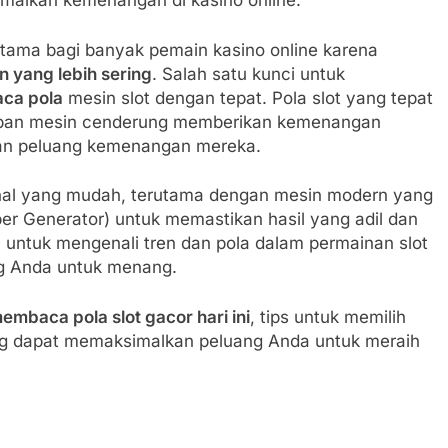
alkan kemenangan di kasino online.
utama bagi banyak pemain kasino online karena
 yang lebih sering
. Salah satu kunci untuk
ca pola
mesin slot dengan tepat. Pola slot yang tepat
pan mesin cenderung memberikan kemenangan
an peluang kemenangan mereka.
al yang mudah, terutama dengan mesin modern yang
 Generator) untuk memastikan hasil yang adil dan
 untuk mengenali tren dan pola dalam permainan slot
g Anda untuk menang.
embaca pola slot gacor hari ini
, tips untuk memilih
ang dapat memaksimalkan peluang Anda untuk meraih