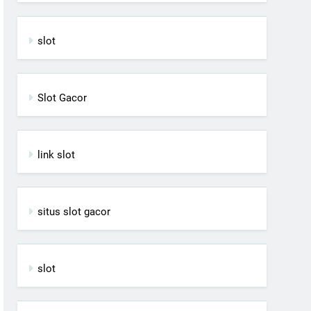
slot
Slot Gacor
link slot
situs slot gacor
slot