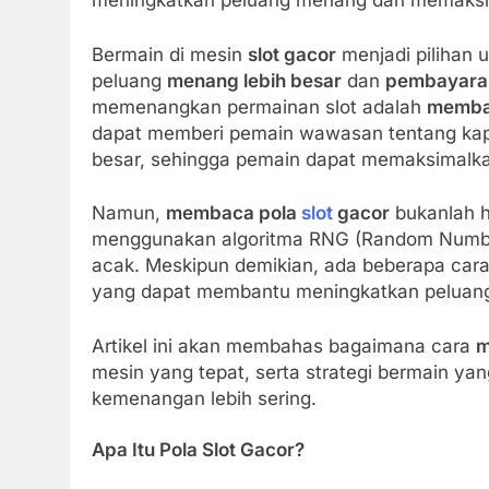
meningkatkan peluang menang dan memaksim
Bermain di mesin
slot gacor
menjadi pilihan 
peluang
menang lebih besar
dan
pembayaran
memenangkan permainan slot adalah
memba
dapat memberi pemain wawasan tentang ka
besar, sehingga pemain dapat memaksimalk
Namun,
membaca pola
slot
gacor
bukanlah h
menggunakan algoritma RNG (Random Number
acak. Meskipun demikian, ada beberapa cara
yang dapat membantu meningkatkan peluan
Artikel ini akan membahas bagaimana cara
m
mesin yang tepat, serta strategi bermain y
kemenangan lebih sering.
Apa Itu Pola Slot Gacor?