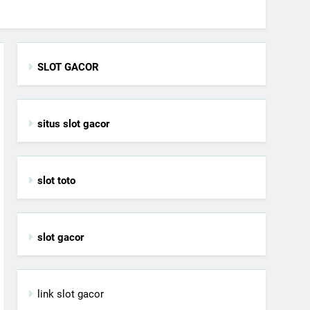
SLOT GACOR
situs slot gacor
slot toto
slot gacor
link slot gacor