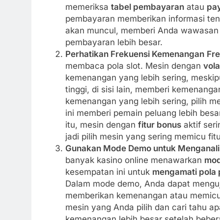
memeriksa
tabel pembayaran
atau
pay
pembayaran memberikan informasi ten
akan muncul, memberi Anda wawasan 
pembayaran lebih besar.
Perhatikan Frekuensi Kemenangan
Fr
membaca pola slot. Mesin dengan
vola
kemenangan yang lebih sering, meskipun
tinggi, di sisi lain, memberi kemenang
kemenangan yang lebih sering, pilih 
ini memberi pemain peluang lebih besa
itu, mesin dengan
fitur bonus
aktif ser
jadi pilih mesin yang sering memicu fit
Gunakan Mode Demo untuk Menganalis
banyak kasino online menawarkan
mod
kesempatan ini untuk
mengamati pola
Dalam mode demo, Anda dapat menguji
memberikan kemenangan atau memicu 
mesin yang Anda pilih dan cari tahu 
kemenangan lebih besar setelah bebera