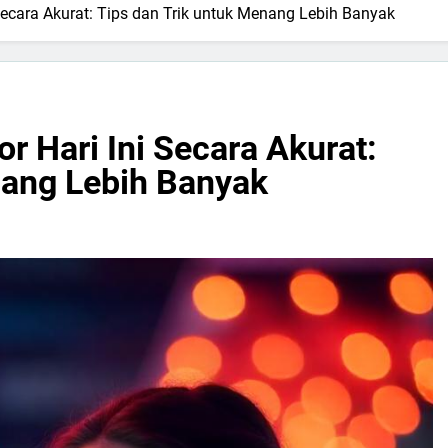
Secara Akurat: Tips dan Trik untuk Menang Lebih Banyak
 Hari Ini Secara Akurat:
nang Lebih Banyak