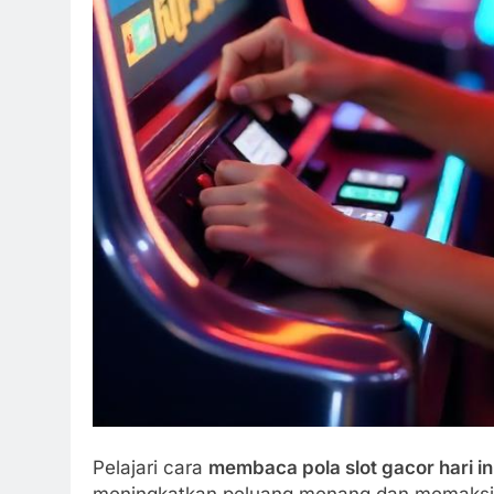
Pelajari cara
membaca pola slot gacor hari in