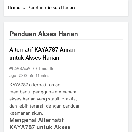
Home
Panduan Akses Harian
Panduan Akses Harian
Alternatif KAYA787 Aman
untuk Akses Harian
5987ca9
1 month
ago
0
11 mins
KAYA787 alternatif aman
membantu pengguna memahami
akses harian yang stabil, praktis,
dan lebih terarah dengan panduan
keamanan akun.
Mengenal Alternatif
KAYA787 untuk Akses