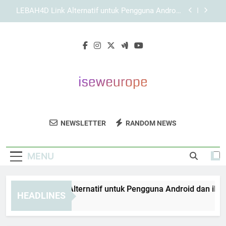
Skip
KAYA787 Alternatif dengan Tampilan Adaptif
to
untuk Layar Ponsel
content
Panduan Memilih Browser yang Tepat untuk
KAYA787 Login secara Aman dan Stabil
EDWINSLOT Link Alternatif untuk Pengguna
Android dan iPhone: Panduan Keamanan Akses
Mobile
LEBAH4D Link Alternatif untuk Pengguna Android
dan iPhone: Panduan Keamanan Akses Mobile
KAYA787 Alternatif dengan Tampilan Adaptif
untuk Layar Ponsel
ISEW Europe
Dapatkan Layanan Teknik Dan Kejuruan
Panduan Memilih Browser yang Tepat untuk
NEWSLETTER
RANDOM NEWS
KAYA787 Login secara Aman dan Stabil
Dari ISEW Europe Untuk Kebutuhan Industri
Anda.
MENU
WINSLOT Link Alternatif untuk Pengguna Android dan iPhon
HEADLINES
eeks Ago