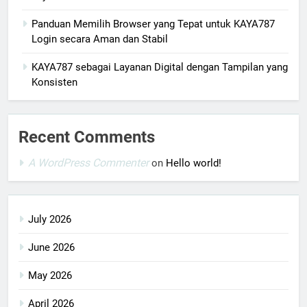
Panduan Memilih Browser yang Tepat untuk KAYA787
Login secara Aman dan Stabil
KAYA787 sebagai Layanan Digital dengan Tampilan yang
Konsisten
Recent Comments
A WordPress Commenter
on
Hello world!
July 2026
June 2026
May 2026
April 2026