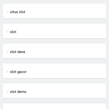
situs slot
slot
slot dana
slot gacor
slot demo