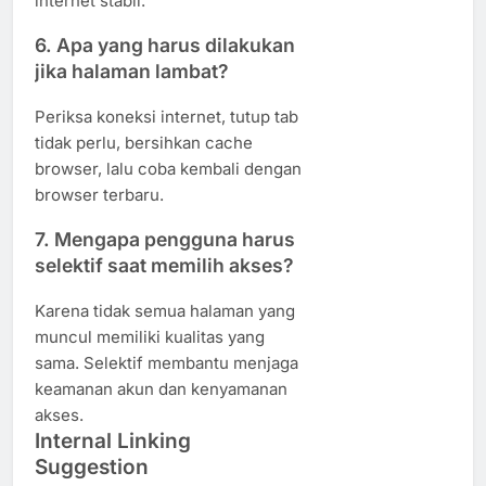
internet stabil.
6. Apa yang harus dilakukan
jika halaman lambat?
Periksa koneksi internet, tutup tab
tidak perlu, bersihkan cache
browser, lalu coba kembali dengan
browser terbaru.
7. Mengapa pengguna harus
selektif saat memilih akses?
Karena tidak semua halaman yang
muncul memiliki kualitas yang
sama. Selektif membantu menjaga
keamanan akun dan kenyamanan
akses.
Internal Linking
Suggestion