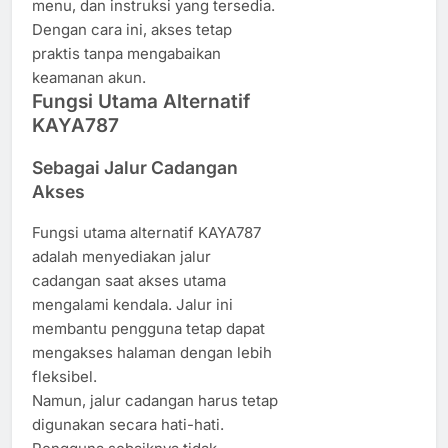
menu, dan instruksi yang tersedia.
Dengan cara ini, akses tetap
praktis tanpa mengabaikan
keamanan akun.
Fungsi Utama Alternatif
KAYA787
Sebagai Jalur Cadangan
Akses
Fungsi utama alternatif KAYA787
adalah menyediakan jalur
cadangan saat akses utama
mengalami kendala. Jalur ini
membantu pengguna tetap dapat
mengakses halaman dengan lebih
fleksibel.
Namun, jalur cadangan harus tetap
digunakan secara hati-hati.