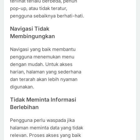
terlihat terlalu berbeda, penuh
pop-up, atau tidak teratur,
pengguna sebaiknya berhati-hati.
Navigasi Tidak
Membingungkan
Navigasi yang baik membantu
pengguna menemukan menu
dengan mudah. Untuk akses
harian, halaman yang sederhana
dan terarah akan lebih nyaman
digunakan.
Tidak Meminta Informasi
Berlebihan
Pengguna perlu waspada jika
halaman meminta data yang tidak
relevan. Proses akses yang baik