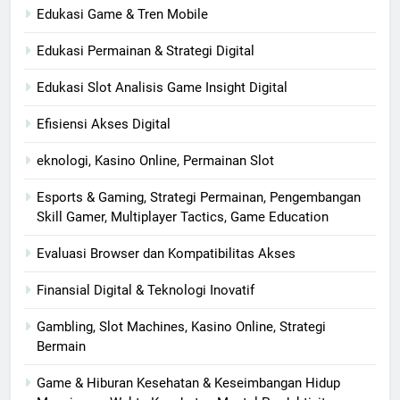
Edukasi Game & Tren Mobile
Edukasi Permainan & Strategi Digital
Edukasi Slot Analisis Game Insight Digital
Efisiensi Akses Digital
eknologi, Kasino Online, Permainan Slot
Esports & Gaming, Strategi Permainan, Pengembangan
Skill Gamer, Multiplayer Tactics, Game Education
Evaluasi Browser dan Kompatibilitas Akses
Finansial Digital & Teknologi Inovatif
Gambling, Slot Machines, Kasino Online, Strategi
Bermain
Game & Hiburan Kesehatan & Keseimbangan Hidup