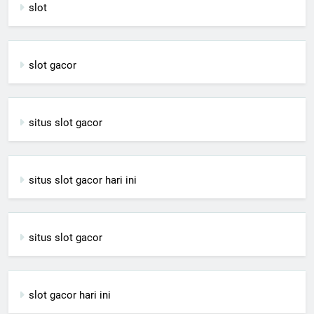
slot
slot gacor
situs slot gacor
situs slot gacor hari ini
situs slot gacor
slot gacor hari ini