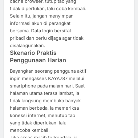
cache browser, tutup tab yang
tidak diperlukan, lalu coba kembali.
Selain itu, jangan menyimpan
informasi akun di perangkat
bersama. Data login bersifat
pribadi dan perlu dijaga agar tidak
disalahgunakan.
Skenario Praktis
Penggunaan Harian
Bayangkan seorang pengguna aktif
ingin mengakses KAYA787 melalui
smartphone pada malam hari. Saat
halaman utama terasa lambat, ia
tidak langsung membuka banyak
halaman berbeda. Ia memeriksa
koneksi internet, menutup tab
yang tidak diperlukan, lalu
mencoba kembali.
Jika akses masih terkendala, ia