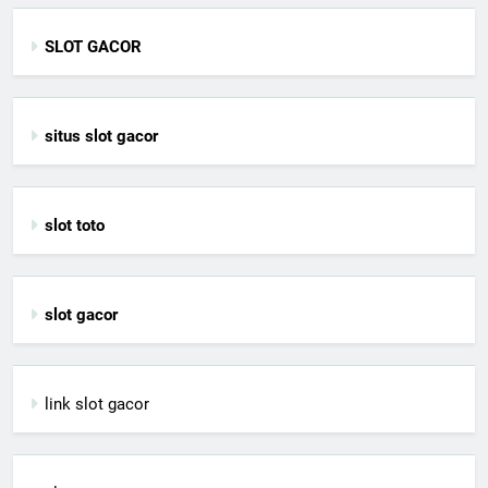
SLOT GACOR
situs slot gacor
slot toto
slot gacor
link slot gacor