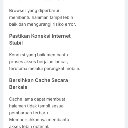
Browser yang diperbarui
membantu halaman tampil lebih
baik dan mengurangi risiko error.
Pastikan Koneksi Internet
Stabil
Koneksi yang baik membantu
proses akses berjalan lancar,
terutama melalui perangkat mobile.
Bersihkan Cache Secara
Berkala
Cache lama dapat membuat
halaman tidak tampil sesuai
pembaruan terbaru.
Membersihkannya membantu
akses lebih optimal.