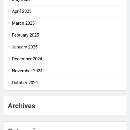
April 2025
March 2025
February 2025
January 2025
December 2024
November 2024
October 2024
Archives