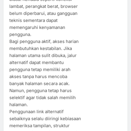
lambat, perangkat berat, browser
belum diperbarui, atau gangguan
teknis sementara dapat
memengaruhi kenyamanan
pengguna.
Bagi pengguna aktif, akses harian
membutuhkan kestabilan. Jika
halaman utama sulit dibuka, jalur
alternatif dapat membantu
pengguna tetap memiliki arah
akses tanpa harus mencoba
banyak halaman secara acak.
Namun, pengguna tetap harus
selektif agar tidak salah memilih
halaman.
Penggunaan link alternatif
sebaiknya selalu diiringi kebiasaan
memeriksa tampilan, struktur