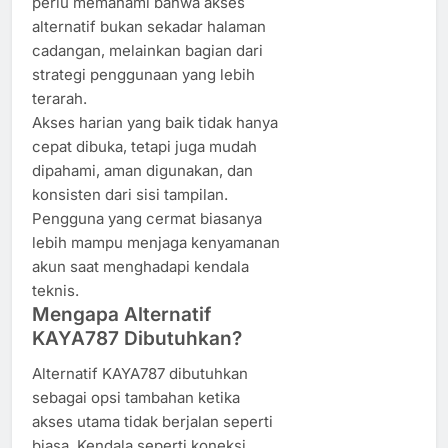
perlu memahami bahwa akses
alternatif bukan sekadar halaman
cadangan, melainkan bagian dari
strategi penggunaan yang lebih
terarah.
Akses harian yang baik tidak hanya
cepat dibuka, tetapi juga mudah
dipahami, aman digunakan, dan
konsisten dari sisi tampilan.
Pengguna yang cermat biasanya
lebih mampu menjaga kenyamanan
akun saat menghadapi kendala
teknis.
Mengapa Alternatif
KAYA787 Dibutuhkan?
Alternatif KAYA787 dibutuhkan
sebagai opsi tambahan ketika
akses utama tidak berjalan seperti
biasa. Kendala seperti koneksi