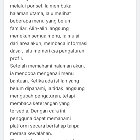
melalui ponsel. Ia membuka
halaman utama, lalu melihat
beberapa menu yang belum
familiar. Alih-alih langsung
menekan semua menu, ia mulai
dari area akun, membaca informasi
dasar, lalu memeriksa pengaturan
profil.
Setelah memahami halaman akun,
ia mencoba mengenali menu
bantuan. Ketika ada istilah yang
belum dipahami, ia tidak langsung
mengubah pengaturan, tetapi
membaca keterangan yang
tersedia. Dengan cara ini,
pengguna dapat memahami
platform secara bertahap tanpa
merasa kewalahan.