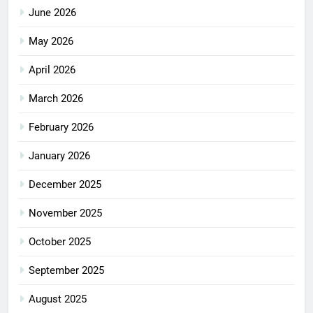
June 2026
May 2026
April 2026
March 2026
February 2026
January 2026
December 2025
November 2025
October 2025
September 2025
August 2025