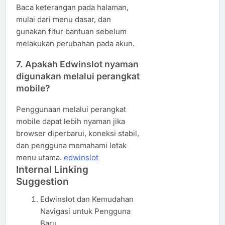
Baca keterangan pada halaman,
mulai dari menu dasar, dan
gunakan fitur bantuan sebelum
melakukan perubahan pada akun.
7. Apakah Edwinslot nyaman
digunakan melalui perangkat
mobile?
Penggunaan melalui perangkat
mobile dapat lebih nyaman jika
browser diperbarui, koneksi stabil,
dan pengguna memahami letak
menu utama.
edwinslot
Internal Linking
Suggestion
Edwinslot dan Kemudahan
Navigasi untuk Pengguna
Baru