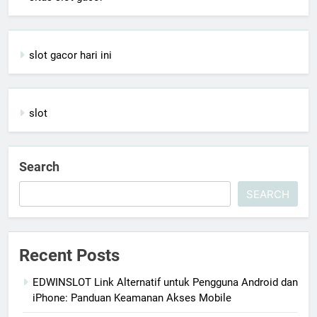
slot gacor hari ini
slot
Search
SEARCH
Recent Posts
EDWINSLOT Link Alternatif untuk Pengguna Android dan
iPhone: Panduan Keamanan Akses Mobile