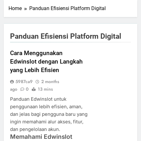
Home
Panduan Efisiensi Platform Digital
Panduan Efisiensi Platform Digital
Cara Menggunakan
Edwinslot dengan Langkah
yang Lebih Efisien
5987ca9
2 months
ago
0
13 mins
Panduan Edwinslot untuk
penggunaan lebih efisien, aman,
dan jelas bagi pengguna baru yang
ingin memahami alur akses, fitur,
dan pengelolaan akun.
Memahami Edwinslot