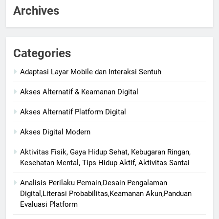
Archives
Categories
Adaptasi Layar Mobile dan Interaksi Sentuh
Akses Alternatif & Keamanan Digital
Akses Alternatif Platform Digital
Akses Digital Modern
Aktivitas Fisik, Gaya Hidup Sehat, Kebugaran Ringan,
Kesehatan Mental, Tips Hidup Aktif, Aktivitas Santai
Analisis Perilaku Pemain,Desain Pengalaman
Digital,Literasi Probabilitas,Keamanan Akun,Panduan
Evaluasi Platform