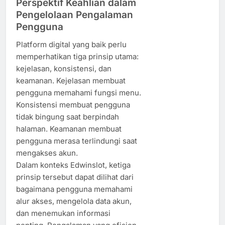
Perspektif Keahlian dalam
Pengelolaan Pengalaman
Pengguna
Platform digital yang baik perlu
memperhatikan tiga prinsip utama:
kejelasan, konsistensi, dan
keamanan. Kejelasan membuat
pengguna memahami fungsi menu.
Konsistensi membuat pengguna
tidak bingung saat berpindah
halaman. Keamanan membuat
pengguna merasa terlindungi saat
mengakses akun.
Dalam konteks Edwinslot, ketiga
prinsip tersebut dapat dilihat dari
bagaimana pengguna memahami
alur akses, mengelola data akun,
dan menemukan informasi