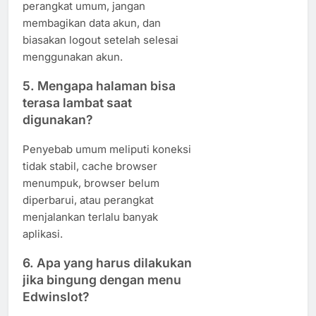
perangkat umum, jangan
membagikan data akun, dan
biasakan logout setelah selesai
menggunakan akun.
5. Mengapa halaman bisa
terasa lambat saat
digunakan?
Penyebab umum meliputi koneksi
tidak stabil, cache browser
menumpuk, browser belum
diperbarui, atau perangkat
menjalankan terlalu banyak
aplikasi.
6. Apa yang harus dilakukan
jika bingung dengan menu
Edwinslot?