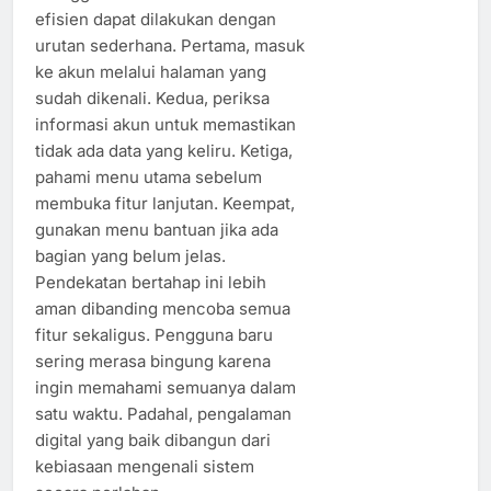
efisien dapat dilakukan dengan
urutan sederhana. Pertama, masuk
ke akun melalui halaman yang
sudah dikenali. Kedua, periksa
informasi akun untuk memastikan
tidak ada data yang keliru. Ketiga,
pahami menu utama sebelum
membuka fitur lanjutan. Keempat,
gunakan menu bantuan jika ada
bagian yang belum jelas.
Pendekatan bertahap ini lebih
aman dibanding mencoba semua
fitur sekaligus. Pengguna baru
sering merasa bingung karena
ingin memahami semuanya dalam
satu waktu. Padahal, pengalaman
digital yang baik dibangun dari
kebiasaan mengenali sistem