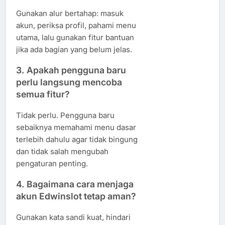
Gunakan alur bertahap: masuk
akun, periksa profil, pahami menu
utama, lalu gunakan fitur bantuan
jika ada bagian yang belum jelas.
3. Apakah pengguna baru
perlu langsung mencoba
semua fitur?
Tidak perlu. Pengguna baru
sebaiknya memahami menu dasar
terlebih dahulu agar tidak bingung
dan tidak salah mengubah
pengaturan penting.
4. Bagaimana cara menjaga
akun Edwinslot tetap aman?
Gunakan kata sandi kuat, hindari