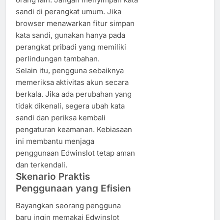
sandi di perangkat umum. Jika
browser menawarkan fitur simpan
kata sandi, gunakan hanya pada
perangkat pribadi yang memiliki
perlindungan tambahan.
Selain itu, pengguna sebaiknya
memeriksa aktivitas akun secara
berkala. Jika ada perubahan yang
tidak dikenali, segera ubah kata
sandi dan periksa kembali
pengaturan keamanan. Kebiasaan
ini membantu menjaga
penggunaan Edwinslot tetap aman
dan terkendali.
Skenario Praktis
Penggunaan yang Efisien
Bayangkan seorang pengguna
baru ingin memakai Edwinslot