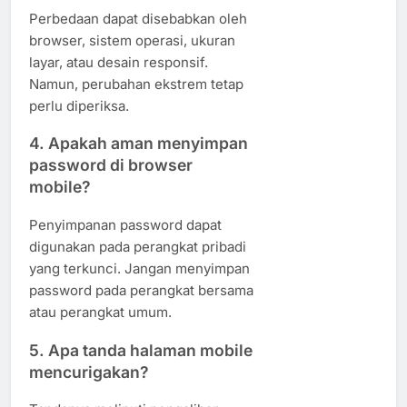
Perbedaan dapat disebabkan oleh
browser, sistem operasi, ukuran
layar, atau desain responsif.
Namun, perubahan ekstrem tetap
perlu diperiksa.
4. Apakah aman menyimpan
password di browser
mobile?
Penyimpanan password dapat
digunakan pada perangkat pribadi
yang terkunci. Jangan menyimpan
password pada perangkat bersama
atau perangkat umum.
5. Apa tanda halaman mobile
mencurigakan?