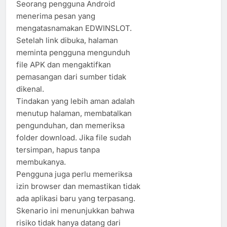
Seorang pengguna Android
menerima pesan yang
mengatasnamakan EDWINSLOT.
Setelah link dibuka, halaman
meminta pengguna mengunduh
file APK dan mengaktifkan
pemasangan dari sumber tidak
dikenal.
Tindakan yang lebih aman adalah
menutup halaman, membatalkan
pengunduhan, dan memeriksa
folder download. Jika file sudah
tersimpan, hapus tanpa
membukanya.
Pengguna juga perlu memeriksa
izin browser dan memastikan tidak
ada aplikasi baru yang terpasang.
Skenario ini menunjukkan bahwa
risiko tidak hanya datang dari