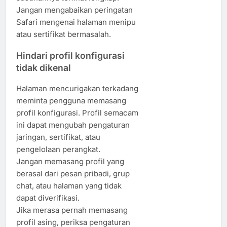
Jangan mengabaikan peringatan
Safari mengenai halaman menipu
atau sertifikat bermasalah.
Hindari profil konfigurasi
tidak dikenal
Halaman mencurigakan terkadang
meminta pengguna memasang
profil konfigurasi. Profil semacam
ini dapat mengubah pengaturan
jaringan, sertifikat, atau
pengelolaan perangkat.
Jangan memasang profil yang
berasal dari pesan pribadi, grup
chat, atau halaman yang tidak
dapat diverifikasi.
Jika merasa pernah memasang
profil asing, periksa pengaturan