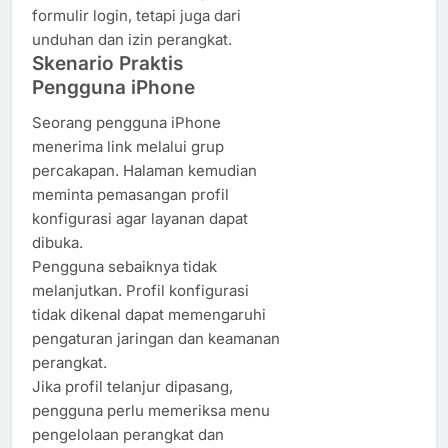
formulir login, tetapi juga dari
unduhan dan izin perangkat.
Skenario Praktis
Pengguna iPhone
Seorang pengguna iPhone
menerima link melalui grup
percakapan. Halaman kemudian
meminta pemasangan profil
konfigurasi agar layanan dapat
dibuka.
Pengguna sebaiknya tidak
melanjutkan. Profil konfigurasi
tidak dikenal dapat memengaruhi
pengaturan jaringan dan keamanan
perangkat.
Jika profil telanjur dipasang,
pengguna perlu memeriksa menu
pengelolaan perangkat dan