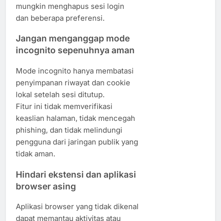
mungkin menghapus sesi login
dan beberapa preferensi.
Jangan menganggap mode
incognito sepenuhnya aman
Mode incognito hanya membatasi
penyimpanan riwayat dan cookie
lokal setelah sesi ditutup.
Fitur ini tidak memverifikasi
keaslian halaman, tidak mencegah
phishing, dan tidak melindungi
pengguna dari jaringan publik yang
tidak aman.
Hindari ekstensi dan aplikasi
browser asing
Aplikasi browser yang tidak dikenal
dapat memantau aktivitas atau