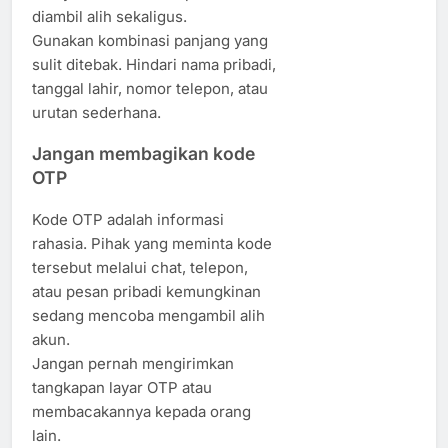
diambil alih sekaligus.
Gunakan kombinasi panjang yang
sulit ditebak. Hindari nama pribadi,
tanggal lahir, nomor telepon, atau
urutan sederhana.
Jangan membagikan kode
OTP
Kode OTP adalah informasi
rahasia. Pihak yang meminta kode
tersebut melalui chat, telepon,
atau pesan pribadi kemungkinan
sedang mencoba mengambil alih
akun.
Jangan pernah mengirimkan
tangkapan layar OTP atau
membacakannya kepada orang
lain.