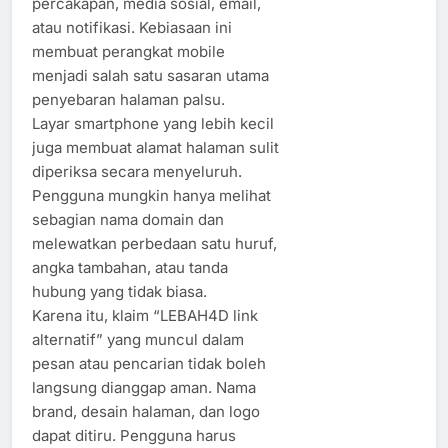
percakapan, media sosial, email,
atau notifikasi. Kebiasaan ini
membuat perangkat mobile
menjadi salah satu sasaran utama
penyebaran halaman palsu.
Layar smartphone yang lebih kecil
juga membuat alamat halaman sulit
diperiksa secara menyeluruh.
Pengguna mungkin hanya melihat
sebagian nama domain dan
melewatkan perbedaan satu huruf,
angka tambahan, atau tanda
hubung yang tidak biasa.
Karena itu, klaim “LEBAH4D link
alternatif” yang muncul dalam
pesan atau pencarian tidak boleh
langsung dianggap aman. Nama
brand, desain halaman, dan logo
dapat ditiru. Pengguna harus