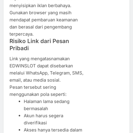
menyisipkan iklan berbahaya.
Gunakan browser yang masih
mendapat pembaruan keamanan
dan berasal dari pengembang
terpercaya.
Risiko Link dari Pesan
Pribadi
Link yang mengatasnamakan
EDWINSLOT dapat disebarkan
melalui WhatsApp, Telegram, SMS,
email, atau media sosial.
Pesan tersebut sering
menggunakan pola seperti:
Halaman lama sedang
bermasalah
Akun harus segera
diverifikasi
Akses hanya tersedia dalam