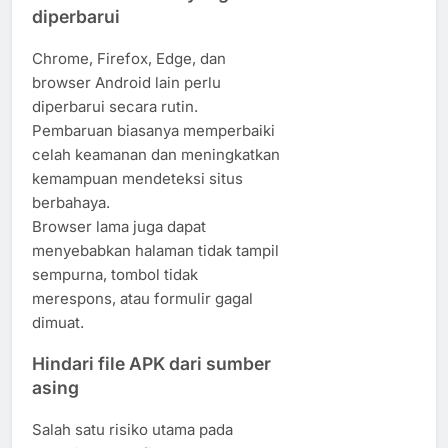
diperbarui
Chrome, Firefox, Edge, dan
browser Android lain perlu
diperbarui secara rutin.
Pembaruan biasanya memperbaiki
celah keamanan dan meningkatkan
kemampuan mendeteksi situs
berbahaya.
Browser lama juga dapat
menyebabkan halaman tidak tampil
sempurna, tombol tidak
merespons, atau formulir gagal
dimuat.
Hindari file APK dari sumber
asing
Salah satu risiko utama pada