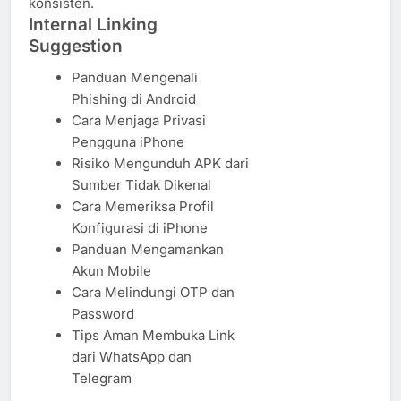
konsisten.
Internal Linking
Suggestion
Panduan Mengenali
Phishing di Android
Cara Menjaga Privasi
Pengguna iPhone
Risiko Mengunduh APK dari
Sumber Tidak Dikenal
Cara Memeriksa Profil
Konfigurasi di iPhone
Panduan Mengamankan
Akun Mobile
Cara Melindungi OTP dan
Password
Tips Aman Membuka Link
dari WhatsApp dan
Telegram