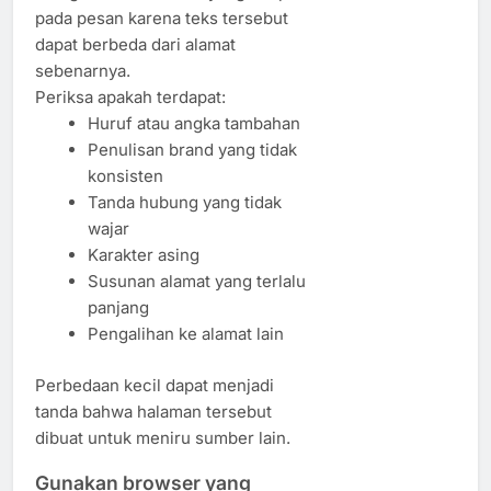
pada pesan karena teks tersebut
dapat berbeda dari alamat
sebenarnya.
Periksa apakah terdapat:
Huruf atau angka tambahan
Penulisan brand yang tidak
konsisten
Tanda hubung yang tidak
wajar
Karakter asing
Susunan alamat yang terlalu
panjang
Pengalihan ke alamat lain
Perbedaan kecil dapat menjadi
tanda bahwa halaman tersebut
dibuat untuk meniru sumber lain.
Gunakan browser yang