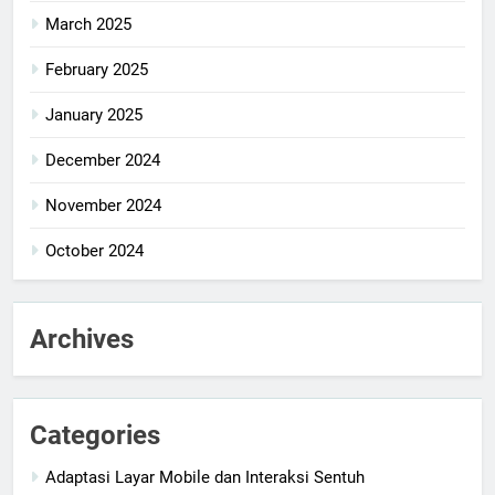
March 2025
February 2025
January 2025
December 2024
November 2024
October 2024
Archives
Categories
Adaptasi Layar Mobile dan Interaksi Sentuh