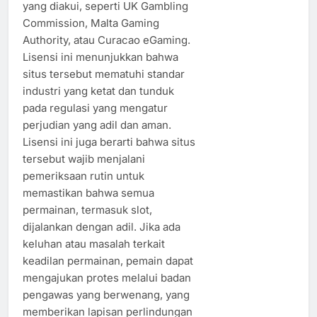
yang diakui, seperti UK Gambling
Commission, Malta Gaming
Authority, atau Curacao eGaming.
Lisensi ini menunjukkan bahwa
situs tersebut mematuhi standar
industri yang ketat dan tunduk
pada regulasi yang mengatur
perjudian yang adil dan aman.
Lisensi ini juga berarti bahwa situs
tersebut wajib menjalani
pemeriksaan rutin untuk
memastikan bahwa semua
permainan, termasuk slot,
dijalankan dengan adil. Jika ada
keluhan atau masalah terkait
keadilan permainan, pemain dapat
mengajukan protes melalui badan
pengawas yang berwenang, yang
memberikan lapisan perlindungan