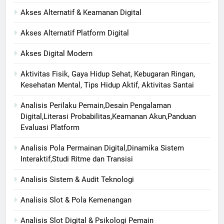
Akses Alternatif & Keamanan Digital
Akses Alternatif Platform Digital
Akses Digital Modern
Aktivitas Fisik, Gaya Hidup Sehat, Kebugaran Ringan,
Kesehatan Mental, Tips Hidup Aktif, Aktivitas Santai
Analisis Perilaku Pemain,Desain Pengalaman
Digital,Literasi Probabilitas,Keamanan Akun,Panduan
Evaluasi Platform
Analisis Pola Permainan Digital,Dinamika Sistem
Interaktif,Studi Ritme dan Transisi
Analisis Sistem & Audit Teknologi
Analisis Slot & Pola Kemenangan
Analisis Slot Digital & Psikologi Pemain