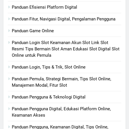
Panduan Efisiensi Platform Digital
Panduan Fitur, Navigasi Digital, Pengalaman Pengguna
Panduan Game Online
Panduan Login Slot Keamanan Akun Slot Link Slot
Resmi Tips Bermain Slot Aman Edukasi Slot Digital Slot
Online untuk Pemula
Panduan Login, Tips & Trik, Slot Online
Panduan Pemula, Strategi Bermain, Tips Slot Online,
Manajemen Modal, Fitur Slot
Panduan Pengguna & Teknologi Digital
Panduan Pengguna Digital, Edukasi Platform Online,
Keamanan Akses
Panduan Pengguna, Keamanan Digital, Tips Online,