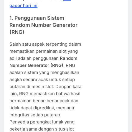
gacor hari ini
.
1. Penggunaan Sistem
Random Number Generator
(RNG)
Salah satu aspek terpenting dalam
memastikan permainan slot yang
adil adalah penggunaan
Random
Number Generator (RNG)
. RNG
adalah sistem yang menghasilkan
angka secara acak untuk setiap
putaran di mesin slot. Dengan kata
lain, RNG memastikan bahwa hasil
permainan benar-benar acak dan
tidak dapat diprediksi, menjaga
integritas setiap putaran.
Penyedia perangkat lunak yang
bekerja sama dengan situs slot