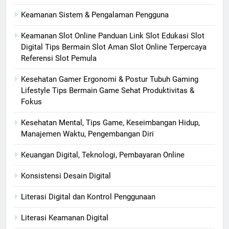
Keamanan Sistem & Pengalaman Pengguna
Keamanan Slot Online Panduan Link Slot Edukasi Slot
Digital Tips Bermain Slot Aman Slot Online Terpercaya
Referensi Slot Pemula
Kesehatan Gamer Ergonomi & Postur Tubuh Gaming
Lifestyle Tips Bermain Game Sehat Produktivitas &
Fokus
Kesehatan Mental, Tips Game, Keseimbangan Hidup,
Manajemen Waktu, Pengembangan Diri
Keuangan Digital, Teknologi, Pembayaran Online
Konsistensi Desain Digital
Literasi Digital dan Kontrol Penggunaan
Literasi Keamanan Digital