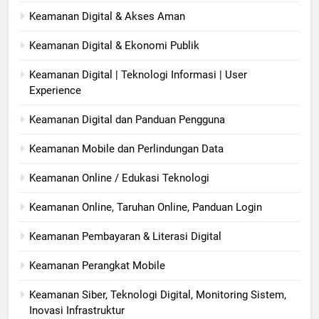
Keamanan Digital & Akses Aman
Keamanan Digital & Ekonomi Publik
Keamanan Digital | Teknologi Informasi | User
Experience
Keamanan Digital dan Panduan Pengguna
Keamanan Mobile dan Perlindungan Data
Keamanan Online / Edukasi Teknologi
Keamanan Online, Taruhan Online, Panduan Login
Keamanan Pembayaran & Literasi Digital
Keamanan Perangkat Mobile
Keamanan Siber, Teknologi Digital, Monitoring Sistem,
Inovasi Infrastruktur