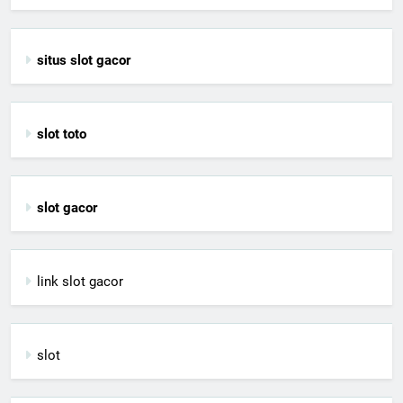
situs slot gacor
slot toto
slot gacor
link slot gacor
slot