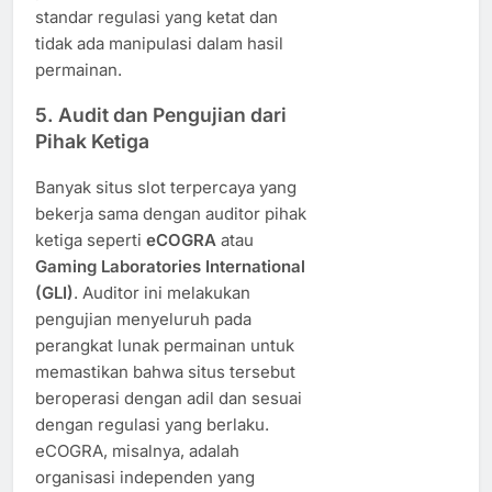
standar regulasi yang ketat dan
tidak ada manipulasi dalam hasil
permainan.
5. Audit dan Pengujian dari
Pihak Ketiga
Banyak situs slot terpercaya yang
bekerja sama dengan auditor pihak
ketiga seperti
eCOGRA
atau
Gaming Laboratories International
(GLI)
. Auditor ini melakukan
pengujian menyeluruh pada
perangkat lunak permainan untuk
memastikan bahwa situs tersebut
beroperasi dengan adil dan sesuai
dengan regulasi yang berlaku.
eCOGRA, misalnya, adalah
organisasi independen yang