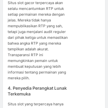
Situs slot gacor terpercaya akan
selalu mencantumkan RTP untuk
setiap permainan mereka dengan
jelas. Mereka tidak hanya
mempublikasikan RTP yang sah,
tetapi juga menjalani audit reguler
dari pihak ketiga untuk memastikan
bahwa angka RTP yang mereka
tampilkan adalah akurat.
Transparansi RTP ini
memungkinkan pemain untuk
membuat keputusan yang lebih
informasi tentang permainan yang
mereka pilih.
4. Penyedia Perangkat Lunak
Terkemuka
Situs slot yang terpercaya hanya