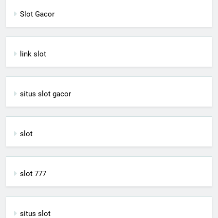
Slot Gacor
link slot
situs slot gacor
slot
slot 777
situs slot