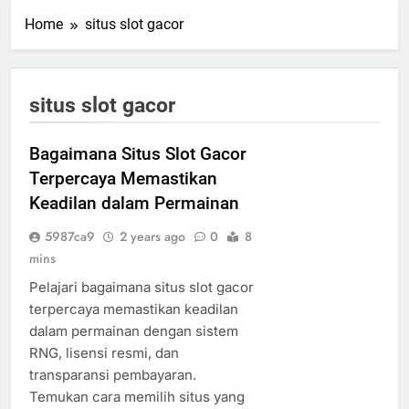
Home
situs slot gacor
situs slot gacor
Bagaimana Situs Slot Gacor
Terpercaya Memastikan
Keadilan dalam Permainan
5987ca9
2 years ago
0
8
mins
Pelajari bagaimana situs slot gacor
terpercaya memastikan keadilan
dalam permainan dengan sistem
RNG, lisensi resmi, dan
transparansi pembayaran.
Temukan cara memilih situs yang