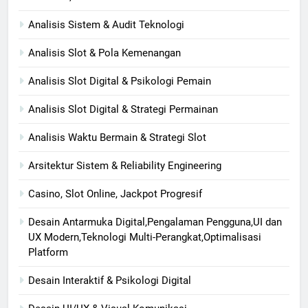
Analisis Sistem & Audit Teknologi
Analisis Slot & Pola Kemenangan
Analisis Slot Digital & Psikologi Pemain
Analisis Slot Digital & Strategi Permainan
Analisis Waktu Bermain & Strategi Slot
Arsitektur Sistem & Reliability Engineering
Casino, Slot Online, Jackpot Progresif
Desain Antarmuka Digital,Pengalaman Pengguna,UI dan
UX Modern,Teknologi Multi-Perangkat,Optimalisasi
Platform
Desain Interaktif & Psikologi Digital