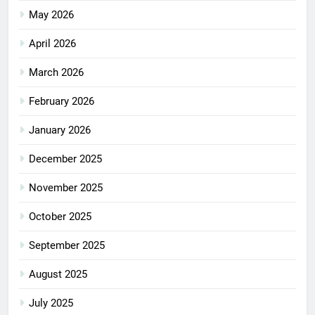
May 2026
April 2026
March 2026
February 2026
January 2026
December 2025
November 2025
October 2025
September 2025
August 2025
July 2025