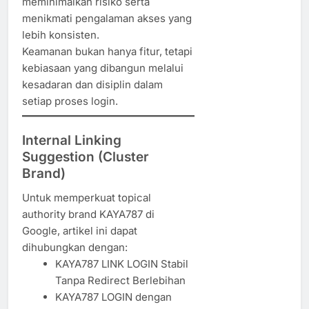
meminimalkan risiko serta
menikmati pengalaman akses yang
lebih konsisten.
Keamanan bukan hanya fitur, tetapi
kebiasaan yang dibangun melalui
kesadaran dan disiplin dalam
setiap proses login.
Internal Linking
Suggestion (Cluster
Brand)
Untuk memperkuat topical
authority brand KAYA787 di
Google, artikel ini dapat
dihubungkan dengan:
KAYA787 LINK LOGIN Stabil
Tanpa Redirect Berlebihan
KAYA787 LOGIN dengan