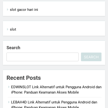
slot gacor hari ini
slot
Search
SEARCH
Recent Posts
EDWINSLOT Link Alternatif untuk Pengguna Android dan
iPhone: Panduan Keamanan Akses Mobile
LEBAH4D Link Alternatif untuk Pengguna Android dan
iPhone: Panduan Keamanan Akses Mobile