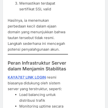
Memastikan terdapat
sertifikat SSL valid
Hasilnya, ia menemukan
perbedaan kecil dalam ejaan
domain yang menunjukkan bahwa
tautan tersebut tidak resmi.
Langkah sederhana ini mencegah
potensi penyalahgunaan akun.
Peran Infrastruktur Server
dalam Menjamin Stabilitas
KAYA787 LINK LOGIN
resmi
biasanya didukung oleh sistem
server yang terstruktur, seperti:
Load balancing untuk
distribusi trafik
Monitoring uptime secara