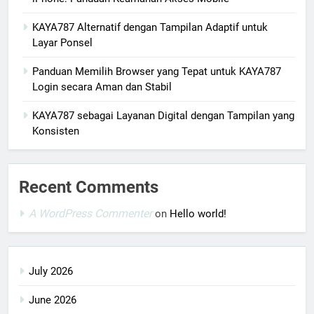
KAYA787 Alternatif dengan Tampilan Adaptif untuk
Layar Ponsel
Panduan Memilih Browser yang Tepat untuk KAYA787
Login secara Aman dan Stabil
KAYA787 sebagai Layanan Digital dengan Tampilan yang
Konsisten
Recent Comments
A WordPress Commenter
on
Hello world!
July 2026
June 2026