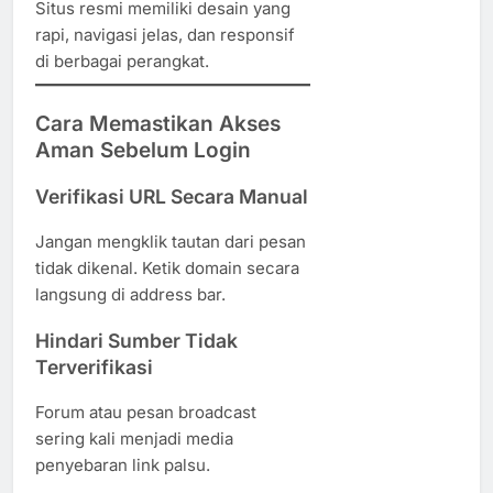
Situs resmi memiliki desain yang
rapi, navigasi jelas, dan responsif
di berbagai perangkat.
Cara Memastikan Akses
Aman Sebelum Login
Verifikasi URL Secara Manual
Jangan mengklik tautan dari pesan
tidak dikenal. Ketik domain secara
langsung di address bar.
Hindari Sumber Tidak
Terverifikasi
Forum atau pesan broadcast
sering kali menjadi media
penyebaran link palsu.