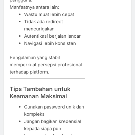
Manfaatnya antara lain:
Waktu muat lebih cepat
Tidak ada redirect
mencurigakan
Autentikasi berjalan lancar
Navigasi lebih konsisten
Pengalaman yang stabil
memperkuat persepsi profesional
terhadap platform.
Tips Tambahan untuk
Keamanan Maksimal
Gunakan password unik dan
kompleks
Jangan bagikan kredensial
kepada siapa pun