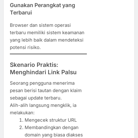
Gunakan Perangkat yang
Terbarui
Browser dan sistem operasi
terbaru memiliki sistem keamanan
yang lebih baik dalam mendeteksi
potensi risiko.
Skenario Praktis:
Menghindari Link Palsu
Seorang pengguna menerima
pesan berisi tautan dengan klaim
sebagai update terbaru.
Alih-alih langsung mengklik, ia
melakukan:
Mengecek struktur URL
Membandingkan dengan
domain yang biasa diakses