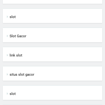
slot
Slot Gacor
link slot
situs slot gacor
slot