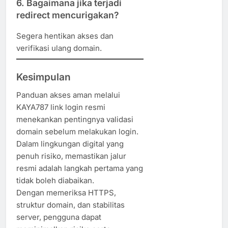
6. Bagaimana jika terjadi
redirect mencurigakan?
Segera hentikan akses dan
verifikasi ulang domain.
Kesimpulan
Panduan akses aman melalui
KAYA787 link login resmi
menekankan pentingnya validasi
domain sebelum melakukan login.
Dalam lingkungan digital yang
penuh risiko, memastikan jalur
resmi adalah langkah pertama yang
tidak boleh diabaikan.
Dengan memeriksa HTTPS,
struktur domain, dan stabilitas
server, pengguna dapat