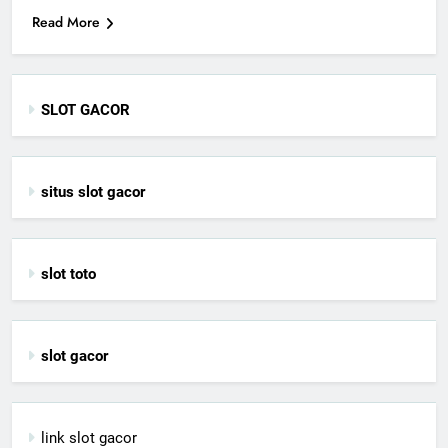
Read More
SLOT GACOR
situs slot gacor
slot toto
slot gacor
link slot gacor