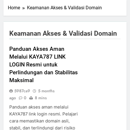
Home
Keamanan Akses & Validasi Domain
Keamanan Akses & Validasi Domain
Panduan Akses Aman
Melalui KAYA787 LINK
LOGIN Resmi untuk
Perlindungan dan Stabilitas
Maksimal
5987ca9
5 months
ago
0
8 mins
Panduan akses aman melalui
KAYA787 link login resmi. Pelajari
cara memastikan domain asli,
stabil, dan terlindungi dari risiko