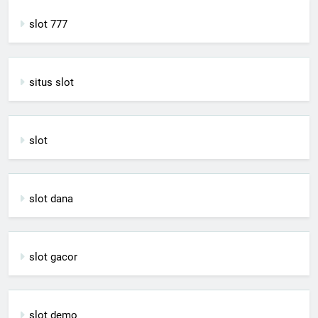
slot 777
situs slot
slot
slot dana
slot gacor
slot demo