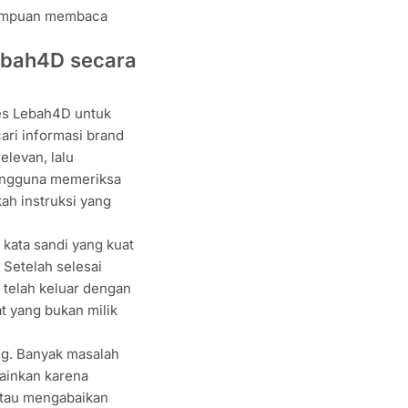
emampuan membaca
ebah4D secara
es Lebah4D untuk
ari informasi brand
elevan, lalu
pengguna memeriksa
kah instruksi yang
kata sandi yang kuat
 Setelah selesai
telah keluar dengan
t yang bukan milik
ing. Banyak masalah
lainkan karena
atau mengabaikan