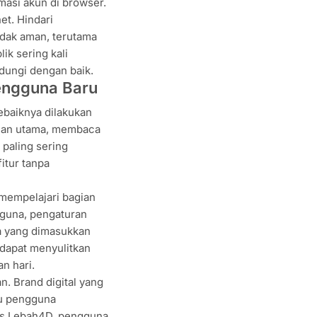
masi akun di browser.
et. Hindari
idak aman, terutama
ik sering kali
indungi dengan baik.
engguna Baru
baiknya dilakukan
ilan utama, membaca
paling sering
itur tanpa
mempelajari bagian
gguna, pengaturan
ta yang dimasukkan
 dapat menyulitkan
n hari.
n. Brand digital yang
u pengguna
es Lebah4D, pengguna