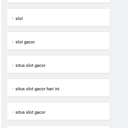
slot
slot gacor
situs slot gacor
situs slot gacor hari ini
situs slot gacor