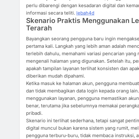
perlu dibarengi dengan kesadaran digital dan k
informasi secara teliti.
lebah4d
Skenario Praktis Menggunakan L
Terarah
Bayangkan seorang pengguna baru ingin mengaks
pertama kali. Langkah yang lebih aman adalah menc
terlebih dahulu, memahami variasi pencarian yang r
mengenali halaman yang digunakan. Setelah itu, 
apakah tampilan layanan terlihat konsisten dan apa
diberikan mudah dipahami.
Ketika masuk ke halaman akun, pengguna membuat 
dan tidak membagikan data login kepada orang lain.
menggunakan layanan, pengguna memastikan akun 
benar, terutama jika sebelumnya memakai perangka
pribadi.
Skenario ini terlihat sederhana, tetapi sangat pent
digital muncul bukan karena sistem yang rumit, me
pengguna terburu-buru, tidak membaca instruksi, 