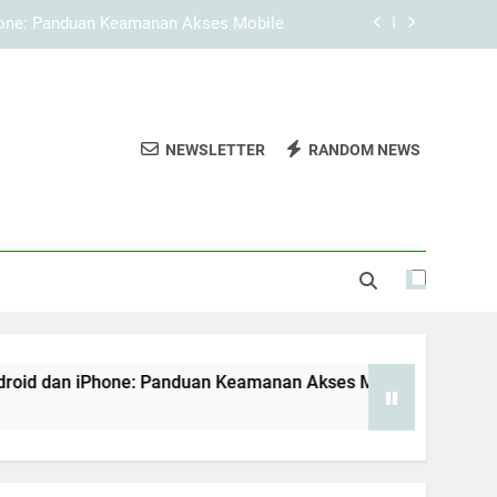
Phone: Panduan Keamanan Akses Mobile
n Tampilan Adaptif untuk Layar Ponsel
KAYA787 Login secara Aman dan Stabil
NEWSLETTER
RANDOM NEWS
hone: Panduan Keamanan Akses Mobile
Phone: Panduan Keamanan Akses Mobile
n Industri Anda.
n Tampilan Adaptif untuk Layar Ponsel
KAYA787 Login secara Aman dan Stabil
Phone: Panduan Keamanan Akses Mobile
KAYA787 Alterna
3 Weeks Ago