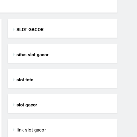
SLOT GACOR
situs slot gacor
slot toto
slot gacor
link slot gacor