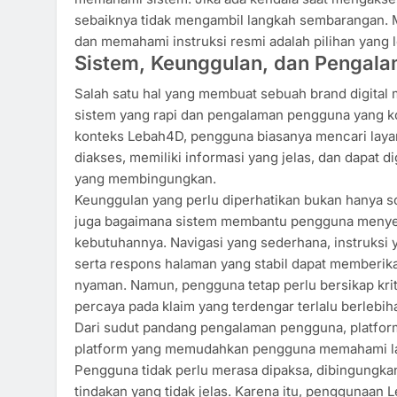
sebaiknya tidak mengambil langkah sembarangan
dan memahami instruksi resmi adalah pilihan yang 
Sistem, Keunggulan, dan Pengal
Salah satu hal yang membuat sebuah brand digital 
sistem yang rapi dan pengalaman pengguna yang k
konteks Lebah4D, pengguna biasanya mencari lay
diakses, memiliki informasi yang jelas, dan dapat 
yang membingungkan.
Keunggulan yang perlu diperhatikan bukan hanya soa
juga bagaimana sistem membantu pengguna menye
kebutuhannya. Navigasi yang sederhana, instruksi
serta respons halaman yang stabil dapat memberik
nyaman. Namun, pengguna tetap perlu bersikap krit
percaya pada klaim yang terdengar terlalu berlebih
Dari sudut pandang pengalaman pengguna, platform
platform yang memudahkan pengguna memahami la
Pengguna tidak perlu merasa dipaksa, dibingungkan
tindakan yang tidak jelas. Karena itu, penggunaan