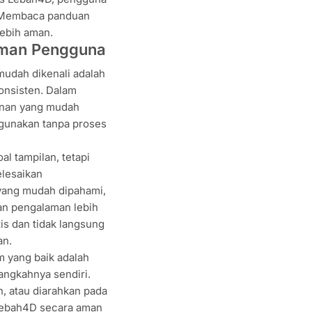
. Membaca panduan
lebih aman.
aman Pengguna
mudah dikenali adalah
onsisten. Dalam
anan yang mudah
digunakan tanpa proses
l tampilan, tetapi
lesaikan
 yang mudah dipahami,
an pengalaman lebih
is dan tidak langsung
an.
 yang baik adalah
ngkahnya sendiri.
, atau diarahkan pada
 Lebah4D secara aman