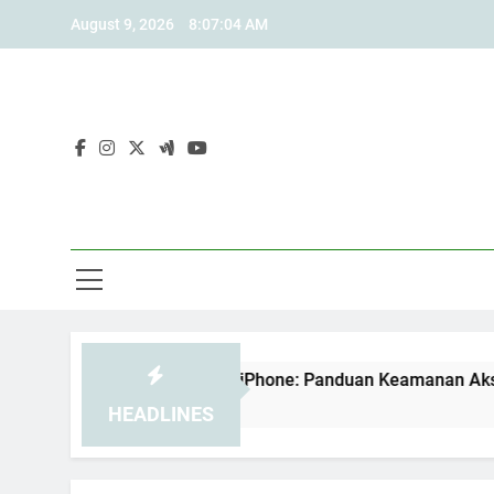
Skip
August 9, 2026
8:07:05 AM
to
content
ISE
Dapatkan 
gguna Android dan iPhone: Panduan Keamanan Akses Mobile
HEADLINES