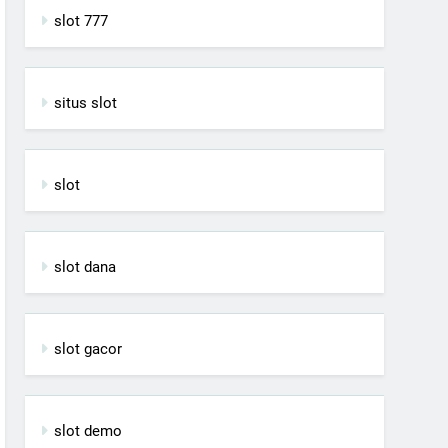
slot 777
situs slot
slot
slot dana
slot gacor
slot demo