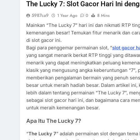
The Lucky 7: Slot Gacor Hari Ini den
5987ca9
1 Year Ago
0
8 Mins
Mainkan “The Lucky 7” hari ini dan nikmati RTP tin
kemenangan besar! Temukan fitur menarik dan car
di slot gacor ini.
Bagi para penggemar permainan slot, “
slot gacor ha
yang sangat menarik berkat RTP tinggi yang ditawar
menarik yang dapat meningkatkan peluang kemen
klasik yang mengusung angka keberuntungan “7”, p
memberikan pengalaman bermain yang penuh sens
besar untuk meraih hadiah besar. Dalam artikel ini
lebih dalam tentang permainan “The Lucky 7”, meng
sebagai slot gacor hari ini, dan bagaimana cara m
untuk meraih kemenangan besar.
Apa Itu The Lucky 7?
“
The Lucky 7
” adalah permainan slot dengan tema