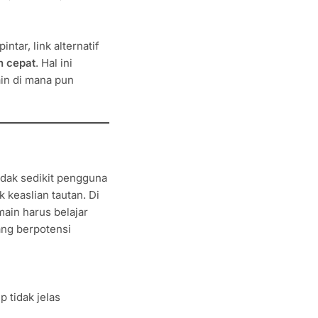
ntar, link alternatif
n cepat
. Hal ini
in di mana pun
idak sedikit pengguna
keaslian tautan. Di
main harus belajar
ng berpotensi
 tidak jelas