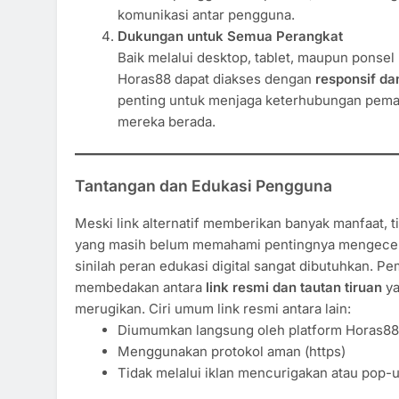
komunikasi antar pengguna.
Dukungan untuk Semua Perangkat
Baik melalui desktop, tablet, maupun ponsel pi
Horas88 dapat diakses dengan
responsif da
penting untuk menjaga keterhubungan pema
mereka berada.
Tantangan dan Edukasi Pengguna
Meski link alternatif memberikan banyak manfaat, t
yang masih belum memahami pentingnya mengecek 
sinilah peran edukasi digital sangat dibutuhkan. Pe
membedakan antara
link resmi dan tautan tiruan
ya
merugikan. Ciri umum link resmi antara lain:
Diumumkan langsung oleh platform Horas88
Menggunakan protokol aman (https)
Tidak melalui iklan mencurigakan atau pop-up