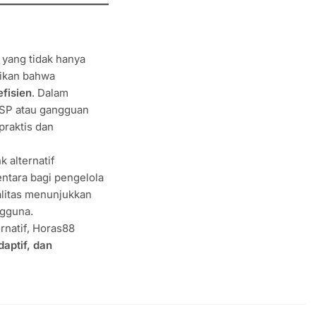
 yang tidak hanya
tikan bahwa
fisien
. Dalam
ISP atau gangguan
praktis dan
 alternatif
entara bagi pengelola
alitas menunjukkan
gguna.
ernatif, Horas88
daptif, dan