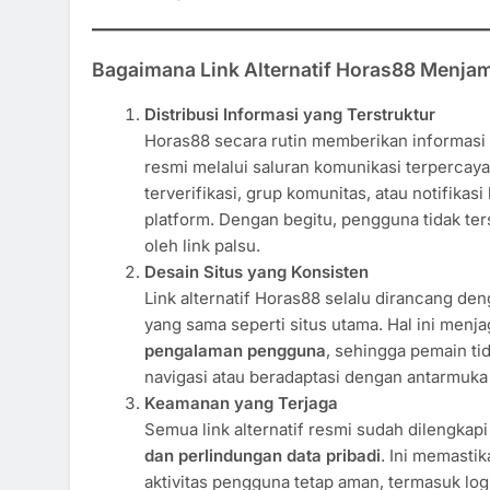
Bagaimana Link Alternatif Horas88 Menjam
Distribusi Informasi yang Terstruktur
Horas88 secara rutin memberikan informasi te
resmi melalui saluran komunikasi terpercaya.
terverifikasi, grup komunitas, atau notifikas
platform. Dengan begitu, pengguna tidak ters
oleh link palsu.
Desain Situs yang Konsisten
Link alternatif Horas88 selalu dirancang den
yang sama seperti situs utama. Hal ini menj
pengalaman pengguna
, sehingga pemain tid
navigasi atau beradaptasi dengan antarmuka
Keamanan yang Terjaga
Semua link alternatif resmi sudah dilengkap
dan perlindungan data pribadi
. Ini memasti
aktivitas pengguna tetap aman, termasuk logi