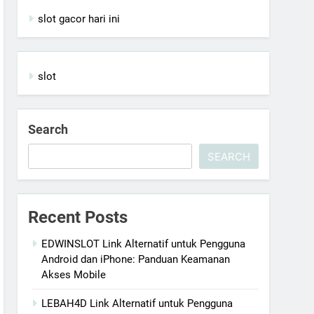
slot gacor hari ini
slot
Search
SEARCH
Recent Posts
EDWINSLOT Link Alternatif untuk Pengguna
Android dan iPhone: Panduan Keamanan
Akses Mobile
LEBAH4D Link Alternatif untuk Pengguna