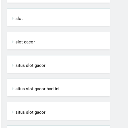
slot
slot gacor
situs slot gacor
situs slot gacor hari ini
situs slot gacor