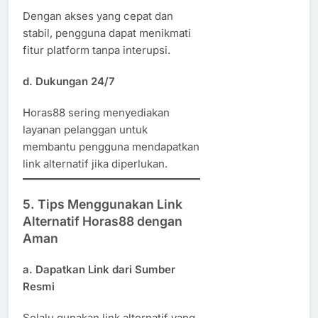
Dengan akses yang cepat dan
stabil, pengguna dapat menikmati
fitur platform tanpa interupsi.
d. Dukungan 24/7
Horas88 sering menyediakan
layanan pelanggan untuk
membantu pengguna mendapatkan
link alternatif jika diperlukan.
5. Tips Menggunakan Link
Alternatif Horas88 dengan
Aman
a. Dapatkan Link dari Sumber
Resmi
Selalu gunakan link alternatif yang