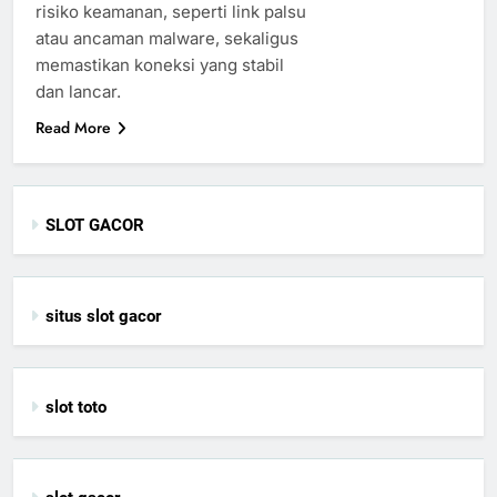
risiko keamanan, seperti link palsu
atau ancaman malware, sekaligus
memastikan koneksi yang stabil
dan lancar.
Read More
SLOT GACOR
situs slot gacor
slot toto