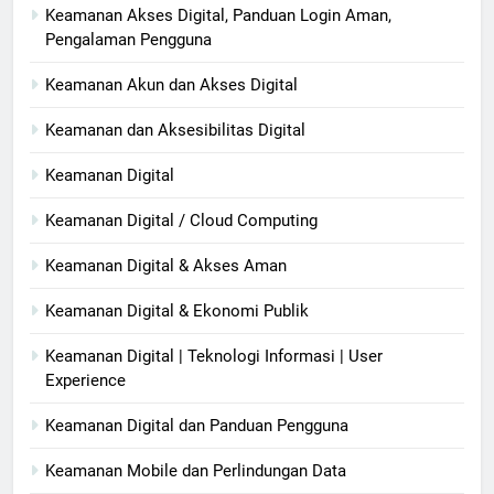
Keamanan Akses Digital, Panduan Login Aman,
Pengalaman Pengguna
Keamanan Akun dan Akses Digital
Keamanan dan Aksesibilitas Digital
Keamanan Digital
Keamanan Digital / Cloud Computing
Keamanan Digital & Akses Aman
Keamanan Digital & Ekonomi Publik
Keamanan Digital | Teknologi Informasi | User
Experience
Keamanan Digital dan Panduan Pengguna
Keamanan Mobile dan Perlindungan Data