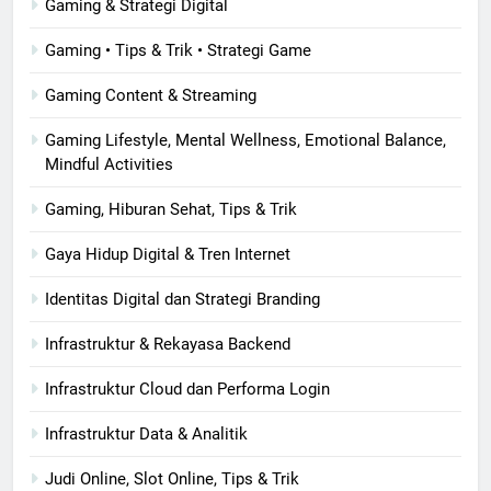
Gaming & Strategi Digital
Gaming • Tips & Trik • Strategi Game
Gaming Content & Streaming
Gaming Lifestyle, Mental Wellness, Emotional Balance,
Mindful Activities
Gaming, Hiburan Sehat, Tips & Trik
Gaya Hidup Digital & Tren Internet
Identitas Digital dan Strategi Branding
Infrastruktur & Rekayasa Backend
Infrastruktur Cloud dan Performa Login
Infrastruktur Data & Analitik
Judi Online, Slot Online, Tips & Trik