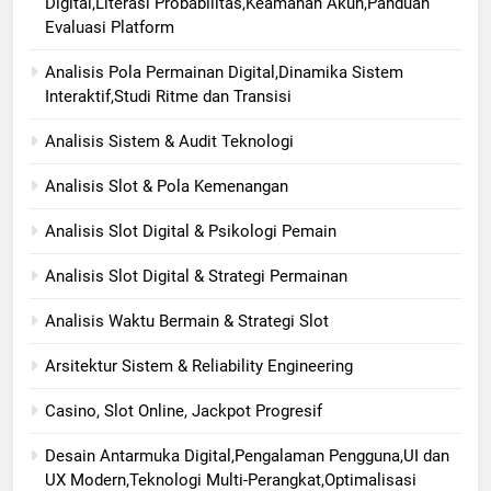
Digital,Literasi Probabilitas,Keamanan Akun,Panduan
Evaluasi Platform
Analisis Pola Permainan Digital,Dinamika Sistem
Interaktif,Studi Ritme dan Transisi
Analisis Sistem & Audit Teknologi
Analisis Slot & Pola Kemenangan
Analisis Slot Digital & Psikologi Pemain
Analisis Slot Digital & Strategi Permainan
Analisis Waktu Bermain & Strategi Slot
Arsitektur Sistem & Reliability Engineering
Casino, Slot Online, Jackpot Progresif
Desain Antarmuka Digital,Pengalaman Pengguna,UI dan
UX Modern,Teknologi Multi-Perangkat,Optimalisasi