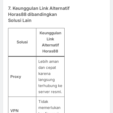
7. Keunggulan Link Alternatif
Horas88 dibandingkan
Solusi Lain
Keunggulan
Link
Solusi
Alternatif
Horas88
Lebih aman
dan cepat
karena
Proxy
langsung
terhubung ke
server resmi.
Tidak
memerlukan
VPN