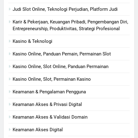
Judi Slot Online, Teknologi Perjudian, Platform Judi
Karir & Pekerjaan, Keuangan Pribadi, Pengembangan Diri,
Entrepreneurship, Produktivitas, Strategi Profesional
Kasino & Teknologi
Kasino Online, Panduan Pemain, Permainan Slot
Kasino Online, Slot Online, Panduan Permainan
Kasino Online, Slot, Permainan Kasino
Keamanan & Pengalaman Pengguna
Keamanan Akses & Privasi Digital
Keamanan Akses & Validasi Domain
Keamanan Akses Digital