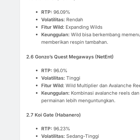
RTP:
96.09%
Volatilitas:
Rendah
Fitur Wild:
Expanding Wilds
Keunggulan:
Wild bisa berkembang memenuh
memberikan respin tambahan.
2.6 Gonzo’s Quest Megaways (NetEnt)
RTP:
96.0%
Volatilitas:
Tinggi
Fitur Wild:
Wild Multiplier dan Avalanche Re
Keunggulan:
Kombinasi avalanche reels dan
permainan lebih menguntungkan.
2.7 Koi Gate (Habanero)
RTP:
96.23%
Volatilitas:
Sedang-Tinggi