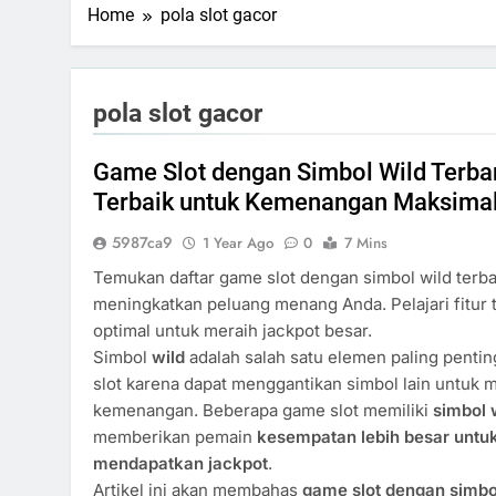
Home
pola slot gacor
pola slot gacor
Game Slot dengan Simbol Wild Terban
Terbaik untuk Kemenangan Maksima
5987ca9
1 Year Ago
0
7 Mins
Temukan daftar game slot dengan simbol wild terb
meningkatkan peluang menang Anda. Pelajari fitur t
optimal untuk meraih jackpot besar.
Simbol
wild
adalah salah satu elemen paling penti
slot karena dapat menggantikan simbol lain untuk
kemenangan. Beberapa game slot memiliki
simbol 
memberikan pemain
kesempatan lebih besar unt
mendapatkan jackpot
.
Artikel ini akan membahas
game slot dengan simbo