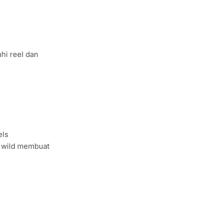
i reel dan
els
 wild membuat