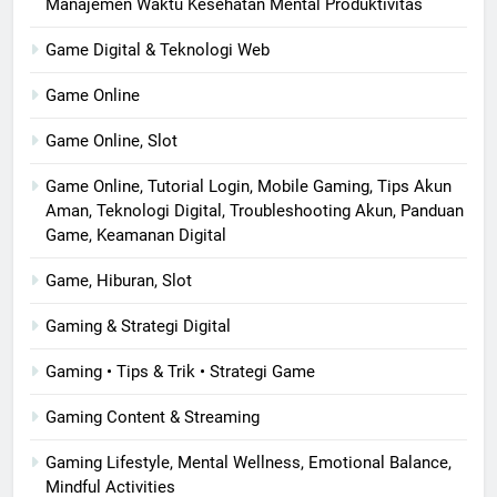
Manajemen Waktu Kesehatan Mental Produktivitas
Game Digital & Teknologi Web
Game Online
Game Online, Slot
Game Online, Tutorial Login, Mobile Gaming, Tips Akun
Aman, Teknologi Digital, Troubleshooting Akun, Panduan
Game, Keamanan Digital
Game, Hiburan, Slot
Gaming & Strategi Digital
Gaming • Tips & Trik • Strategi Game
Gaming Content & Streaming
Gaming Lifestyle, Mental Wellness, Emotional Balance,
Mindful Activities