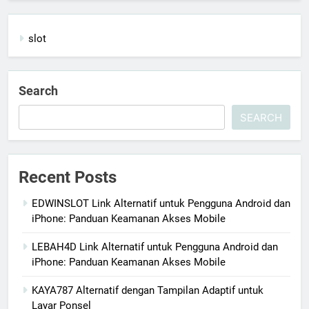
slot
Search
SEARCH
Recent Posts
EDWINSLOT Link Alternatif untuk Pengguna Android dan
iPhone: Panduan Keamanan Akses Mobile
LEBAH4D Link Alternatif untuk Pengguna Android dan
iPhone: Panduan Keamanan Akses Mobile
KAYA787 Alternatif dengan Tampilan Adaptif untuk
Layar Ponsel