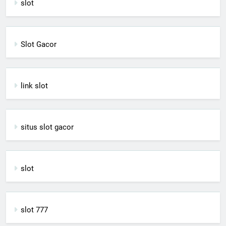
slot
Slot Gacor
link slot
situs slot gacor
slot
slot 777