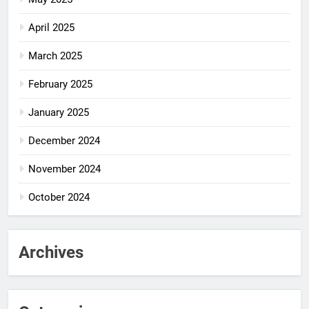
April 2025
March 2025
February 2025
January 2025
December 2024
November 2024
October 2024
Archives