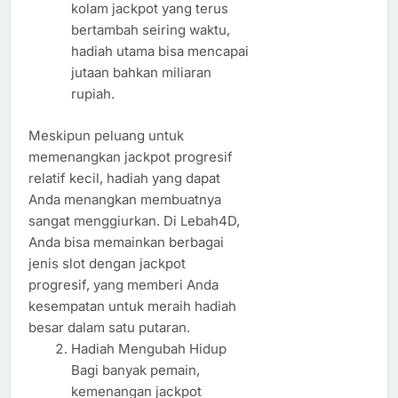
kolam jackpot yang terus
bertambah seiring waktu,
hadiah utama bisa mencapai
jutaan bahkan miliaran
rupiah.
Meskipun peluang untuk
memenangkan jackpot progresif
relatif kecil, hadiah yang dapat
Anda menangkan membuatnya
sangat menggiurkan. Di Lebah4D,
Anda bisa memainkan berbagai
jenis slot dengan jackpot
progresif, yang memberi Anda
kesempatan untuk meraih hadiah
besar dalam satu putaran.
Hadiah Mengubah Hidup
Bagi banyak pemain,
kemenangan jackpot