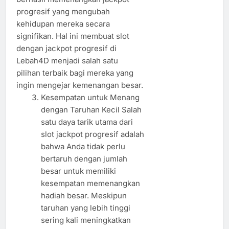
progresif yang mengubah
kehidupan mereka secara
signifikan. Hal ini membuat slot
dengan jackpot progresif di
Lebah4D menjadi salah satu
pilihan terbaik bagi mereka yang
ingin mengejar kemenangan besar.
Kesempatan untuk Menang
dengan Taruhan Kecil Salah
satu daya tarik utama dari
slot jackpot progresif adalah
bahwa Anda tidak perlu
bertaruh dengan jumlah
besar untuk memiliki
kesempatan memenangkan
hadiah besar. Meskipun
taruhan yang lebih tinggi
sering kali meningkatkan