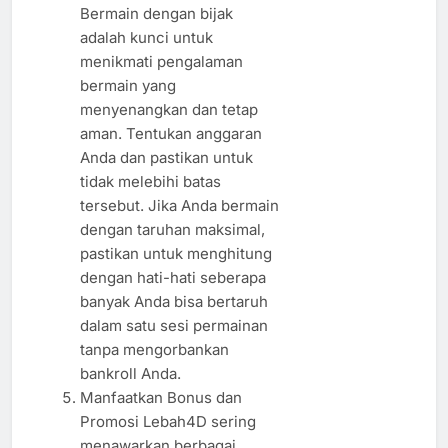
Bermain dengan bijak
adalah kunci untuk
menikmati pengalaman
bermain yang
menyenangkan dan tetap
aman. Tentukan anggaran
Anda dan pastikan untuk
tidak melebihi batas
tersebut. Jika Anda bermain
dengan taruhan maksimal,
pastikan untuk menghitung
dengan hati-hati seberapa
banyak Anda bisa bertaruh
dalam satu sesi permainan
tanpa mengorbankan
bankroll Anda.
Manfaatkan Bonus dan
Promosi Lebah4D sering
menawarkan berbagai