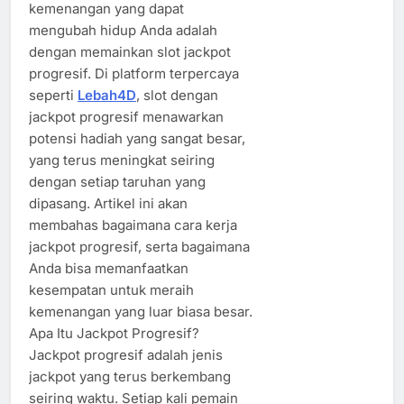
kemenangan yang dapat
mengubah hidup Anda adalah
dengan memainkan slot jackpot
progresif. Di platform terpercaya
seperti
Lebah4D
, slot dengan
jackpot progresif menawarkan
potensi hadiah yang sangat besar,
yang terus meningkat seiring
dengan setiap taruhan yang
dipasang. Artikel ini akan
membahas bagaimana cara kerja
jackpot progresif, serta bagaimana
Anda bisa memanfaatkan
kesempatan untuk meraih
kemenangan yang luar biasa besar.
Apa Itu Jackpot Progresif?
Jackpot progresif adalah jenis
jackpot yang terus berkembang
seiring waktu. Setiap kali pemain