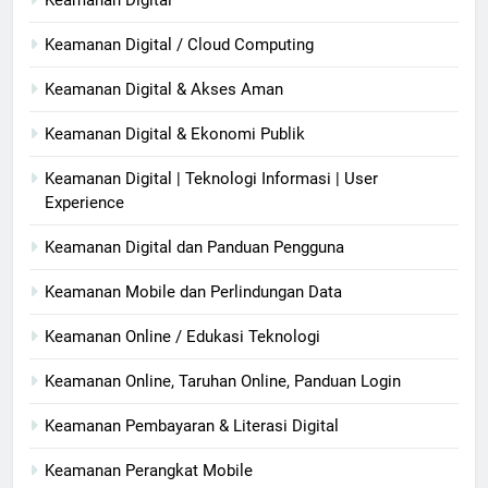
Keamanan Digital
Keamanan Digital / Cloud Computing
Keamanan Digital & Akses Aman
Keamanan Digital & Ekonomi Publik
Keamanan Digital | Teknologi Informasi | User
Experience
Keamanan Digital dan Panduan Pengguna
Keamanan Mobile dan Perlindungan Data
Keamanan Online / Edukasi Teknologi
Keamanan Online, Taruhan Online, Panduan Login
Keamanan Pembayaran & Literasi Digital
Keamanan Perangkat Mobile