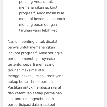
peluang Anda untuk
memenangkan jackpot
progresif, Anda masih bisa
memiliki kesempatan untuk
menang besar dengan
taruhan yang lebih kecil.
Namun, penting untuk dicatat
bahwa untuk memenangkan
jackpot progresif, Anda seringkali
perlu memenuhi persyaratan
tertentu, seperti memasang
taruhan maksimal atau
menggunakan jumlah kredit yang
cukup besar dalam permainan.
Pastikan untuk membaca syarat
dan ketentuan setiap permainan
slot untuk mengetahui cara
berpartisipasi dalam jackpot