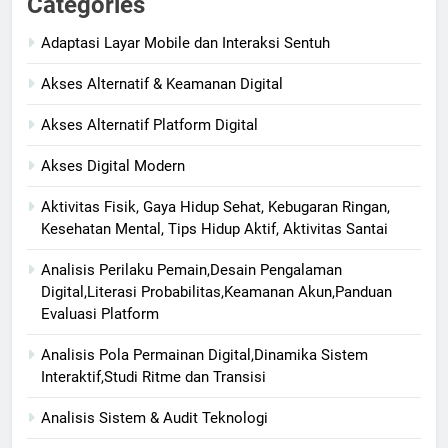
Categories
Adaptasi Layar Mobile dan Interaksi Sentuh
Akses Alternatif & Keamanan Digital
Akses Alternatif Platform Digital
Akses Digital Modern
Aktivitas Fisik, Gaya Hidup Sehat, Kebugaran Ringan,
Kesehatan Mental, Tips Hidup Aktif, Aktivitas Santai
Analisis Perilaku Pemain,Desain Pengalaman
Digital,Literasi Probabilitas,Keamanan Akun,Panduan
Evaluasi Platform
Analisis Pola Permainan Digital,Dinamika Sistem
Interaktif,Studi Ritme dan Transisi
Analisis Sistem & Audit Teknologi