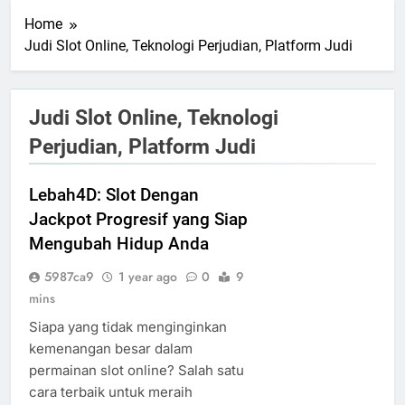
Home
Judi Slot Online, Teknologi Perjudian, Platform Judi
Judi Slot Online, Teknologi
Perjudian, Platform Judi
Lebah4D: Slot Dengan
Jackpot Progresif yang Siap
Mengubah Hidup Anda
5987ca9
1 year ago
0
9
mins
Siapa yang tidak menginginkan
kemenangan besar dalam
permainan slot online? Salah satu
cara terbaik untuk meraih