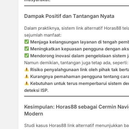
Dampak Positif dan Tantangan Nyata
Dalam praktiknya, sistem link alternatif Horas88 t
sejumlah manfaat:
Menjaga kelangsungan layanan di tengah pem
Meningkatkan kepuasan pengguna dengan akses
Mendorong inovasi dalam pengelolaan sistem j
Namun demikian, tantangan juga tetap ada, seperti:
Risiko penyalahgunaan link oleh pihak tak ber
Kurangnya pemahaman pengguna tentang cara v
Kebutuhan untuk terus memperbarui sistem de
deteksi ISP.
Kesimpulan: Horas88 sebagai Cermin Navig
Modern
Studi kasus Horas88 link alternatif menunjukkan 