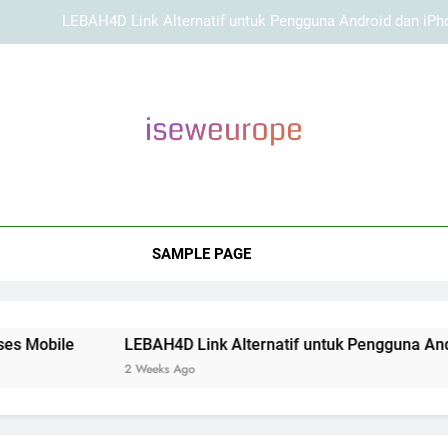
LEBAH4D Link Alternatif untuk Pengguna Android dan i
KAYA787 Alternatif denga
Panduan Memilih Browser yang Tepat untuk 
EDWINSLOT Link Alternatif untuk Pengguna Android dan iP
W Europe
LEBAH4D Link Alternatif untuk Pengguna Android dan i
Layanan Teknik Dan Kejuruan Dari ISEW Europe Untuk Kebutuha
KAYA787 Alternatif denga
SAMPLE PAGE
Panduan Memilih Browser yang Tepat untuk 
LEBAH4D Link Alternatif untuk Pengguna Android dan
2 Weeks Ago