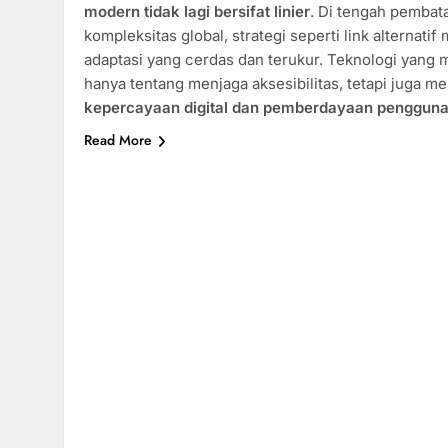
modern tidak lagi bersifat linier
. Di tengah pembat
kompleksitas global, strategi seperti link alternatif
adaptasi yang cerdas dan terukur. Teknologi yan
hanya tentang menjaga aksesibilitas, tetapi juga 
kepercayaan digital dan pemberdayaan penggun
Read More