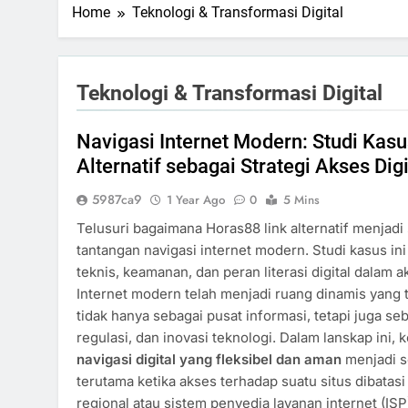
Home
Teknologi & Transformasi Digital
Teknologi & Transformasi Digital
Navigasi Internet Modern: Studi Kas
Alternatif sebagai Strategi Akses Digi
5987ca9
1 Year Ago
0
5 Mins
Telusuri bagaimana Horas88 link alternatif menjadi
tantangan navigasi internet modern. Studi kasus in
teknis, keamanan, dan peran literasi digital dalam a
Internet modern telah menjadi ruang dinamis yang
tidak hanya sebagai pusat informasi, tetapi juga se
regulasi, dan inovasi teknologi. Dalam lanskap ini,
navigasi digital yang fleksibel dan aman
menjadi s
terutama ketika akses terhadap suatu situs dibatasi
regional atau sistem penyedia layanan internet (ISP