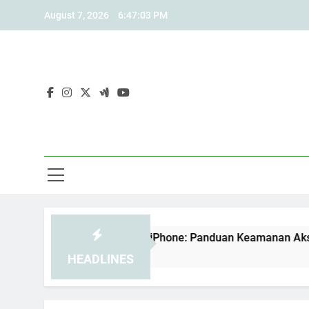
Skip
August 7, 2026
6:47:04 PM
to
content
ISE
Dapatkan 
ngguna Android dan iPhone: Panduan Keamanan Akses Mobile
HEADLINES