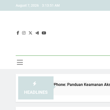
Skip
August 7, 2026
3:13:52 AM
to
content
ISE
Dapatkan 
Pengguna Android dan iPhone: Panduan Keamanan Akses Mobil
HEADLINES