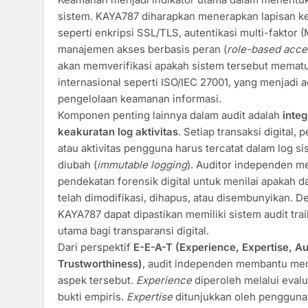
sistem. KAYA787 diharapkan menerapkan lapisan k
seperti enkripsi SSL/TLS, autentikasi multi-faktor (
manajemen akses berbasis peran (
role-based acce
akan memverifikasi apakah sistem tersebut mematu
internasional seperti ISO/IEC 27001, yang menjadi 
pengelolaan keamanan informasi.
Komponen penting lainnya dalam audit adalah
integ
keakuratan log aktivitas
. Setiap transaksi digital,
atau aktivitas pengguna harus tercatat dalam log si
diubah (
immutable logging
). Auditor independen 
pendekatan forensik digital untuk menilai apakah d
telah dimodifikasi, dihapus, atau disembunyikan. D
KAYA787 dapat dipastikan memiliki sistem audit tra
utama bagi transparansi digital.
Dari perspektif
E-E-A-T (Experience, Expertise, Au
Trustworthiness)
, audit independen membantu me
aspek tersebut.
Experience
diperoleh melalui evalu
bukti empiris.
Expertise
ditunjukkan oleh pengguna