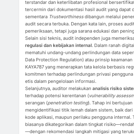
terstandar dan keterlibatan profesional bersertifika
tercermin dari dokumentasi hasil audit yang dapat d
sementara
Trustworthiness
dibangun melalui pene
audit secara terbuka. Dengan kata lain, proses aud
pemeriksaan, tetapi juga sarana edukasi dan peningk
Selain sisi teknis, audit independen juga memeriks
regulasi dan kebijakan internal
. Dalam ranah digita
mematuhi undang-undang perlindungan data seper
Data Protection Regulation) atau prinsip keamanan 
KAYA787 yang menerapkan tata kelola berbasis re
komitmen terhadap perlindungan privasi pengguna
etis dalam pengelolaan informasi.
Selanjutnya, auditor melakukan
analisis risiko sist
terhadap potensi kerentanan (
vulnerability assess
serangan (
penetration testing
). Tahap ini bertujuan
mengidentifikasi titik lemah dalam sistem, baik dari s
kode aplikasi, maupun perilaku pengguna internal.
biasanya dikategorikan dalam tingkat risiko—rendah
—dengan rekomendasi langkah mitigasi yang teruku