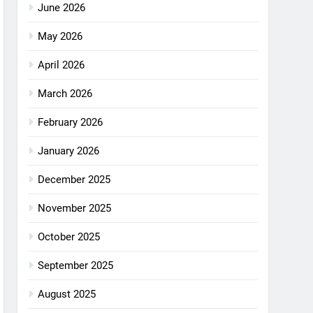
June 2026
May 2026
April 2026
March 2026
February 2026
January 2026
December 2025
November 2025
October 2025
September 2025
August 2025