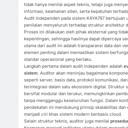
tidak hanya menilai aspek teknis, tetapi juga menye
informasi, keamanan siber, serta kepatuhan terhada
Audit independen pada sistem KAYA787 bertujuan
penilaian menyeluruh terhadap struktur arsitektur d
Proses ini dilakukan oleh pihak eksternal yang tidak
kepentingan, sehingga hasilnya dapat dipercaya sec
utama dari audit ini adalah transparansi data dan ver
elemen penting dalam memastikan sistem berfungsi
standar operasional yang berlaku.
Langkah pertama dalam audit independen adalah
ev
sistem
. Auditor akan meninjau bagaimana kompo
seperti server, basis data, protokol komunikasi, 
terintegrasi dalam satu ekosistem digital. Struktur 
bersifat modular dan terukur, memungkinkan pemb
tanpa mengganggu keseluruhan fungsi. Dalam kon
pendekatan ini mendukung prinsip skalabilitas dan 
menjadi ciri khas sistem modern berbasis cloud.
Selain struktur teknis, auditor juga menilai
prosedu
Keamanan menjadi indikator utama dalam menentuka