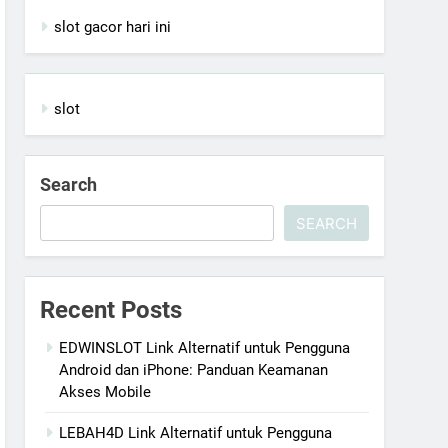
slot gacor hari ini
slot
Search
SEARCH
Recent Posts
EDWINSLOT Link Alternatif untuk Pengguna
Android dan iPhone: Panduan Keamanan
Akses Mobile
LEBAH4D Link Alternatif untuk Pengguna