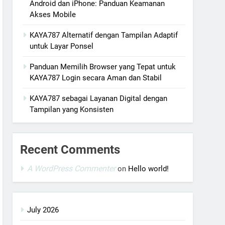
Android dan iPhone: Panduan Keamanan
Akses Mobile
KAYA787 Alternatif dengan Tampilan Adaptif
untuk Layar Ponsel
Panduan Memilih Browser yang Tepat untuk
KAYA787 Login secara Aman dan Stabil
KAYA787 sebagai Layanan Digital dengan
Tampilan yang Konsisten
Recent Comments
A WordPress Commenter
on
Hello world!
July 2026