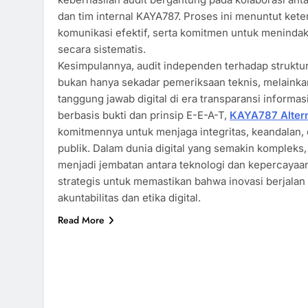
dan tim internal KAYA787. Proses ini menuntut kete
komunikasi efektif, serta komitmen untuk menindak
secara sistematis.
Kesimpulannya, audit independen terhadap struktu
bukan hanya sekadar pemeriksaan teknis, melainkan
tanggung jawab digital di era transparansi informasi
berbasis bukti dan prinsip E-E-A-T,
KAYA787 Altern
komitmennya untuk menjaga integritas, keandalan,
publik. Dalam dunia digital yang semakin kompleks
menjadi jembatan antara teknologi dan kepercaya
strategis untuk memastikan bahwa inovasi berjalan
akuntabilitas dan etika digital.
Read More