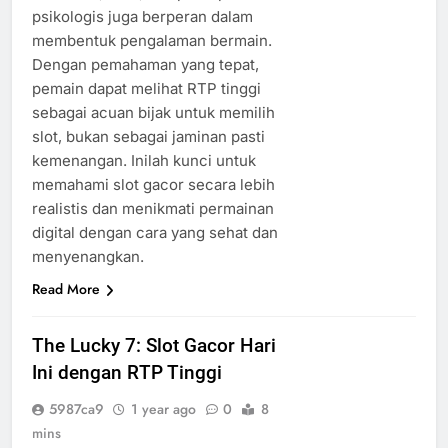
psikologis juga berperan dalam
membentuk pengalaman bermain.
Dengan pemahaman yang tepat,
pemain dapat melihat RTP tinggi
sebagai acuan bijak untuk memilih
slot, bukan sebagai jaminan pasti
kemenangan. Inilah kunci untuk
memahami slot gacor secara lebih
realistis dan menikmati permainan
digital dengan cara yang sehat dan
menyenangkan.
Read More
The Lucky 7: Slot Gacor Hari
Ini dengan RTP Tinggi
5987ca9
1 year ago
0
8
mins