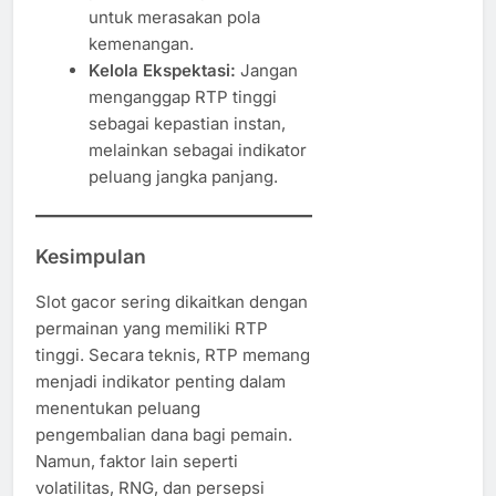
untuk merasakan pola
kemenangan.
Kelola Ekspektasi:
Jangan
menganggap RTP tinggi
sebagai kepastian instan,
melainkan sebagai indikator
peluang jangka panjang.
Kesimpulan
Slot gacor sering dikaitkan dengan
permainan yang memiliki RTP
tinggi. Secara teknis, RTP memang
menjadi indikator penting dalam
menentukan peluang
pengembalian dana bagi pemain.
Namun, faktor lain seperti
volatilitas, RNG, dan persepsi