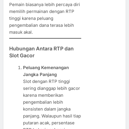
Pemain biasanya lebih percaya diri
memilih permainan dengan RTP
tinggi karena peluang
pengembalian dana terasa lebih
masuk akal.
Hubungan Antara RTP dan
Slot Gacor
Peluang Kemenangan
Jangka Panjang
Slot dengan RTP tinggi
sering dianggap lebih gacor
karena memberikan
pengembalian lebih
konsisten dalam jangka
panjang. Walaupun hasil tiap
putaran acak, persentase