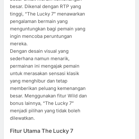
besar. Dikenal dengan RTP yang
tinggi, “The Lucky 7” menawarkan
pengalaman bermain yang
menguntungkan bagi pemain yang
ingin mencoba peruntungan
mereka.
Dengan desain visual yang
sederhana namun menarik,
permainan ini mengajak pemain
untuk merasakan sensasi klasik
yang menghibur dan tetap
memberikan peluang kemenangan
besar. Menggunakan fitur Wild dan
bonus lainnya, “The Lucky 7”
menjadi pilihan yang tidak boleh
dilewatkan.
Fitur Utama The Lucky 7