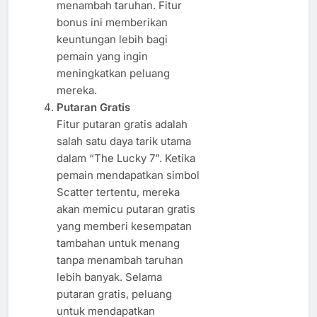
menambah taruhan. Fitur
bonus ini memberikan
keuntungan lebih bagi
pemain yang ingin
meningkatkan peluang
mereka.
Putaran Gratis
Fitur putaran gratis adalah
salah satu daya tarik utama
dalam “The Lucky 7”. Ketika
pemain mendapatkan simbol
Scatter tertentu, mereka
akan memicu putaran gratis
yang memberi kesempatan
tambahan untuk menang
tanpa menambah taruhan
lebih banyak. Selama
putaran gratis, peluang
untuk mendapatkan