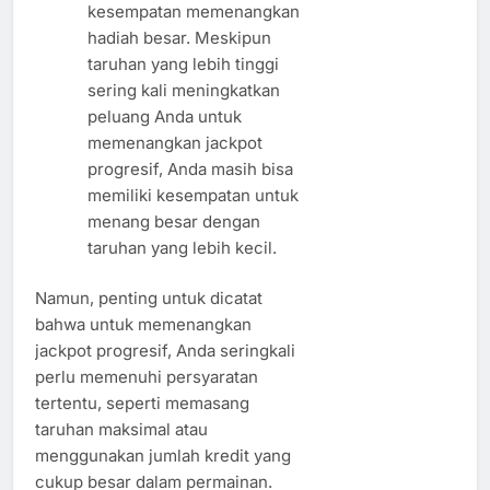
kesempatan memenangkan
hadiah besar. Meskipun
taruhan yang lebih tinggi
sering kali meningkatkan
peluang Anda untuk
memenangkan jackpot
progresif, Anda masih bisa
memiliki kesempatan untuk
menang besar dengan
taruhan yang lebih kecil.
Namun, penting untuk dicatat
bahwa untuk memenangkan
jackpot progresif, Anda seringkali
perlu memenuhi persyaratan
tertentu, seperti memasang
taruhan maksimal atau
menggunakan jumlah kredit yang
cukup besar dalam permainan.