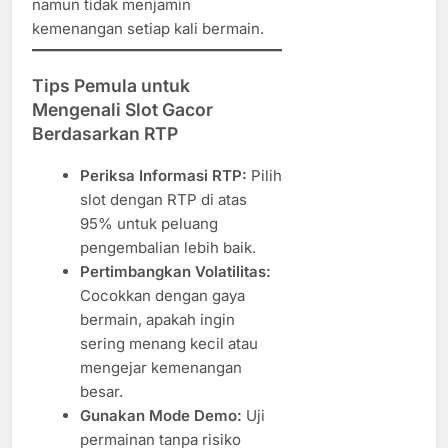
namun tidak menjamin
kemenangan setiap kali bermain.
Tips Pemula untuk
Mengenali Slot Gacor
Berdasarkan RTP
Periksa Informasi RTP:
Pilih
slot dengan RTP di atas
95% untuk peluang
pengembalian lebih baik.
Pertimbangkan Volatilitas:
Cocokkan dengan gaya
bermain, apakah ingin
sering menang kecil atau
mengejar kemenangan
besar.
Gunakan Mode Demo:
Uji
permainan tanpa risiko