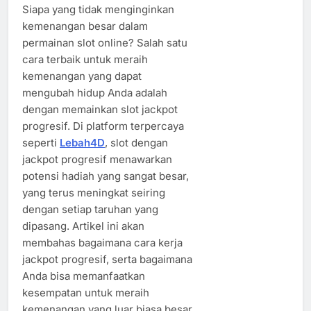
Siapa yang tidak menginginkan
kemenangan besar dalam
permainan slot online? Salah satu
cara terbaik untuk meraih
kemenangan yang dapat
mengubah hidup Anda adalah
dengan memainkan slot jackpot
progresif. Di platform terpercaya
seperti
Lebah4D
, slot dengan
jackpot progresif menawarkan
potensi hadiah yang sangat besar,
yang terus meningkat seiring
dengan setiap taruhan yang
dipasang. Artikel ini akan
membahas bagaimana cara kerja
jackpot progresif, serta bagaimana
Anda bisa memanfaatkan
kesempatan untuk meraih
kemenangan yang luar biasa besar.