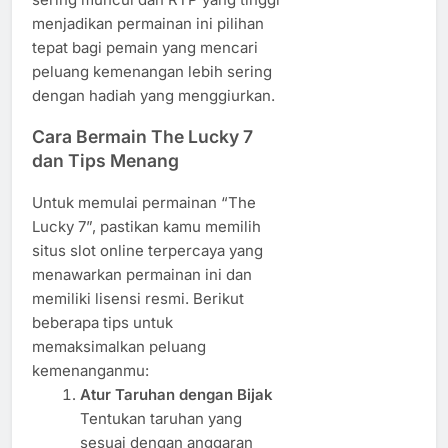
menjadikan permainan ini pilihan
tepat bagi pemain yang mencari
peluang kemenangan lebih sering
dengan hadiah yang menggiurkan.
Cara Bermain The Lucky 7
dan Tips Menang
Untuk memulai permainan “The
Lucky 7”, pastikan kamu memilih
situs slot online terpercaya yang
menawarkan permainan ini dan
memiliki lisensi resmi. Berikut
beberapa tips untuk
memaksimalkan peluang
kemenanganmu:
Atur Taruhan dengan Bijak
Tentukan taruhan yang
sesuai dengan anggaran