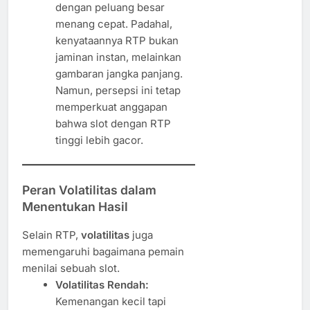
dengan peluang besar
menang cepat. Padahal,
kenyataannya RTP bukan
jaminan instan, melainkan
gambaran jangka panjang.
Namun, persepsi ini tetap
memperkuat anggapan
bahwa slot dengan RTP
tinggi lebih gacor.
Peran Volatilitas dalam
Menentukan Hasil
Selain RTP,
volatilitas
juga
memengaruhi bagaimana pemain
menilai sebuah slot.
Volatilitas Rendah:
Kemenangan kecil tapi