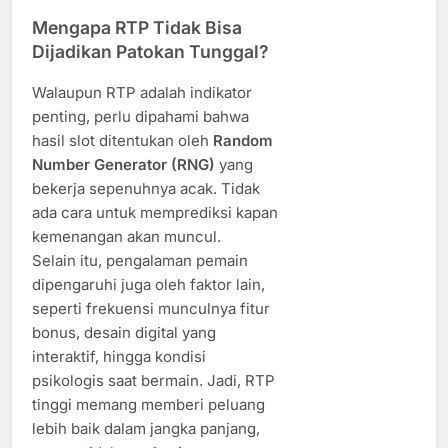
Mengapa RTP Tidak Bisa
Dijadikan Patokan Tunggal?
Walaupun RTP adalah indikator
penting, perlu dipahami bahwa
hasil slot ditentukan oleh
Random
Number Generator (RNG)
yang
bekerja sepenuhnya acak. Tidak
ada cara untuk memprediksi kapan
kemenangan akan muncul.
Selain itu, pengalaman pemain
dipengaruhi juga oleh faktor lain,
seperti frekuensi munculnya fitur
bonus, desain digital yang
interaktif, hingga kondisi
psikologis saat bermain. Jadi, RTP
tinggi memang memberi peluang
lebih baik dalam jangka panjang,