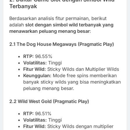
Terbanyak
Berdasarkan analisis fitur permainan, berikut
adalah
slot dengan simbol wild terbanyak yang
menawarkan peluang menang besar
:
2.1 The Dog House Megaways (Pragmatic Play)
RTP:
96.55%
Volatilitas:
Tinggi
Fitur Wild:
Sticky Wilds dan Multiplier Wilds
Keunggulan:
Mode free spins memberikan
banyak sticky wilds yang bisa meningkatkan
peluang menang besar.
2.2 Wild West Gold (Pragmatic Play)
RTP:
96.51%
Volatilitas:
Tinggi
Fitur Wild:
Sticky Wilds dengan multiplier