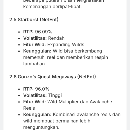
kemenangan berlipat-lipat.
2.5 Starburst (NetEnt)
RTP:
96.09%
Volatilitas:
Rendah
Fitur Wild:
Expanding Wilds
Keunggulan:
Wild bisa berkembang
memenuhi reel dan memberikan respin
tambahan.
2.6 Gonzo’s Quest Megaways (NetEnt)
RTP:
96.0%
Volatilitas:
Tinggi
Fitur Wild:
Wild Multiplier dan Avalanche
Reels
Keunggulan:
Kombinasi avalanche reels dan
wild membuat permainan lebih
menguntungkan.