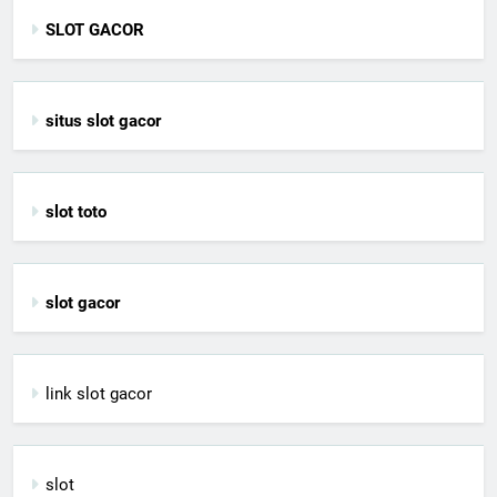
SLOT GACOR
situs slot gacor
slot toto
slot gacor
link slot gacor
slot