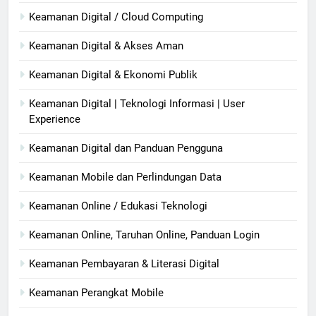
Keamanan Digital / Cloud Computing
Keamanan Digital & Akses Aman
Keamanan Digital & Ekonomi Publik
Keamanan Digital | Teknologi Informasi | User
Experience
Keamanan Digital dan Panduan Pengguna
Keamanan Mobile dan Perlindungan Data
Keamanan Online / Edukasi Teknologi
Keamanan Online, Taruhan Online, Panduan Login
Keamanan Pembayaran & Literasi Digital
Keamanan Perangkat Mobile