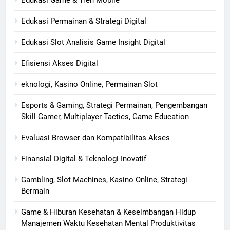
Edukasi Game & Tren Mobile
Edukasi Permainan & Strategi Digital
Edukasi Slot Analisis Game Insight Digital
Efisiensi Akses Digital
eknologi, Kasino Online, Permainan Slot
Esports & Gaming, Strategi Permainan, Pengembangan
Skill Gamer, Multiplayer Tactics, Game Education
Evaluasi Browser dan Kompatibilitas Akses
Finansial Digital & Teknologi Inovatif
Gambling, Slot Machines, Kasino Online, Strategi
Bermain
Game & Hiburan Kesehatan & Keseimbangan Hidup
Manajemen Waktu Kesehatan Mental Produktivitas