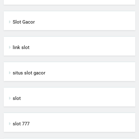
Slot Gacor
link slot
situs slot gacor
slot
slot 777