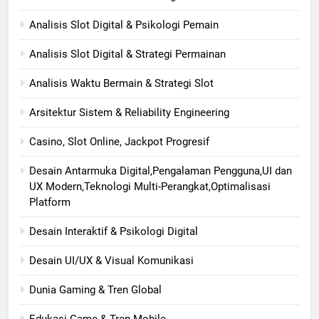
Analisis Slot Digital & Psikologi Pemain
Analisis Slot Digital & Strategi Permainan
Analisis Waktu Bermain & Strategi Slot
Arsitektur Sistem & Reliability Engineering
Casino, Slot Online, Jackpot Progresif
Desain Antarmuka Digital,Pengalaman Pengguna,UI dan
UX Modern,Teknologi Multi-Perangkat,Optimalisasi
Platform
Desain Interaktif & Psikologi Digital
Desain UI/UX & Visual Komunikasi
Dunia Gaming & Tren Global