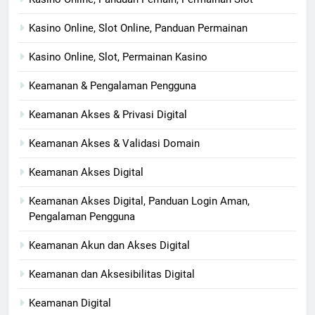
Kasino Online, Slot Online, Panduan Permainan
Kasino Online, Slot, Permainan Kasino
Keamanan & Pengalaman Pengguna
Keamanan Akses & Privasi Digital
Keamanan Akses & Validasi Domain
Keamanan Akses Digital
Keamanan Akses Digital, Panduan Login Aman,
Pengalaman Pengguna
Keamanan Akun dan Akses Digital
Keamanan dan Aksesibilitas Digital
Keamanan Digital