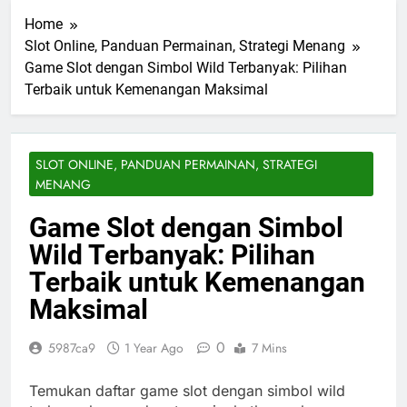
Home
Slot Online, Panduan Permainan, Strategi Menang
Game Slot dengan Simbol Wild Terbanyak: Pilihan
Terbaik untuk Kemenangan Maksimal
SLOT ONLINE, PANDUAN PERMAINAN, STRATEGI
MENANG
Game Slot dengan Simbol
Wild Terbanyak: Pilihan
Terbaik untuk Kemenangan
Maksimal
0
5987ca9
1 Year Ago
7 Mins
Temukan daftar game slot dengan simbol wild