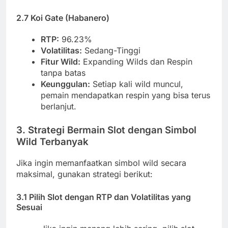
2.7 Koi Gate (Habanero)
RTP:
96.23%
Volatilitas:
Sedang-Tinggi
Fitur Wild:
Expanding Wilds dan Respin
tanpa batas
Keunggulan:
Setiap kali wild muncul,
pemain mendapatkan respin yang bisa terus
berlanjut.
3. Strategi Bermain Slot dengan Simbol
Wild Terbanyak
Jika ingin memanfaatkan simbol wild secara
maksimal, gunakan strategi berikut:
3.1 Pilih Slot dengan RTP dan Volatilitas yang
Sesuai