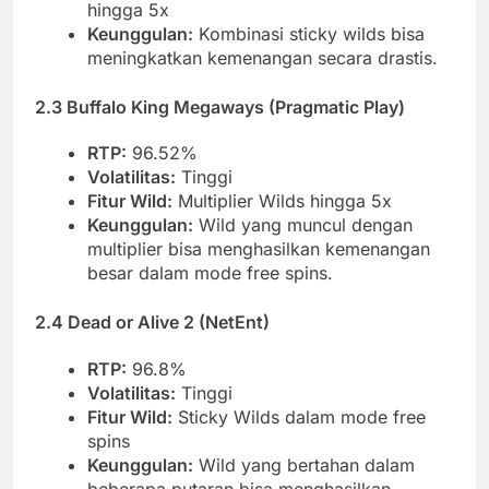
hingga 5x
Keunggulan:
Kombinasi sticky wilds bisa
meningkatkan kemenangan secara drastis.
2.3 Buffalo King Megaways (Pragmatic Play)
RTP:
96.52%
Volatilitas:
Tinggi
Fitur Wild:
Multiplier Wilds hingga 5x
Keunggulan:
Wild yang muncul dengan
multiplier bisa menghasilkan kemenangan
besar dalam mode free spins.
2.4 Dead or Alive 2 (NetEnt)
RTP:
96.8%
Volatilitas:
Tinggi
Fitur Wild:
Sticky Wilds dalam mode free
spins
Keunggulan:
Wild yang bertahan dalam
beberapa putaran bisa menghasilkan