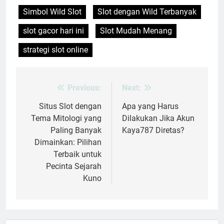
Simbol Wild Slot
Slot dengan Wild Terbanyak
slot gacor hari ini
Slot Mudah Menang
strategi slot online
Previous:
Next:
Post
navigation
Situs Slot dengan
Apa yang Harus
Tema Mitologi yang
Dilakukan Jika Akun
Paling Banyak
Kaya787 Diretas?
Dimainkan: Pilihan
Terbaik untuk
Pecinta Sejarah
Kuno