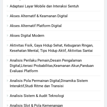
Adaptasi Layar Mobile dan Interaksi Sentuh
Akses Alternatif & Keamanan Digital
Akses Alternatif Platform Digital
Akses Digital Modern
Aktivitas Fisik, Gaya Hidup Sehat, Kebugaran Ringan,
Kesehatan Mental, Tips Hidup Aktif, Aktivitas Santai
Analisis Perilaku Pemain,Desain Pengalaman
Digital,Literasi Probabilitas,Keamanan Akun,Panduan
Evaluasi Platform
Analisis Pola Permainan Digital,Dinamika Sistem
Interaktif,Studi Ritme dan Transisi
Analisis Sistem & Audit Teknologi
Analisis Slot & Pola Kemenangan