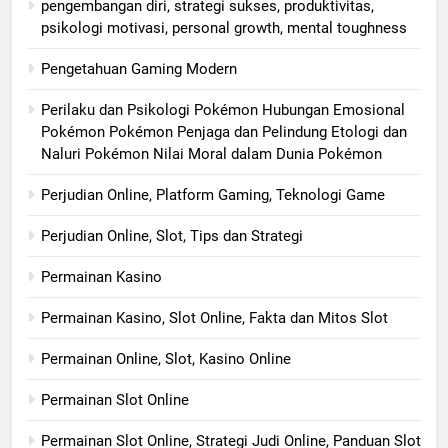
pengembangan diri, strategi sukses, produktivitas,
psikologi motivasi, personal growth, mental toughness
Pengetahuan Gaming Modern
Perilaku dan Psikologi Pokémon Hubungan Emosional
Pokémon Pokémon Penjaga dan Pelindung Etologi dan
Naluri Pokémon Nilai Moral dalam Dunia Pokémon
Perjudian Online, Platform Gaming, Teknologi Game
Perjudian Online, Slot, Tips dan Strategi
Permainan Kasino
Permainan Kasino, Slot Online, Fakta dan Mitos Slot
Permainan Online, Slot, Kasino Online
Permainan Slot Online
Permainan Slot Online, Strategi Judi Online, Panduan Slot