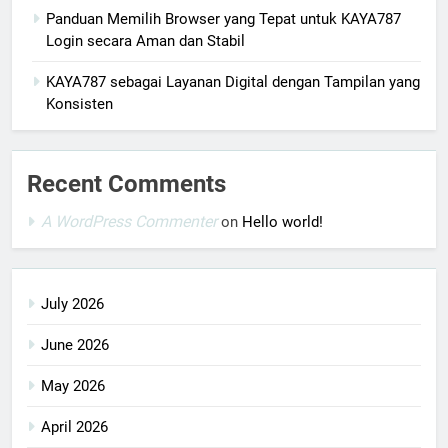
Panduan Memilih Browser yang Tepat untuk KAYA787
Login secara Aman dan Stabil
KAYA787 sebagai Layanan Digital dengan Tampilan yang
Konsisten
Recent Comments
A WordPress Commenter
on
Hello world!
July 2026
June 2026
May 2026
April 2026