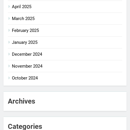
April 2025
March 2025
February 2025
January 2025
December 2024
November 2024
October 2024
Archives
Categories