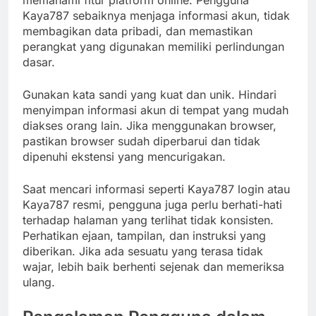
Kaya787 sebaiknya menjaga informasi akun, tidak
membagikan data pribadi, dan memastikan
perangkat yang digunakan memiliki perlindungan
dasar.
Gunakan kata sandi yang kuat dan unik. Hindari
menyimpan informasi akun di tempat yang mudah
diakses orang lain. Jika menggunakan browser,
pastikan browser sudah diperbarui dan tidak
dipenuhi ekstensi yang mencurigakan.
Saat mencari informasi seperti Kaya787 login atau
Kaya787 resmi, pengguna juga perlu berhati-hati
terhadap halaman yang terlihat tidak konsisten.
Perhatikan ejaan, tampilan, dan instruksi yang
diberikan. Jika ada sesuatu yang terasa tidak
wajar, lebih baik berhenti sejenak dan memeriksa
ulang.