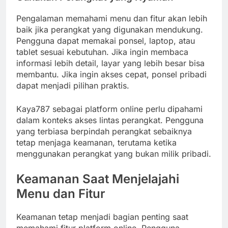
Pengalaman memahami menu dan fitur akan lebih
baik jika perangkat yang digunakan mendukung.
Pengguna dapat memakai ponsel, laptop, atau
tablet sesuai kebutuhan. Jika ingin membaca
informasi lebih detail, layar yang lebih besar bisa
membantu. Jika ingin akses cepat, ponsel pribadi
dapat menjadi pilihan praktis.
Kaya787 sebagai platform online perlu dipahami
dalam konteks akses lintas perangkat. Pengguna
yang terbiasa berpindah perangkat sebaiknya
tetap menjaga keamanan, terutama ketika
menggunakan perangkat yang bukan milik pribadi.
Keamanan Saat Menjelajahi
Menu dan Fitur
Keamanan tetap menjadi bagian penting saat
memahami fitur platform online. Pengguna