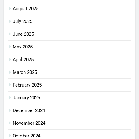
August 2025
July 2025
June 2025
May 2025
April 2025
March 2025
February 2025
January 2025
December 2024
November 2024
October 2024