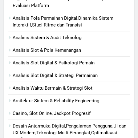
Evaluasi Platform
Analisis Pola Permainan Digital,Dinamika Sistem
Interaktif,Studi Ritme dan Transisi
Analisis Sistem & Audit Teknologi
Analisis Slot & Pola Kemenangan
Analisis Slot Digital & Psikologi Pemain
Analisis Slot Digital & Strategi Permainan
Analisis Waktu Bermain & Strategi Slot
Arsitektur Sistem & Reliability Engineering
Casino, Slot Online, Jackpot Progresif
Desain Antarmuka Digital,Pengalaman Pengguna,UI dan
UX Modern,Teknologi Multi-Perangkat,Optimalisasi