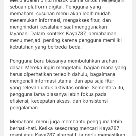
sebuah platform digital. Pengguna yang
memahami susunan menu akan lebih mudah
menemukan informasi, mengakses fitur, dan
menghindari kesalahan saat menggunakan
layanan. Dalam konteks Kaya787, pemahaman
menu menjadi penting karena pengguna memiliki
kebutuhan yang berbeda-beda.
Pengguna baru biasanya membutuhkan arahan
dasar. Mereka ingin mengetahui bagian mana yang
harus diperhatikan terlebih dahulu, bagaimana
mengenali informasi utama, dan apa saja fitur
yang relevan untuk aktivitas online. Sementara itu,
pengguna lama biasanya lebih fokus pada
efisiensi, kecepatan akses, dan konsistensi
pengalaman.
Memahami menu juga membantu pengguna lebih
berhati-hati. Ketika seseorang mencari Kaya787
resmi atau Kaya787 alternatif, ia perlu memastikan