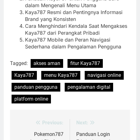
dalam Mengenali Menu Utama
Kaya787 Resmi dan Pentingnya Informasi
Brand yang Konsisten
Cara Menghindari Kendala Saat Mengakses
Kaya787 dari Perangkat Pribadi
Kaya787 Mobile dan Peran Navigasi
Sederhana dalam Pengalaman Pengguna
Tagged:
akses aman
fitur Kaya787
Kaya787
menu Kaya787
navigasi online
panduan pengguna
pengalaman digital
platform online
Previous:
Next:
Post
navigation
Pokemon787
Panduan Login