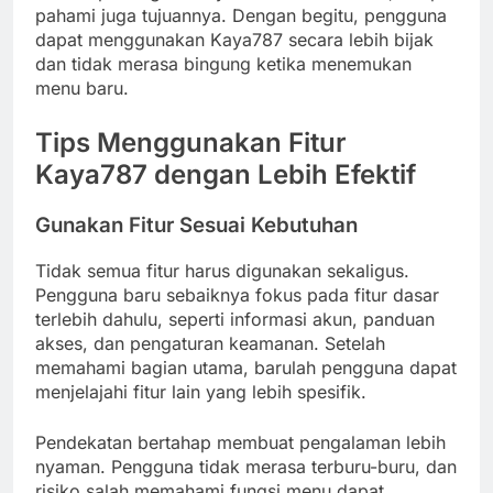
pahami juga tujuannya. Dengan begitu, pengguna
dapat menggunakan Kaya787 secara lebih bijak
dan tidak merasa bingung ketika menemukan
menu baru.
Tips Menggunakan Fitur
Kaya787 dengan Lebih Efektif
Gunakan Fitur Sesuai Kebutuhan
Tidak semua fitur harus digunakan sekaligus.
Pengguna baru sebaiknya fokus pada fitur dasar
terlebih dahulu, seperti informasi akun, panduan
akses, dan pengaturan keamanan. Setelah
memahami bagian utama, barulah pengguna dapat
menjelajahi fitur lain yang lebih spesifik.
Pendekatan bertahap membuat pengalaman lebih
nyaman. Pengguna tidak merasa terburu-buru, dan
risiko salah memahami fungsi menu dapat