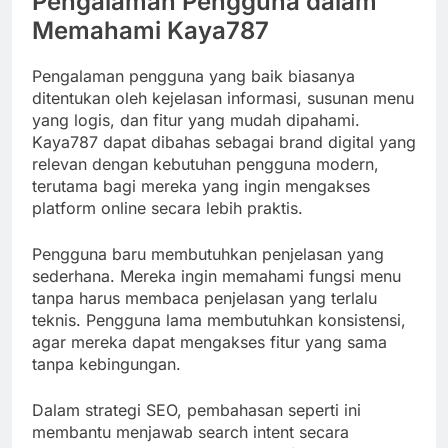
Pengalaman Pengguna dalam
Memahami Kaya787
Pengalaman pengguna yang baik biasanya
ditentukan oleh kejelasan informasi, susunan menu
yang logis, dan fitur yang mudah dipahami.
Kaya787 dapat dibahas sebagai brand digital yang
relevan dengan kebutuhan pengguna modern,
terutama bagi mereka yang ingin mengakses
platform online secara lebih praktis.
Pengguna baru membutuhkan penjelasan yang
sederhana. Mereka ingin memahami fungsi menu
tanpa harus membaca penjelasan yang terlalu
teknis. Pengguna lama membutuhkan konsistensi,
agar mereka dapat mengakses fitur yang sama
tanpa kebingungan.
Dalam strategi SEO, pembahasan seperti ini
membantu menjawab search intent secara