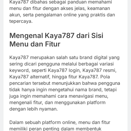
Kaya787 dibahas sebagai panduan memahami
menu dan fitur dengan akses jelas, keamanan
akun, serta pengalaman online yang praktis dan
tepercaya.
Mengenal Kaya787 dari Sisi
Menu dan Fitur
Kaya787 merupakan salah satu brand digital yang
sering dicari pengguna melalui berbagai variasi
keyword, seperti Kaya787 login, Kaya787 resmi,
Kaya787 alternatif, hingga fitur Kaya787. Pola
pencarian tersebut menunjukkan bahwa pengguna
tidak hanya ingin mengetahui nama brand, tetapi
juga ingin memahami cara menavigasi menu,
mengenali fitur, dan menggunakan platform
dengan lebih nyaman.
Dalam sebuah platform online, menu dan fitur
memiliki peran penting dalam membentuk