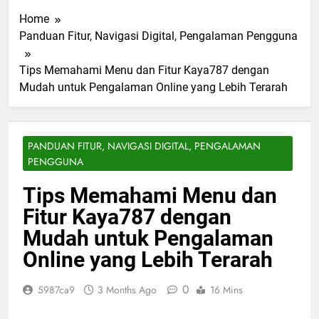
Home
Panduan Fitur, Navigasi Digital, Pengalaman Pengguna
Tips Memahami Menu dan Fitur Kaya787 dengan
Mudah untuk Pengalaman Online yang Lebih Terarah
PANDUAN FITUR, NAVIGASI DIGITAL, PENGALAMAN
PENGGUNA
Tips Memahami Menu dan
Fitur Kaya787 dengan
Mudah untuk Pengalaman
Online yang Lebih Terarah
0
5987ca9
3 Months Ago
16 Mins