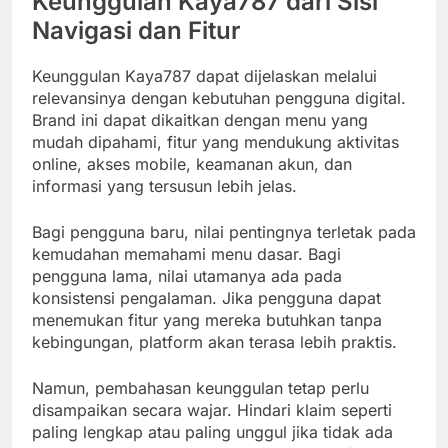
Keunggulan Kaya787 dari Sisi
Navigasi dan Fitur
Keunggulan Kaya787 dapat dijelaskan melalui
relevansinya dengan kebutuhan pengguna digital.
Brand ini dapat dikaitkan dengan menu yang
mudah dipahami, fitur yang mendukung aktivitas
online, akses mobile, keamanan akun, dan
informasi yang tersusun lebih jelas.
Bagi pengguna baru, nilai pentingnya terletak pada
kemudahan memahami menu dasar. Bagi
pengguna lama, nilai utamanya ada pada
konsistensi pengalaman. Jika pengguna dapat
menemukan fitur yang mereka butuhkan tanpa
kebingungan, platform akan terasa lebih praktis.
Namun, pembahasan keunggulan tetap perlu
disampaikan secara wajar. Hindari klaim seperti
paling lengkap atau paling unggul jika tidak ada