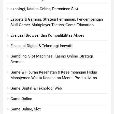
eknologi, Kasino Online, Permainan Slot
Esports & Gaming, Strategi Permainan, Pengembangan
Skill Gamer, Multiplayer Tactics, Game Education
Evaluasi Browser dan Kompatibilitas Akses
Finansial Digital & Teknologi Inovatif
Gambling, Slot Machines, Kasino Online, Strategi
Bermain
Game & Hiburan Kesehatan & Keseimbangan Hidup
Manajemen Waktu Kesehatan Mental Produktivitas
Game Digital & Teknologi Web
Game Online
Game Online, Slot