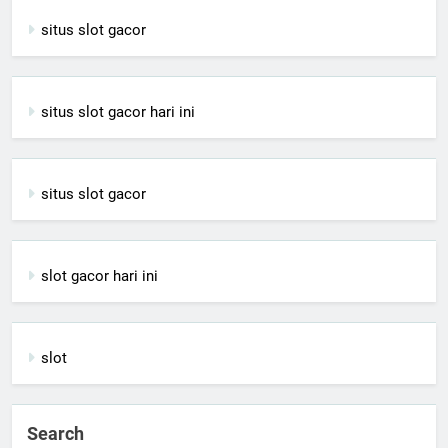
situs slot gacor
situs slot gacor hari ini
situs slot gacor
slot gacor hari ini
slot
Search