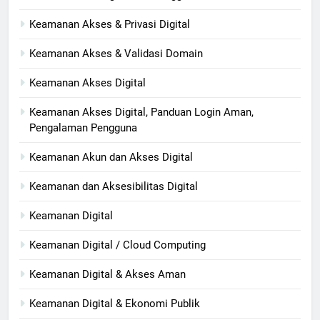
Keamanan Akses & Privasi Digital
Keamanan Akses & Validasi Domain
Keamanan Akses Digital
Keamanan Akses Digital, Panduan Login Aman,
Pengalaman Pengguna
Keamanan Akun dan Akses Digital
Keamanan dan Aksesibilitas Digital
Keamanan Digital
Keamanan Digital / Cloud Computing
Keamanan Digital & Akses Aman
Keamanan Digital & Ekonomi Publik