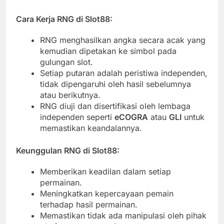
Cara Kerja RNG di Slot88:
RNG menghasilkan angka secara acak yang
kemudian dipetakan ke simbol pada
gulungan slot.
Setiap putaran adalah peristiwa independen,
tidak dipengaruhi oleh hasil sebelumnya
atau berikutnya.
RNG diuji dan disertifikasi oleh lembaga
independen seperti
eCOGRA
atau
GLI
untuk
memastikan keandalannya.
Keunggulan RNG di Slot88:
Memberikan keadilan dalam setiap
permainan.
Meningkatkan kepercayaan pemain
terhadap hasil permainan.
Memastikan tidak ada manipulasi oleh pihak