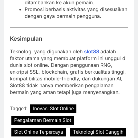
ditambahkan ke akun pemain.
Promosi berbasis aktivitas yang disesuaikan
dengan gaya bermain pengguna.
Kesimpulan
Teknologi yang digunakan oleh
slot88
adalah
faktor utama yang membuat platform ini unggul di
dunia slot online. Dengan penggunaan RNG,
enkripsi SSL, blockchain, grafis berkualitas tinggi,
kompatibilitas mobile-friendly, dan dukungan AI,
Slot88 tidak hanya memberikan pengalaman
bermain yang aman tetapi juga menyenangkan.
Tagged:
Inovasi Slot Online
Pengalaman Bermain Slot
Slot Online Terpercaya
Teknologi Slot Canggih