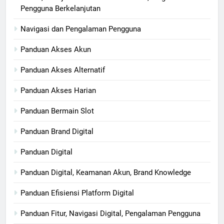
Pengguna Berkelanjutan
Navigasi dan Pengalaman Pengguna
Panduan Akses Akun
Panduan Akses Alternatif
Panduan Akses Harian
Panduan Bermain Slot
Panduan Brand Digital
Panduan Digital
Panduan Digital, Keamanan Akun, Brand Knowledge
Panduan Efisiensi Platform Digital
Panduan Fitur, Navigasi Digital, Pengalaman Pengguna