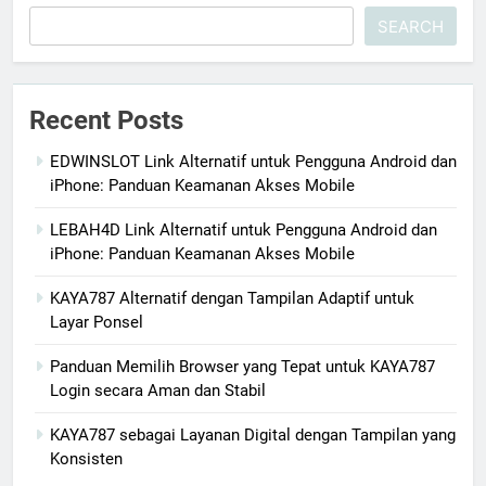
SEARCH
Recent Posts
EDWINSLOT Link Alternatif untuk Pengguna Android dan
iPhone: Panduan Keamanan Akses Mobile
LEBAH4D Link Alternatif untuk Pengguna Android dan
iPhone: Panduan Keamanan Akses Mobile
KAYA787 Alternatif dengan Tampilan Adaptif untuk
Layar Ponsel
Panduan Memilih Browser yang Tepat untuk KAYA787
Login secara Aman dan Stabil
KAYA787 sebagai Layanan Digital dengan Tampilan yang
Konsisten