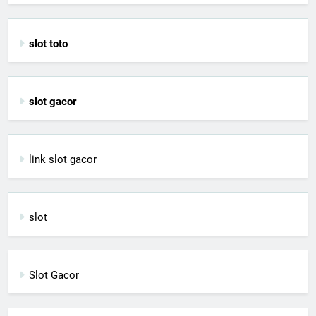
slot toto
slot gacor
link slot gacor
slot
Slot Gacor