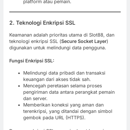
platform atau pemain.
2. Teknologi Enkripsi SSL
Keamanan adalah prioritas utama di Slot88, dan
teknologi enkripsi SSL (
Secure Socket Layer
)
digunakan untuk melindungi data pengguna.
Fungsi Enkripsi SSL:
Melindungi data pribadi dan transaksi
keuangan dari akses tidak sah.
Mencegah peretasan selama proses
pengiriman data antara perangkat pemain
dan server.
Memberikan koneksi yang aman dan
terenkripsi, yang ditandai dengan simbol
gembok pada URL (HTTPS).