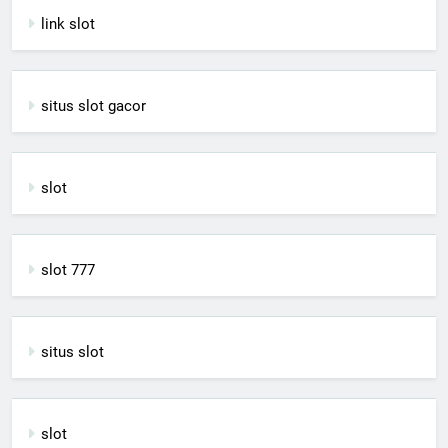
link slot
situs slot gacor
slot
slot 777
situs slot
slot