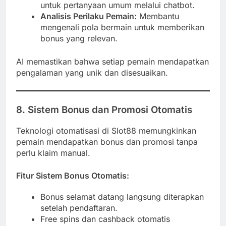
untuk pertanyaan umum melalui chatbot.
Analisis Perilaku Pemain:
Membantu
mengenali pola bermain untuk memberikan
bonus yang relevan.
AI memastikan bahwa setiap pemain mendapatkan
pengalaman yang unik dan disesuaikan.
8. Sistem Bonus dan Promosi Otomatis
Teknologi otomatisasi di Slot88 memungkinkan
pemain mendapatkan bonus dan promosi tanpa
perlu klaim manual.
Fitur Sistem Bonus Otomatis:
Bonus selamat datang langsung diterapkan
setelah pendaftaran.
Free spins dan cashback otomatis