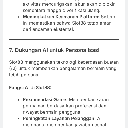
aktivitas mencurigakan, akun akan diblokir
sementara hingga diverifikasi ulang.
Meningkatkan Keamanan Platform:
Sistem
ini memastikan bahwa Slot88 tetap aman
dari ancaman eksternal.
7. Dukungan AI untuk Personalisasi
Slot88 menggunakan teknologi kecerdasan buatan
(AI) untuk memberikan pengalaman bermain yang
lebih personal.
Fungsi AI di Slot88:
Rekomendasi Game:
Memberikan saran
permainan berdasarkan preferensi dan
riwayat bermain pengguna.
Peningkatan Layanan Pelanggan:
AI
membantu memberikan jawaban cepat