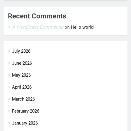
Recent Comments
A WordPress Commenter
on
Hello world!
July 2026
June 2026
May 2026
April 2026
March 2026
February 2026
January 2026