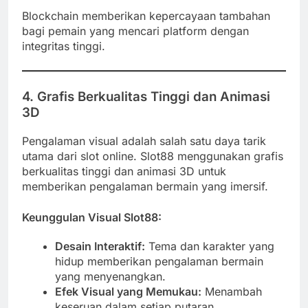
Blockchain memberikan kepercayaan tambahan
bagi pemain yang mencari platform dengan
integritas tinggi.
4. Grafis Berkualitas Tinggi dan Animasi
3D
Pengalaman visual adalah salah satu daya tarik
utama dari slot online. Slot88 menggunakan grafis
berkualitas tinggi dan animasi 3D untuk
memberikan pengalaman bermain yang imersif.
Keunggulan Visual Slot88:
Desain Interaktif:
Tema dan karakter yang
hidup memberikan pengalaman bermain
yang menyenangkan.
Efek Visual yang Memukau:
Menambah
keseruan dalam setiap putaran.