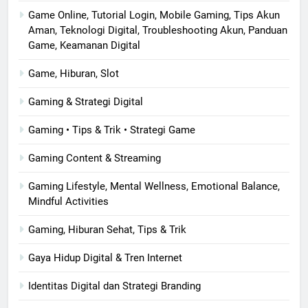
Game Online, Tutorial Login, Mobile Gaming, Tips Akun
Aman, Teknologi Digital, Troubleshooting Akun, Panduan
Game, Keamanan Digital
Game, Hiburan, Slot
Gaming & Strategi Digital
Gaming • Tips & Trik • Strategi Game
Gaming Content & Streaming
Gaming Lifestyle, Mental Wellness, Emotional Balance,
Mindful Activities
Gaming, Hiburan Sehat, Tips & Trik
Gaya Hidup Digital & Tren Internet
Identitas Digital dan Strategi Branding