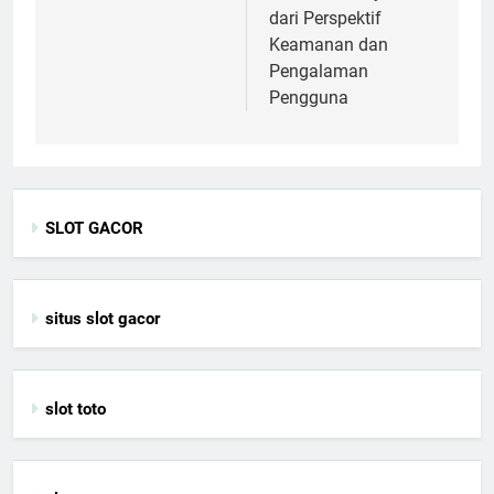
dari Perspektif
Keamanan dan
Pengalaman
Pengguna
SLOT GACOR
situs slot gacor
slot toto