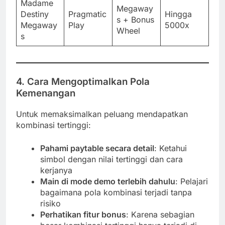
Madame
Megaway
Destiny
Pragmatic
Hingga
s + Bonus
Megaway
Play
5000x
Wheel
s
4. Cara Mengoptimalkan Pola
Kemenangan
Untuk memaksimalkan peluang mendapatkan
kombinasi tertinggi:
Pahami paytable secara detail
: Ketahui
simbol dengan nilai tertinggi dan cara
kerjanya
Main di mode demo terlebih dahulu
: Pelajari
bagaimana pola kombinasi terjadi tanpa
risiko
Perhatikan fitur bonus
: Karena sebagian