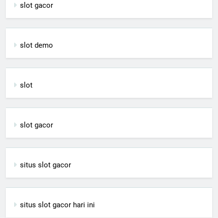
slot gacor
slot demo
slot
slot gacor
situs slot gacor
situs slot gacor hari ini