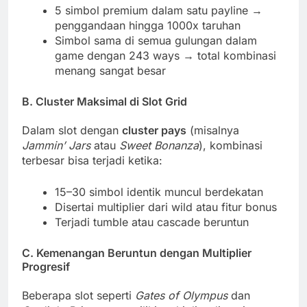
5 simbol premium dalam satu payline →
penggandaan hingga 1000x taruhan
Simbol sama di semua gulungan dalam
game dengan 243 ways → total kombinasi
menang sangat besar
B.
Cluster Maksimal di Slot Grid
Dalam slot dengan
cluster pays
(misalnya
Jammin’ Jars
atau
Sweet Bonanza
), kombinasi
terbesar bisa terjadi ketika:
15–30 simbol identik muncul berdekatan
Disertai multiplier dari wild atau fitur bonus
Terjadi tumble atau cascade beruntun
C.
Kemenangan Beruntun dengan Multiplier
Progresif
Beberapa slot seperti
Gates of Olympus
dan