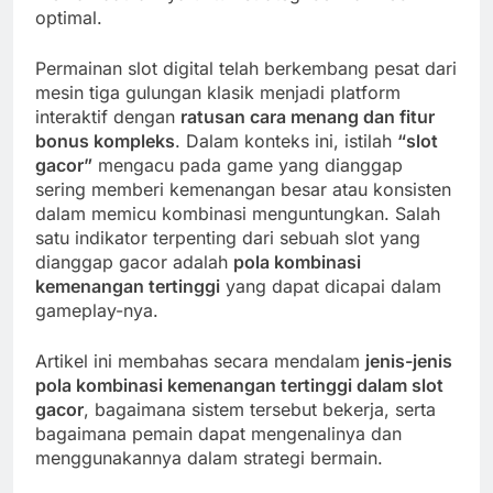
optimal.
Permainan slot digital telah berkembang pesat dari
mesin tiga gulungan klasik menjadi platform
interaktif dengan
ratusan cara menang dan fitur
bonus kompleks
. Dalam konteks ini, istilah
“slot
gacor”
mengacu pada game yang dianggap
sering memberi kemenangan besar atau konsisten
dalam memicu kombinasi menguntungkan. Salah
satu indikator terpenting dari sebuah slot yang
dianggap gacor adalah
pola kombinasi
kemenangan tertinggi
yang dapat dicapai dalam
gameplay-nya.
Artikel ini membahas secara mendalam
jenis-jenis
pola kombinasi kemenangan tertinggi dalam slot
gacor
, bagaimana sistem tersebut bekerja, serta
bagaimana pemain dapat mengenalinya dan
menggunakannya dalam strategi bermain.