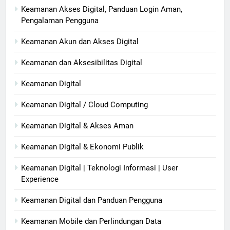
Keamanan Akses Digital, Panduan Login Aman,
Pengalaman Pengguna
Keamanan Akun dan Akses Digital
Keamanan dan Aksesibilitas Digital
Keamanan Digital
Keamanan Digital / Cloud Computing
Keamanan Digital & Akses Aman
Keamanan Digital & Ekonomi Publik
Keamanan Digital | Teknologi Informasi | User
Experience
Keamanan Digital dan Panduan Pengguna
Keamanan Mobile dan Perlindungan Data