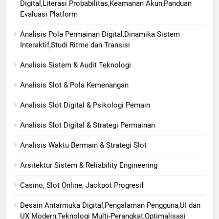
Digital,Literasi Probabilitas,Keamanan Akun,Panduan
Evaluasi Platform
Analisis Pola Permainan Digital,Dinamika Sistem
Interaktif,Studi Ritme dan Transisi
Analisis Sistem & Audit Teknologi
Analisis Slot & Pola Kemenangan
Analisis Slot Digital & Psikologi Pemain
Analisis Slot Digital & Strategi Permainan
Analisis Waktu Bermain & Strategi Slot
Arsitektur Sistem & Reliability Engineering
Casino, Slot Online, Jackpot Progresif
Desain Antarmuka Digital,Pengalaman Pengguna,UI dan
UX Modern,Teknologi Multi-Perangkat,Optimalisasi