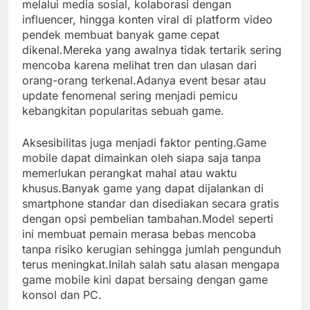
melalui media sosial, kolaborasi dengan
influencer, hingga konten viral di platform video
pendek membuat banyak game cepat
dikenal.Mereka yang awalnya tidak tertarik sering
mencoba karena melihat tren dan ulasan dari
orang-orang terkenal.Adanya event besar atau
update fenomenal sering menjadi pemicu
kebangkitan popularitas sebuah game.
Aksesibilitas juga menjadi faktor penting.Game
mobile dapat dimainkan oleh siapa saja tanpa
memerlukan perangkat mahal atau waktu
khusus.Banyak game yang dapat dijalankan di
smartphone standar dan disediakan secara gratis
dengan opsi pembelian tambahan.Model seperti
ini membuat pemain merasa bebas mencoba
tanpa risiko kerugian sehingga jumlah pengunduh
terus meningkat.Inilah salah satu alasan mengapa
game mobile kini dapat bersaing dengan game
konsol dan PC.