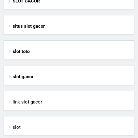
SLOT GACOR
situs slot gacor
slot toto
slot gacor
link slot gacor
slot