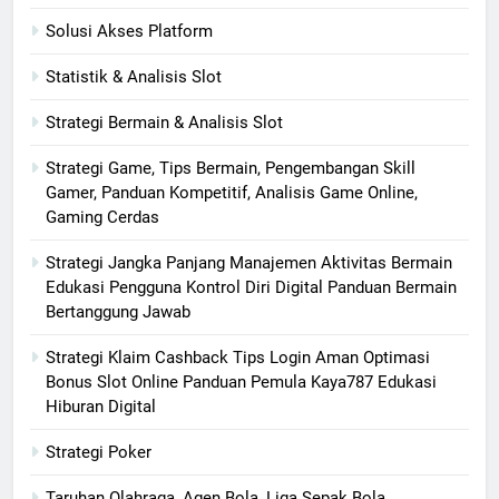
Solusi Akses Platform
Statistik & Analisis Slot
Strategi Bermain & Analisis Slot
Strategi Game, Tips Bermain, Pengembangan Skill
Gamer, Panduan Kompetitif, Analisis Game Online,
Gaming Cerdas
Strategi Jangka Panjang Manajemen Aktivitas Bermain
Edukasi Pengguna Kontrol Diri Digital Panduan Bermain
Bertanggung Jawab
Strategi Klaim Cashback Tips Login Aman Optimasi
Bonus Slot Online Panduan Pemula Kaya787 Edukasi
Hiburan Digital
Strategi Poker
Taruhan Olahraga, Agen Bola, Liga Sepak Bola