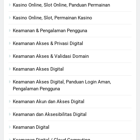
Kasino Online, Slot Online, Panduan Permainan
Kasino Online, Slot, Permainan Kasino
Keamanan & Pengalaman Pengguna
Keamanan Akses & Privasi Digital
Keamanan Akses & Validasi Domain
Keamanan Akses Digital
Keamanan Akses Digital, Panduan Login Aman,
Pengalaman Pengguna
Keamanan Akun dan Akses Digital
Keamanan dan Aksesibilitas Digital
Keamanan Digital