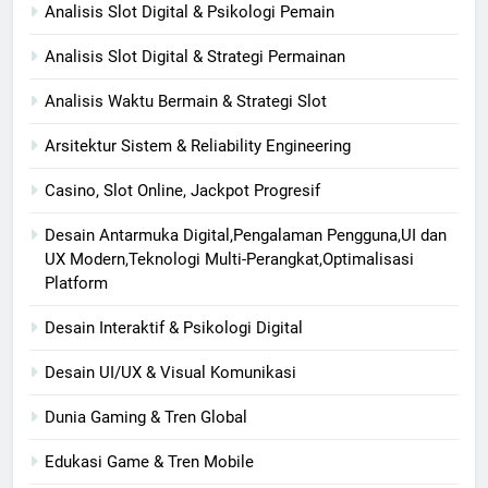
Analisis Slot Digital & Psikologi Pemain
Analisis Slot Digital & Strategi Permainan
Analisis Waktu Bermain & Strategi Slot
Arsitektur Sistem & Reliability Engineering
Casino, Slot Online, Jackpot Progresif
Desain Antarmuka Digital,Pengalaman Pengguna,UI dan
UX Modern,Teknologi Multi-Perangkat,Optimalisasi
Platform
Desain Interaktif & Psikologi Digital
Desain UI/UX & Visual Komunikasi
Dunia Gaming & Tren Global
Edukasi Game & Tren Mobile