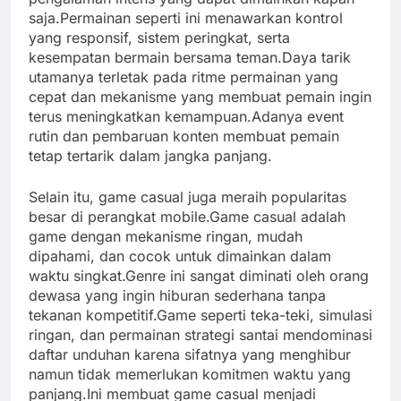
saja.Permainan seperti ini menawarkan kontrol
yang responsif, sistem peringkat, serta
kesempatan bermain bersama teman.Daya tarik
utamanya terletak pada ritme permainan yang
cepat dan mekanisme yang membuat pemain ingin
terus meningkatkan kemampuan.Adanya event
rutin dan pembaruan konten membuat pemain
tetap tertarik dalam jangka panjang.
Selain itu, game casual juga meraih popularitas
besar di perangkat mobile.Game casual adalah
game dengan mekanisme ringan, mudah
dipahami, dan cocok untuk dimainkan dalam
waktu singkat.Genre ini sangat diminati oleh orang
dewasa yang ingin hiburan sederhana tanpa
tekanan kompetitif.Game seperti teka-teki, simulasi
ringan, dan permainan strategi santai mendominasi
daftar unduhan karena sifatnya yang menghibur
namun tidak memerlukan komitmen waktu yang
panjang.Ini membuat game casual menjadi