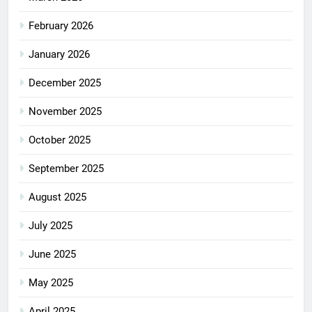
February 2026
January 2026
December 2025
November 2025
October 2025
September 2025
August 2025
July 2025
June 2025
May 2025
April 2025