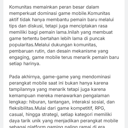
Komunitas memainkan peran besar dalam
memperkuat dominasi game mobile.Komunitas
aktif tidak hanya membantu pemain baru melalui
tips dan diskusi, tetapi juga menciptakan rasa
memiliki bagi pemain lama.Inilah yang membuat
game tertentu bertahan lebih lama di puncak
popularitas.Melalui dukungan komunitas,
pembaruan rutin, dan desain mekanisme yang
engaging, game mobile terus menarik pemain baru
setiap harinya.
Pada akhirnya, game-game yang mendominasi
perangkat mobile saat ini bukan hanya karena
tampilannya yang menarik tetapi juga karena
kemampuan mereka menawarkan pengalaman
lengkap: hiburan, tantangan, interaksi sosial, dan
fleksibilitas.Mulai dari game kompetitif, RPG,
casual, hingga strategi, setiap kategori memiliki
daya tarik unik yang menjadikan perangkat mobile
sebagai platform gaming paling ramai di era