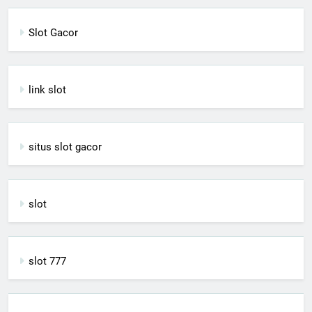
Slot Gacor
link slot
situs slot gacor
slot
slot 777