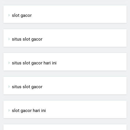
slot gacor
situs slot gacor
situs slot gacor hari ini
situs slot gacor
slot gacor hari ini