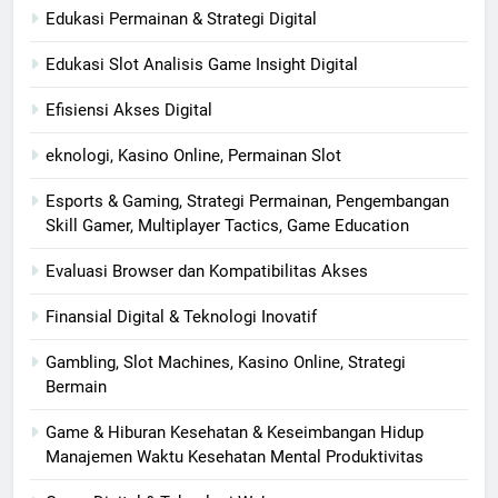
Edukasi Permainan & Strategi Digital
Edukasi Slot Analisis Game Insight Digital
Efisiensi Akses Digital
eknologi, Kasino Online, Permainan Slot
Esports & Gaming, Strategi Permainan, Pengembangan
Skill Gamer, Multiplayer Tactics, Game Education
Evaluasi Browser dan Kompatibilitas Akses
Finansial Digital & Teknologi Inovatif
Gambling, Slot Machines, Kasino Online, Strategi
Bermain
Game & Hiburan Kesehatan & Keseimbangan Hidup
Manajemen Waktu Kesehatan Mental Produktivitas