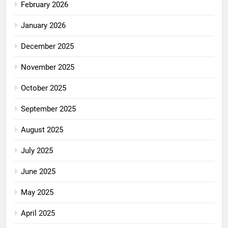
February 2026
January 2026
December 2025
November 2025
October 2025
September 2025
August 2025
July 2025
June 2025
May 2025
April 2025