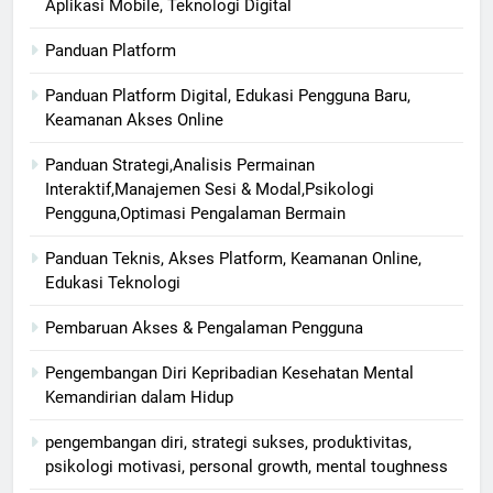
Aplikasi Mobile, Teknologi Digital
Panduan Platform
Panduan Platform Digital, Edukasi Pengguna Baru,
Keamanan Akses Online
Panduan Strategi,Analisis Permainan
Interaktif,Manajemen Sesi & Modal,Psikologi
Pengguna,Optimasi Pengalaman Bermain
Panduan Teknis, Akses Platform, Keamanan Online,
Edukasi Teknologi
Pembaruan Akses & Pengalaman Pengguna
Pengembangan Diri Kepribadian Kesehatan Mental
Kemandirian dalam Hidup
pengembangan diri, strategi sukses, produktivitas,
psikologi motivasi, personal growth, mental toughness