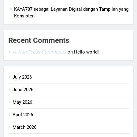
KAYA787 sebagai Layanan Digital dengan Tampilan yang
Konsisten
Recent Comments
A WordPress Commenter
on
Hello world!
July 2026
June 2026
May 2026
April 2026
March 2026