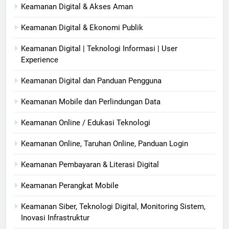
Keamanan Digital & Akses Aman
Keamanan Digital & Ekonomi Publik
Keamanan Digital | Teknologi Informasi | User
Experience
Keamanan Digital dan Panduan Pengguna
Keamanan Mobile dan Perlindungan Data
Keamanan Online / Edukasi Teknologi
Keamanan Online, Taruhan Online, Panduan Login
Keamanan Pembayaran & Literasi Digital
Keamanan Perangkat Mobile
Keamanan Siber, Teknologi Digital, Monitoring Sistem,
Inovasi Infrastruktur