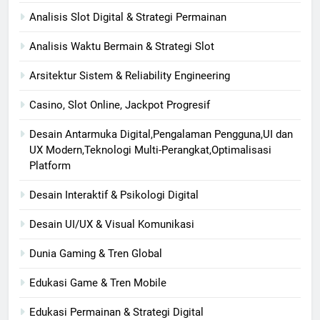
Analisis Slot Digital & Strategi Permainan
Analisis Waktu Bermain & Strategi Slot
Arsitektur Sistem & Reliability Engineering
Casino, Slot Online, Jackpot Progresif
Desain Antarmuka Digital,Pengalaman Pengguna,UI dan
UX Modern,Teknologi Multi-Perangkat,Optimalisasi
Platform
Desain Interaktif & Psikologi Digital
Desain UI/UX & Visual Komunikasi
Dunia Gaming & Tren Global
Edukasi Game & Tren Mobile
Edukasi Permainan & Strategi Digital