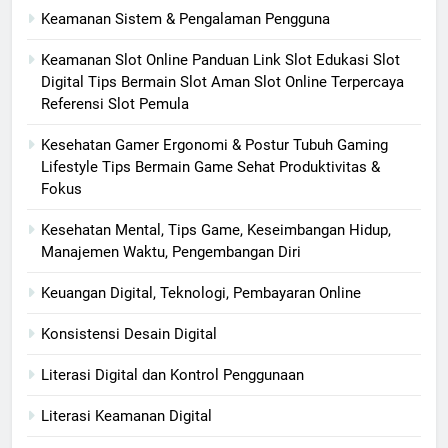
Keamanan Sistem & Pengalaman Pengguna
Keamanan Slot Online Panduan Link Slot Edukasi Slot
Digital Tips Bermain Slot Aman Slot Online Terpercaya
Referensi Slot Pemula
Kesehatan Gamer Ergonomi & Postur Tubuh Gaming
Lifestyle Tips Bermain Game Sehat Produktivitas &
Fokus
Kesehatan Mental, Tips Game, Keseimbangan Hidup,
Manajemen Waktu, Pengembangan Diri
Keuangan Digital, Teknologi, Pembayaran Online
Konsistensi Desain Digital
Literasi Digital dan Kontrol Penggunaan
Literasi Keamanan Digital