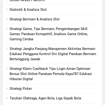
Solusi Akses Platform
Statistik & Analisis Slot
Strategi Bermain & Analisis Slot
Strategi Game, Tips Bermain, Pengembangan Skill
Gamer, Panduan Kompetitif, Analisis Game Online,
Gaming Cerdas
Strategi Jangka Panjang Manajemen Aktivitas Bermain
Edukasi Pengguna Kontrol Diri Digital Panduan Bermain
Bertanggung Jawab
Strategi Klaim Cashback Tips Login Aman Optimasi
Bonus Slot Online Panduan Pemula Kaya787 Edukasi
Hiburan Digital
Strategi Poker
Taruhan Olahraga, Agen Bola, Liga Sepak Bola