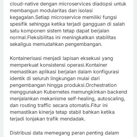
cloud-native dengan microservices diadopsi untuk
membangun modularitas dan isolasi
kegagalan.Setiap microservice memiliki fungsi
spesifik sehingga ketika terjadi gangguan di salah
satu komponen sistem tetap dapat berjalan
normal.Fleksibilitas ini meningkatkan stabilitas
sekaligus memudahkan pengembangan.
Kontainerisasi menjadi lapisan eksekusi yang
memperkuat konsistensi operasi.Kontainer
memastikan aplikasi berjalan dalam konfigurasi
identik di seluruh lingkungan mulai dari
pengembangan hingga produksi.Orchestration
menggunakan Kubernetes memungkinkan backend
menjalankan mekanisme self-healing, autoscaling,
dan routing traffic secara otomatis.Fitur ini
memastikan kinerja tetap stabil bahkan ketika
terjadi lonjakan trafik mendadak.
Distribusi data memegang peran penting dalam