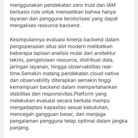
menggunakan pendekatan zero trust dan IAM
berbasis role untuk memastikan bahwa hanya
layanan dan pengguna terotorisasi yang dapat
mengakses resource backend.
Kesimpulannya evaluasi kinerja backend dalam
pengoperasian situs slot modern melibatkan
beberapa lapisan analisis mulai dari arsitektur
teknis, pengelolaan resource, distribusi data,
jaringan layanan, hingga observabilitas real-
time.Semakin matang pendekatan cloud-native
dan observability diterapkan semakin tinggi
kemampuan backend dalam mempertahankan
stabilitas dan responsivitas.Platform yang
melakukan evaluasi secara berkala mampu
mengadaptasi kapasitas sesuai kebutuhan,
mencegah gangguan besar, dan menjaga
pengalaman pengguna tetap optimal dalam jangka
panjang.