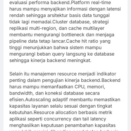
evaluasi performa backend.Platform real-time
harus mampu menyajikan informasi dengan latensi
rendah sehingga arsitektur basis data tunggal
tidak lagi memadai.Cluster database, strategi
replikasi multi-region, dan cache multilayer
membantu mengurangi bottleneck dan menjaga
pipeline data tetap lancar.Cache hit ratio yang
tinggi menunjukkan bahwa sistem mampu
mengurangi beban query langsung ke database
sehingga kinerja backend meningkat.
Selain itu manajemen resource menjadi indikator
penting dalam pengujian kinerja backend.Backend
harus mampu memanfaatkan CPU, memori,
bandwidth, dan koneksi database secara
efisien.Autoscaling adaptif membantu memastikan
kapasitas layanan selalu sesuai dengan tingkat
kebutuhan.Resource allocation berbasis metrik
aplikasi seperti concurrency dan tail latency
menghasilkan keputusan penambahan kapasitas