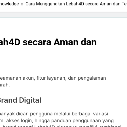
Knowledge
Cara Menggunakan Lebah4D secara Aman dan Te
ah4D secara Aman dan
amanan akun, fitur layanan, dan pengalaman
arah.
and Digital
nyak dicari pengguna melalui berbagai variasi
um, akses login, hingga panduan penggunaan yang