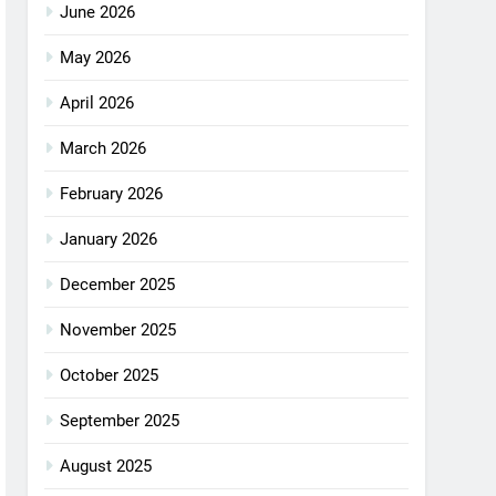
June 2026
May 2026
April 2026
March 2026
February 2026
January 2026
December 2025
November 2025
October 2025
September 2025
August 2025