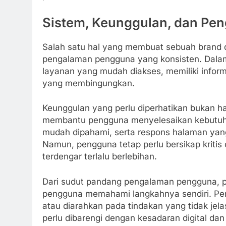
Sistem, Keunggulan, dan Pe
Salah satu hal yang membuat sebuah brand di
pengalaman pengguna yang konsisten. Dala
layanan yang mudah diakses, memiliki inform
yang membingungkan.
Keunggulan yang perlu diperhatikan bukan ha
membantu pengguna menyelesaikan kebutuhan
mudah dipahami, serta respons halaman yan
Namun, pengguna tetap perlu bersikap kritis
terdengar terlalu berlebihan.
Dari sudut pandang pengalaman pengguna, p
pengguna memahami langkahnya sendiri. Pen
atau diarahkan pada tindakan yang tidak je
perlu dibarengi dengan kesadaran digital da