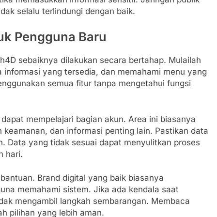
tidak selalu terlindungi dengan baik.
uk Pengguna Baru
4D sebaiknya dilakukan secara bertahap. Mulailah
 informasi yang tersedia, dan memahami menu yang
enggunakan semua fitur tanpa mengetahui fungsi
apat mempelajari bagian akun. Area ini biasanya
keamanan, dan informasi penting lain. Pastikan data
. Data yang tidak sesuai dapat menyulitkan proses
 hari.
 bantuan. Brand digital yang baik biasanya
na memahami sistem. Jika ada kendala saat
idak mengambil langkah sembarangan. Membaca
h pilihan yang lebih aman.