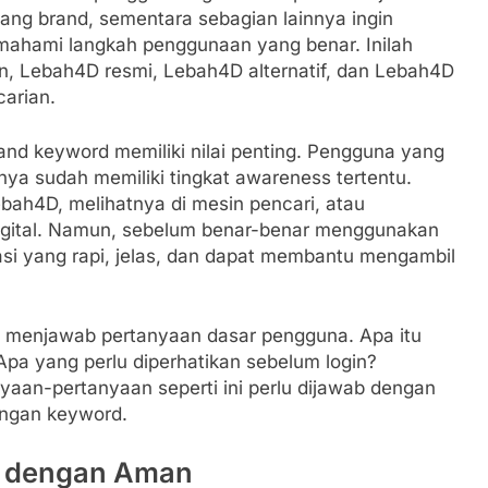
ang brand, sementara sebagian lainnya ingin
mahami langkah penggunaan yang benar. Inilah
in, Lebah4D resmi, Lebah4D alternatif, dan Lebah4D
carian.
rand keyword memiliki nilai penting. Pengguna yang
ya sudah memiliki tingkat awareness tertentu.
h4D, melihatnya di mesin pencari, atau
igital. Namun, sebelum benar-benar menggunakan
si yang rapi, jelas, dan dapat membantu mengambil
s menjawab pertanyaan dasar pengguna. Apa itu
 yang perlu diperhatikan sebelum login?
an-pertanyaan seperti ini perlu dijawab dengan
angan keyword.
 dengan Aman