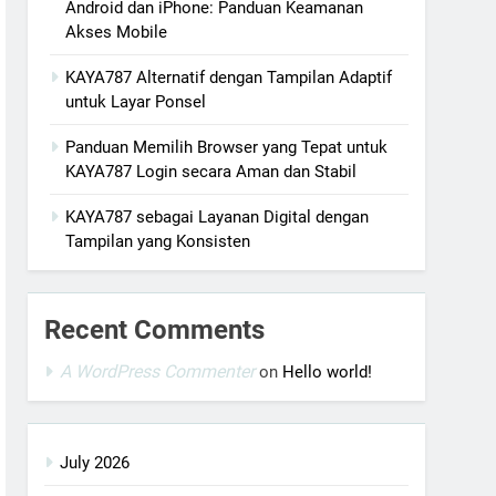
Android dan iPhone: Panduan Keamanan
Akses Mobile
KAYA787 Alternatif dengan Tampilan Adaptif
untuk Layar Ponsel
Panduan Memilih Browser yang Tepat untuk
KAYA787 Login secara Aman dan Stabil
KAYA787 sebagai Layanan Digital dengan
Tampilan yang Konsisten
Recent Comments
A WordPress Commenter
on
Hello world!
July 2026