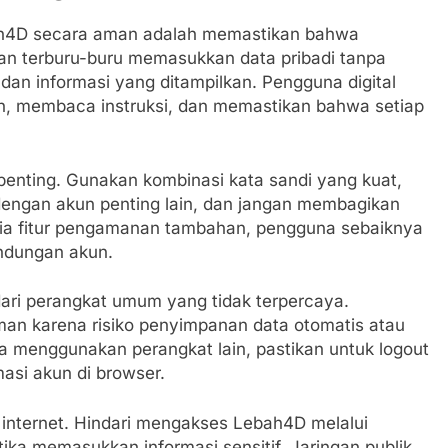
h4D secara aman adalah memastikan bahwa
n terburu-buru memasukkan data pribadi tanpa
dan informasi yang ditampilkan. Pengguna digital
an, membaca instruksi, dan memastikan bahwa setiap
enting. Gunakan kombinasi kata sandi yang kuat,
engan akun penting lain, dan jangan membagikan
edia fitur pengamanan tambahan, pengguna sebaiknya
ndungan akun.
 dari perangkat umum yang tidak terpercaya.
man karena risiko penyimpanan data otomatis atau
sa menggunakan perangkat lain, pastikan untuk logout
asi akun di browser.
internet. Hindari mengakses Lebah4D melalui
tika memasukkan informasi sensitif. Jaringan publik