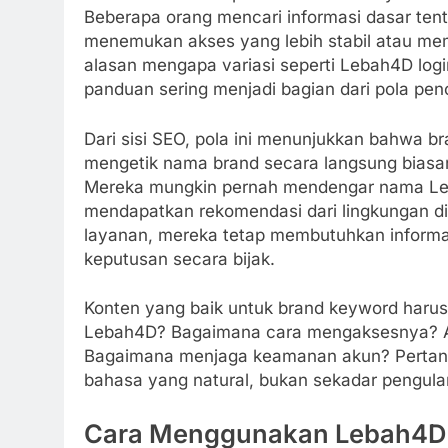
Beberapa orang mencari informasi dasar tent
menemukan akses yang lebih stabil atau me
alasan mengapa variasi seperti Lebah4D log
panduan sering menjadi bagian dari pola pen
Dari sisi SEO, pola ini menunjukkan bahwa b
mengetik nama brand secara langsung biasan
Mereka mungkin pernah mendengar nama Leba
mendapatkan rekomendasi dari lingkungan d
layanan, mereka tetap membutuhkan informa
keputusan secara bijak.
Konten yang baik untuk brand keyword haru
Lebah4D? Bagaimana cara mengaksesnya? Apa
Bagaimana menjaga keamanan akun? Pertanya
bahasa yang natural, bukan sekadar pengul
Cara Menggunakan Lebah4D