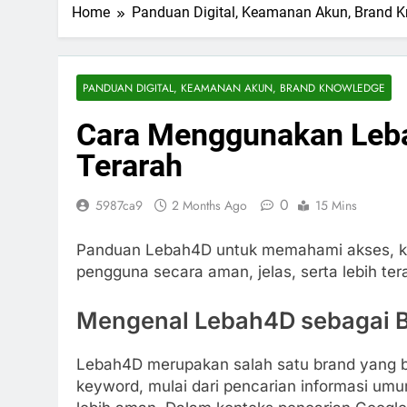
Home
Panduan Digital, Keamanan Akun, Brand 
PANDUAN DIGITAL, KEAMANAN AKUN, BRAND KNOWLEDGE
Cara Menggunakan Leb
Terarah
0
5987ca9
2 Months Ago
15 Mins
Panduan Lebah4D untuk memahami akses, ke
pengguna secara aman, jelas, serta lebih ter
Mengenal Lebah4D sebagai Br
Lebah4D merupakan salah satu brand yang ba
keyword, mulai dari pencarian informasi um