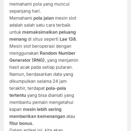
memahami pola yang muncul
sepanjang hari.
Memahami
pola jalan
mesin slot
adalah salah satu cara terbaik
untuk
memaksimalkan peluang
menang
di situs seperti
Lae 138
.
Mesin slot beroperasi dengan
menggunakan
Random Number
Generator (RNG)
, yang menjamin
hasil acak pada setiap putaran.
Namun, berdasarkan data yang
dikumpulkan selama 24 jam
terakhir, terdapat
pola-pola
tertentu
yang bisa diamati yang
membantu pemain mengetahui
kapan
mesin lebih sering
memberikan kemenangan
atau
fitur bonus
.
Dalam artikel ini, kita akan