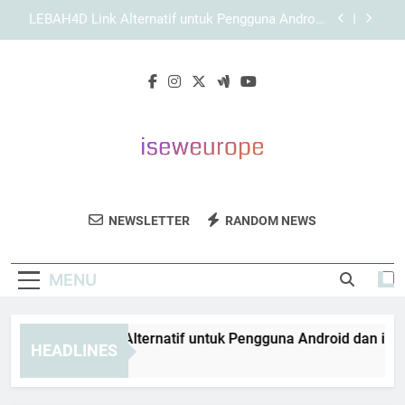
Skip
KAYA787 Alternatif dengan Tampilan Adaptif
to
untuk Layar Ponsel
content
Panduan Memilih Browser yang Tepat untuk
KAYA787 Login secara Aman dan Stabil
EDWINSLOT Link Alternatif untuk Pengguna
Android dan iPhone: Panduan Keamanan Akses
Mobile
LEBAH4D Link Alternatif untuk Pengguna Android
dan iPhone: Panduan Keamanan Akses Mobile
KAYA787 Alternatif dengan Tampilan Adaptif
untuk Layar Ponsel
ISEW Europe
Dapatkan Layanan Teknik Dan Kejuruan
Panduan Memilih Browser yang Tepat untuk
NEWSLETTER
RANDOM NEWS
KAYA787 Login secara Aman dan Stabil
Dari ISEW Europe Untuk Kebutuhan Industri
Anda.
MENU
DWINSLOT Link Alternatif untuk Pengguna Android dan iPho
HEADLINES
 Weeks Ago