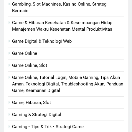
Gambling, Slot Machines, Kasino Online, Strategi
Bermain
Game & Hiburan Kesehatan & Keseimbangan Hidup
Manajemen Waktu Kesehatan Mental Produktivitas
Game Digital & Teknologi Web
Game Online
Game Online, Slot
Game Online, Tutorial Login, Mobile Gaming, Tips Akun
Aman, Teknologi Digital, Troubleshooting Akun, Panduan
Game, Keamanan Digital
Game, Hiburan, Slot
Gaming & Strategi Digital
Gaming • Tips & Trik • Strategi Game