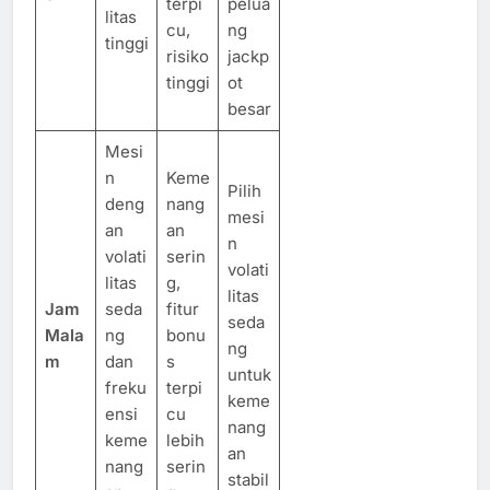
terpi
pelua
litas
cu,
ng
tinggi
risiko
jackp
tinggi
ot
besar
Mesi
n
Keme
Pilih
deng
nang
mesi
an
an
n
volati
serin
volati
litas
g,
litas
Jam
seda
fitur
seda
Mala
ng
bonu
ng
m
dan
s
untuk
freku
terpi
keme
ensi
cu
nang
keme
lebih
an
nang
serin
stabil