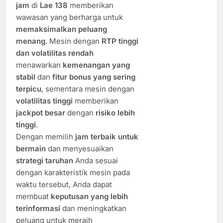
jam
di
Lae 138
memberikan
wawasan yang berharga untuk
memaksimalkan peluang
menang
. Mesin dengan
RTP tinggi
dan volatilitas rendah
menawarkan
kemenangan yang
stabil
dan
fitur bonus yang sering
terpicu
, sementara mesin dengan
volatilitas tinggi
memberikan
jackpot besar
dengan
risiko lebih
tinggi
.
Dengan memilih
jam terbaik untuk
bermain
dan menyesuaikan
strategi taruhan
Anda sesuai
dengan karakteristik mesin pada
waktu tersebut, Anda dapat
membuat
keputusan yang lebih
terinformasi
dan meningkatkan
peluang untuk meraih