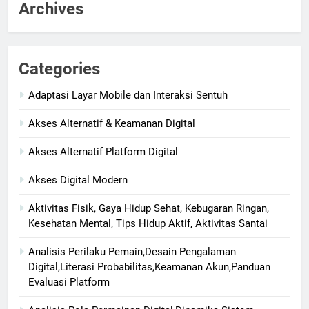
Archives
Categories
Adaptasi Layar Mobile dan Interaksi Sentuh
Akses Alternatif & Keamanan Digital
Akses Alternatif Platform Digital
Akses Digital Modern
Aktivitas Fisik, Gaya Hidup Sehat, Kebugaran Ringan,
Kesehatan Mental, Tips Hidup Aktif, Aktivitas Santai
Analisis Perilaku Pemain,Desain Pengalaman
Digital,Literasi Probabilitas,Keamanan Akun,Panduan
Evaluasi Platform