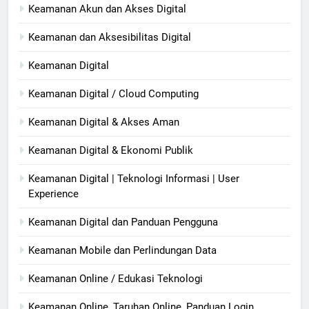
Keamanan Akun dan Akses Digital
Keamanan dan Aksesibilitas Digital
Keamanan Digital
Keamanan Digital / Cloud Computing
Keamanan Digital & Akses Aman
Keamanan Digital & Ekonomi Publik
Keamanan Digital | Teknologi Informasi | User
Experience
Keamanan Digital dan Panduan Pengguna
Keamanan Mobile dan Perlindungan Data
Keamanan Online / Edukasi Teknologi
Keamanan Online, Taruhan Online, Panduan Login