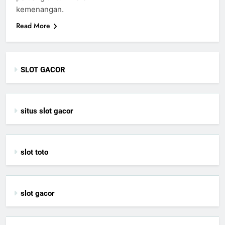
kemenangan.
Read More
SLOT GACOR
situs slot gacor
slot toto
slot gacor