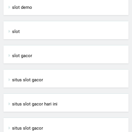
slot demo
slot
slot gacor
situs slot gacor
situs slot gacor hari ini
situs slot gacor