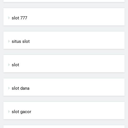
slot 777
situs slot
slot
slot dana
slot gacor