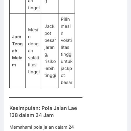
an
g
tinggi
Pilih
Jack
mesi
Mesi
pot
n
Jam
n
besar
volati
Teng
deng
jaran
litas
ah
an
g,
tinggi
Mala
volati
risiko
untuk
m
litas
lebih
jackp
tinggi
tinggi
ot
besar
Kesimpulan: Pola Jalan Lae
138 dalam 24 Jam
Memahami
pola jalan
dalam
24