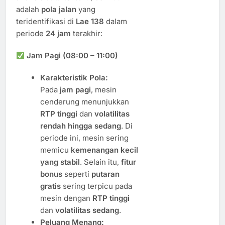
adalah
pola jalan
yang
teridentifikasi di
Lae 138
dalam
periode
24 jam
terakhir:
Jam Pagi (08:00 – 11:00)
Karakteristik Pola:
Pada
jam pagi
, mesin
cenderung menunjukkan
RTP tinggi
dan
volatilitas
rendah hingga sedang
. Di
periode ini, mesin sering
memicu
kemenangan kecil
yang stabil
. Selain itu,
fitur
bonus
seperti
putaran
gratis
sering terpicu pada
mesin dengan
RTP tinggi
dan
volatilitas sedang
.
Peluang Menang: