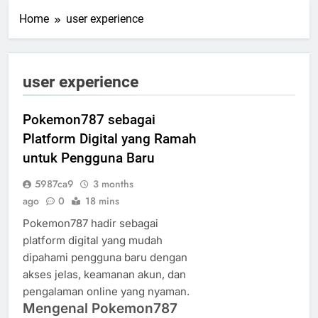
Home
user experience
user experience
Pokemon787 sebagai
Platform Digital yang Ramah
untuk Pengguna Baru
5987ca9
3 months
ago
0
18 mins
Pokemon787 hadir sebagai
platform digital yang mudah
dipahami pengguna baru dengan
akses jelas, keamanan akun, dan
pengalaman online yang nyaman.
Mengenal Pokemon787