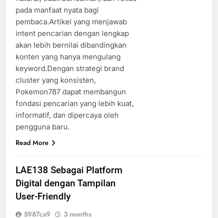
pada manfaat nyata bagi
pembaca.Artikel yang menjawab
intent pencarian dengan lengkap
akan lebih bernilai dibandingkan
konten yang hanya mengulang
keyword.Dengan strategi brand
cluster yang konsisten,
Pokemon787 dapat membangun
fondasi pencarian yang lebih kuat,
informatif, dan dipercaya oleh
pengguna baru.
Read More
LAE138 Sebagai Platform
Digital dengan Tampilan
User-Friendly
5987ca9
3 months