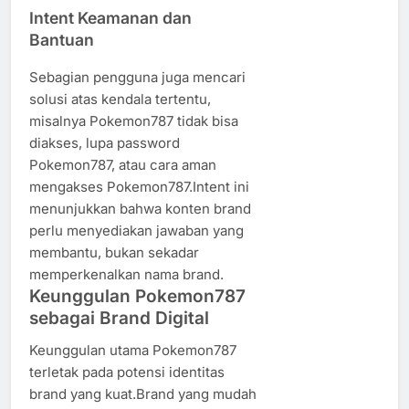
Intent Keamanan dan
Bantuan
Sebagian pengguna juga mencari
solusi atas kendala tertentu,
misalnya Pokemon787 tidak bisa
diakses, lupa password
Pokemon787, atau cara aman
mengakses Pokemon787.Intent ini
menunjukkan bahwa konten brand
perlu menyediakan jawaban yang
membantu, bukan sekadar
memperkenalkan nama brand.
Keunggulan Pokemon787
sebagai Brand Digital
Keunggulan utama Pokemon787
terletak pada potensi identitas
brand yang kuat.Brand yang mudah