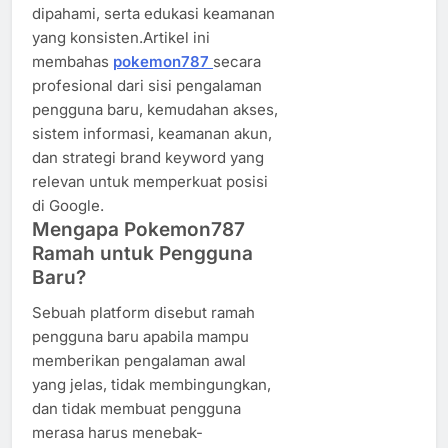
dipahami, serta edukasi keamanan
yang konsisten.Artikel ini
membahas
pokemon787
secara
profesional dari sisi pengalaman
pengguna baru, kemudahan akses,
sistem informasi, keamanan akun,
dan strategi brand keyword yang
relevan untuk memperkuat posisi
di Google.
Mengapa Pokemon787
Ramah untuk Pengguna
Baru?
Sebuah platform disebut ramah
pengguna baru apabila mampu
memberikan pengalaman awal
yang jelas, tidak membingungkan,
dan tidak membuat pengguna
merasa harus menebak-