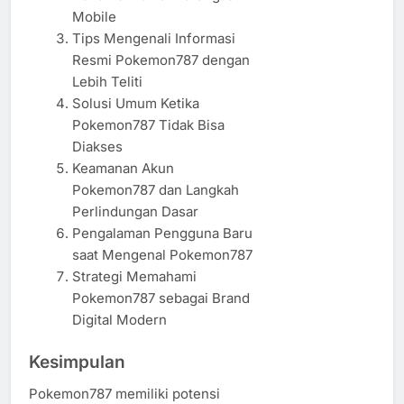
Mobile
Tips Mengenali Informasi
Resmi Pokemon787 dengan
Lebih Teliti
Solusi Umum Ketika
Pokemon787 Tidak Bisa
Diakses
Keamanan Akun
Pokemon787 dan Langkah
Perlindungan Dasar
Pengalaman Pengguna Baru
saat Mengenal Pokemon787
Strategi Memahami
Pokemon787 sebagai Brand
Digital Modern
Kesimpulan
Pokemon787 memiliki potensi