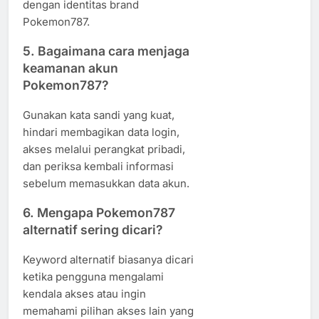
dengan identitas brand
Pokemon787.
5. Bagaimana cara menjaga
keamanan akun
Pokemon787?
Gunakan kata sandi yang kuat,
hindari membagikan data login,
akses melalui perangkat pribadi,
dan periksa kembali informasi
sebelum memasukkan data akun.
6. Mengapa Pokemon787
alternatif sering dicari?
Keyword alternatif biasanya dicari
ketika pengguna mengalami
kendala akses atau ingin
memahami pilihan akses lain yang