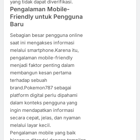
yang tidak dapat diverifikasi.
Pengalaman Mobile-
Friendly untuk Pengguna
Baru
Sebagian besar pengguna online
saat ini mengakses informasi
melalui smartphone.Karena itu,
pengalaman mobile-friendly
menjadi faktor penting dalam
membangun kesan pertama
terhadap sebuah
brand.Pokemon787 sebagai
platform digital perlu dipahami
dalam konteks pengguna yang
ingin mendapatkan informasi
secara cepat, jelas, dan nyaman
melalui layar kecil.
Pengalaman mobile yang baik