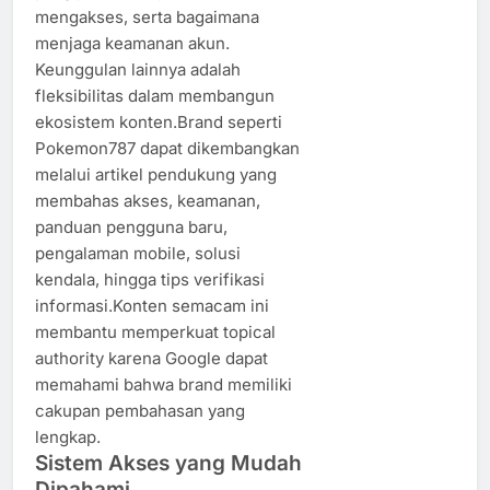
mengakses, serta bagaimana
menjaga keamanan akun.
Keunggulan lainnya adalah
fleksibilitas dalam membangun
ekosistem konten.Brand seperti
Pokemon787 dapat dikembangkan
melalui artikel pendukung yang
membahas akses, keamanan,
panduan pengguna baru,
pengalaman mobile, solusi
kendala, hingga tips verifikasi
informasi.Konten semacam ini
membantu memperkuat topical
authority karena Google dapat
memahami bahwa brand memiliki
cakupan pembahasan yang
lengkap.
Sistem Akses yang Mudah
Dipahami