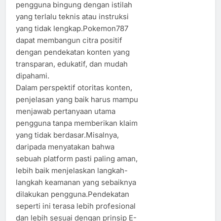
pengguna bingung dengan istilah
yang terlalu teknis atau instruksi
yang tidak lengkap.Pokemon787
dapat membangun citra positif
dengan pendekatan konten yang
transparan, edukatif, dan mudah
dipahami.
Dalam perspektif otoritas konten,
penjelasan yang baik harus mampu
menjawab pertanyaan utama
pengguna tanpa memberikan klaim
yang tidak berdasar.Misalnya,
daripada menyatakan bahwa
sebuah platform pasti paling aman,
lebih baik menjelaskan langkah-
langkah keamanan yang sebaiknya
dilakukan pengguna.Pendekatan
seperti ini terasa lebih profesional
dan lebih sesuai dengan prinsip E-