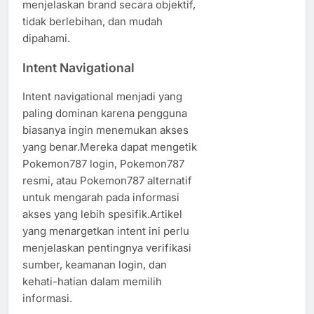
menjelaskan brand secara objektif,
tidak berlebihan, dan mudah
dipahami.
Intent Navigational
Intent navigational menjadi yang
paling dominan karena pengguna
biasanya ingin menemukan akses
yang benar.Mereka dapat mengetik
Pokemon787 login, Pokemon787
resmi, atau Pokemon787 alternatif
untuk mengarah pada informasi
akses yang lebih spesifik.Artikel
yang menargetkan intent ini perlu
menjelaskan pentingnya verifikasi
sumber, keamanan login, dan
kehati-hatian dalam memilih
informasi.