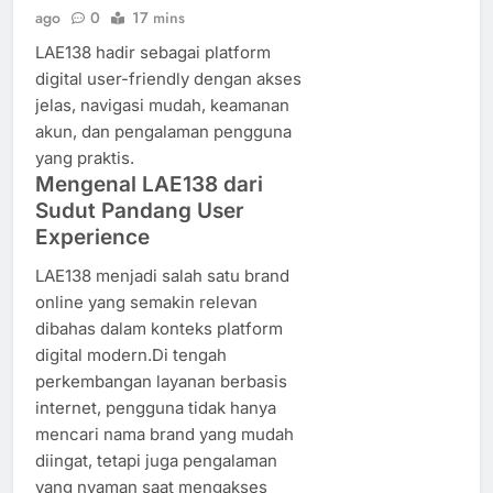
ago
0
17 mins
LAE138 hadir sebagai platform
digital user-friendly dengan akses
jelas, navigasi mudah, keamanan
akun, dan pengalaman pengguna
yang praktis.
Mengenal LAE138 dari
Sudut Pandang User
Experience
LAE138 menjadi salah satu brand
online yang semakin relevan
dibahas dalam konteks platform
digital modern.Di tengah
perkembangan layanan berbasis
internet, pengguna tidak hanya
mencari nama brand yang mudah
diingat, tetapi juga pengalaman
yang nyaman saat mengakses