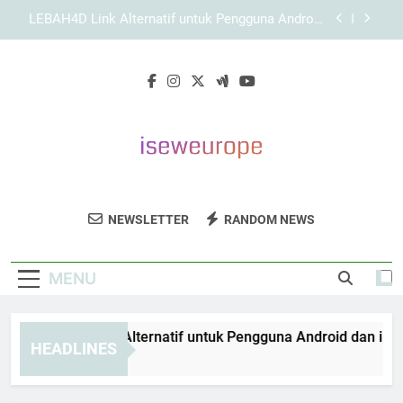
Skip
KAYA787 Alternatif dengan Tampilan Adaptif
to
untuk Layar Ponsel
content
Panduan Memilih Browser yang Tepat untuk
KAYA787 Login secara Aman dan Stabil
EDWINSLOT Link Alternatif untuk Pengguna
Android dan iPhone: Panduan Keamanan Akses
Mobile
LEBAH4D Link Alternatif untuk Pengguna Android
dan iPhone: Panduan Keamanan Akses Mobile
KAYA787 Alternatif dengan Tampilan Adaptif
untuk Layar Ponsel
ISEW Europe
Dapatkan Layanan Teknik Dan Kejuruan
Panduan Memilih Browser yang Tepat untuk
NEWSLETTER
RANDOM NEWS
KAYA787 Login secara Aman dan Stabil
Dari ISEW Europe Untuk Kebutuhan Industri
Anda.
MENU
DWINSLOT Link Alternatif untuk Pengguna Android dan iPhon
HEADLINES
 Weeks Ago