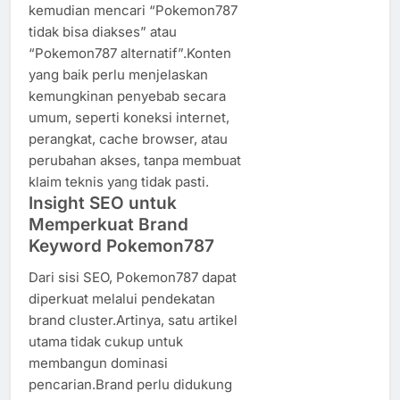
kemudian mencari “Pokemon787
tidak bisa diakses” atau
“Pokemon787 alternatif”.Konten
yang baik perlu menjelaskan
kemungkinan penyebab secara
umum, seperti koneksi internet,
perangkat, cache browser, atau
perubahan akses, tanpa membuat
klaim teknis yang tidak pasti.
Insight SEO untuk
Memperkuat Brand
Keyword Pokemon787
Dari sisi SEO, Pokemon787 dapat
diperkuat melalui pendekatan
brand cluster.Artinya, satu artikel
utama tidak cukup untuk
membangun dominasi
pencarian.Brand perlu didukung