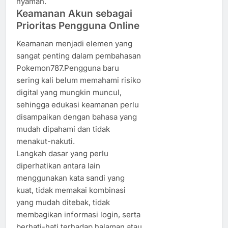
nyaman.
Keamanan Akun sebagai
Prioritas Pengguna Online
Keamanan menjadi elemen yang
sangat penting dalam pembahasan
Pokemon787.Pengguna baru
sering kali belum memahami risiko
digital yang mungkin muncul,
sehingga edukasi keamanan perlu
disampaikan dengan bahasa yang
mudah dipahami dan tidak
menakut-nakuti.
Langkah dasar yang perlu
diperhatikan antara lain
menggunakan kata sandi yang
kuat, tidak memakai kombinasi
yang mudah ditebak, tidak
membagikan informasi login, serta
berhati-hati terhadap halaman atau