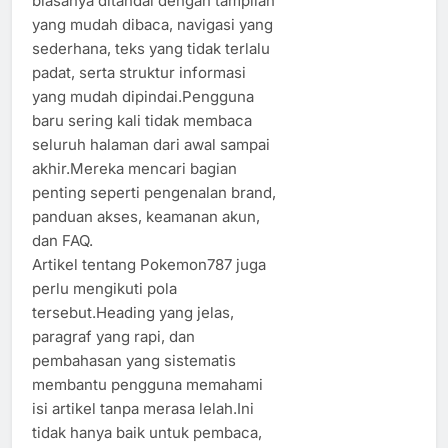
biasanya ditandai dengan tampilan
yang mudah dibaca, navigasi yang
sederhana, teks yang tidak terlalu
padat, serta struktur informasi
yang mudah dipindai.Pengguna
baru sering kali tidak membaca
seluruh halaman dari awal sampai
akhir.Mereka mencari bagian
penting seperti pengenalan brand,
panduan akses, keamanan akun,
dan FAQ.
Artikel tentang Pokemon787 juga
perlu mengikuti pola
tersebut.Heading yang jelas,
paragraf yang rapi, dan
pembahasan yang sistematis
membantu pengguna memahami
isi artikel tanpa merasa lelah.Ini
tidak hanya baik untuk pembaca,