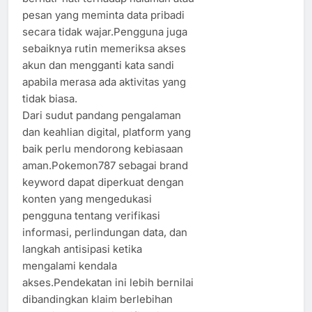
pesan yang meminta data pribadi
secara tidak wajar.Pengguna juga
sebaiknya rutin memeriksa akses
akun dan mengganti kata sandi
apabila merasa ada aktivitas yang
tidak biasa.
Dari sudut pandang pengalaman
dan keahlian digital, platform yang
baik perlu mendorong kebiasaan
aman.Pokemon787 sebagai brand
keyword dapat diperkuat dengan
konten yang mengedukasi
pengguna tentang verifikasi
informasi, perlindungan data, dan
langkah antisipasi ketika
mengalami kendala
akses.Pendekatan ini lebih bernilai
dibandingkan klaim berlebihan