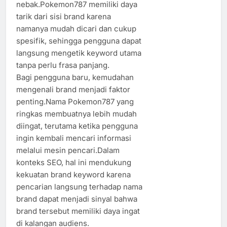
nebak.Pokemon787 memiliki daya
tarik dari sisi brand karena
namanya mudah dicari dan cukup
spesifik, sehingga pengguna dapat
langsung mengetik keyword utama
tanpa perlu frasa panjang.
Bagi pengguna baru, kemudahan
mengenali brand menjadi faktor
penting.Nama Pokemon787 yang
ringkas membuatnya lebih mudah
diingat, terutama ketika pengguna
ingin kembali mencari informasi
melalui mesin pencari.Dalam
konteks SEO, hal ini mendukung
kekuatan brand keyword karena
pencarian langsung terhadap nama
brand dapat menjadi sinyal bahwa
brand tersebut memiliki daya ingat
di kalangan audiens.