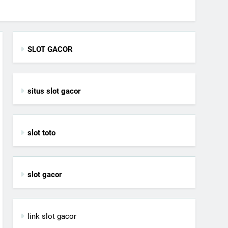
SLOT GACOR
situs slot gacor
slot toto
slot gacor
link slot gacor