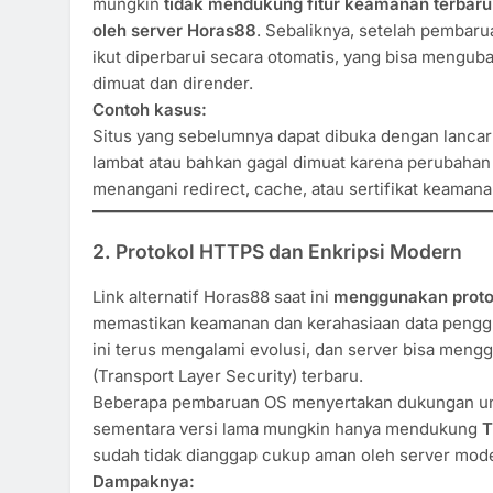
mungkin
tidak mendukung fitur keamanan terbaru
oleh server Horas88
. Sebaliknya, setelah pembaru
ikut diperbarui secara otomatis, yang bisa mengubah
dimuat dan dirender.
Contoh kasus:
Situs yang sebelumnya dapat dibuka dengan lanca
lambat atau bahkan gagal dimuat karena perubahan
menangani redirect, cache, atau sertifikat keamana
2. Protokol HTTPS dan Enkripsi Modern
Link alternatif Horas88 saat ini
menggunakan prot
memastikan keamanan dan kerahasiaan data pengg
ini terus mengalami evolusi, dan server bisa meng
(Transport Layer Security) terbaru.
Beberapa pembaruan OS menyertakan dukungan u
sementara versi lama mungkin hanya mendukung
T
sudah tidak dianggap cukup aman oleh server mod
Dampaknya: