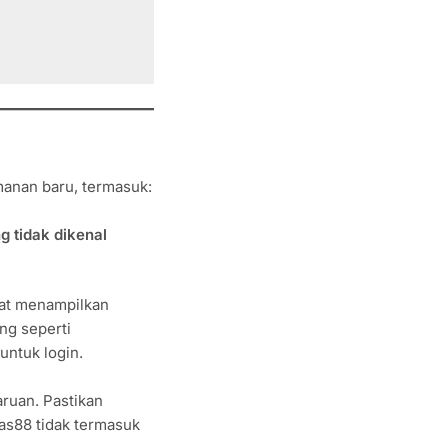
nan baru, termasuk:
g tidak dikenal
pat menampilkan
ng seperti
untuk login.
ruan. Pastikan
oras88 tidak termasuk