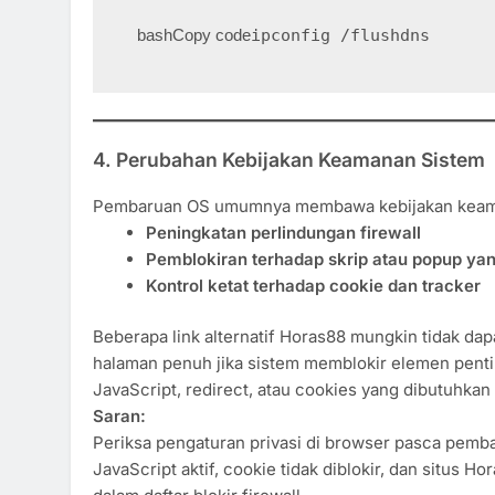
bashCopy code
4. Perubahan Kebijakan Keamanan Sistem
Pembaruan OS umumnya membawa kebijakan keama
Peningkatan perlindungan firewall
Pemblokiran terhadap skrip atau popup yan
Kontrol ketat terhadap cookie dan tracker
Beberapa link alternatif Horas88 mungkin tidak da
halaman penuh jika sistem memblokir elemen penti
JavaScript, redirect, atau cookies yang dibutuhkan 
Saran:
Periksa pengaturan privasi di browser pasca pemba
JavaScript aktif, cookie tidak diblokir, dan situs H