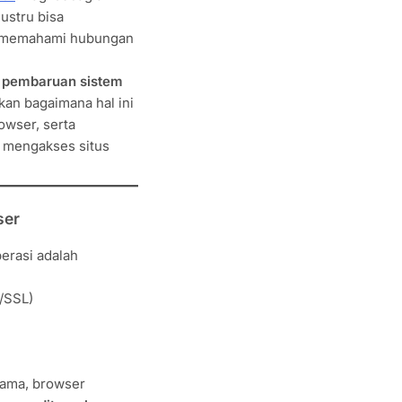
ustru bisa
k memahami hubungan
 pembaruan sistem
kan bagaimana hal ini
owser, serta
t mengakses situs
ser
erasi adalah
/SSL)
lama, browser