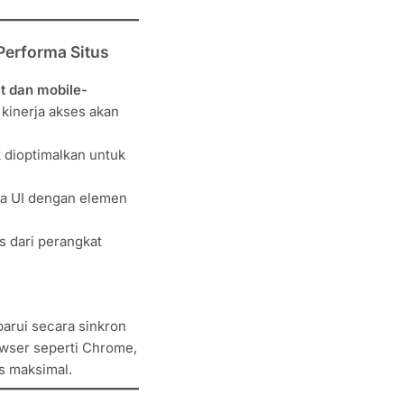
Performa Situs
t dan mobile-
 kinerja akses akan
 dioptimalkan untuk
ma UI dengan elemen
 dari perangkat
barui secara sinkron
owser seperti Chrome,
as maksimal.