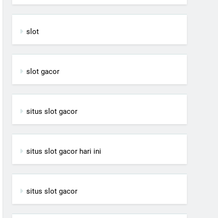
slot
slot gacor
situs slot gacor
situs slot gacor hari ini
situs slot gacor