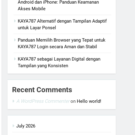
Android dan iPhone: Panduan Keamanan
Akses Mobile
KAYA787 Alternatif dengan Tampilan Adaptif
untuk Layar Ponsel
Panduan Memilih Browser yang Tepat untuk
KAYA787 Login secara Aman dan Stabil
KAYA787 sebagai Layanan Digital dengan
Tampilan yang Konsisten
Recent Comments
A WordPress Commenter
on
Hello world!
July 2026