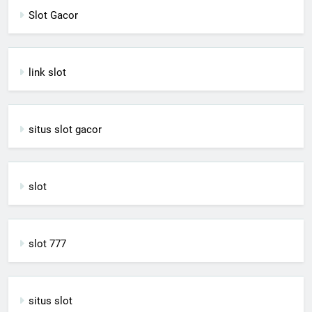
Slot Gacor
link slot
situs slot gacor
slot
slot 777
situs slot