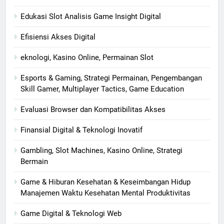
Edukasi Slot Analisis Game Insight Digital
Efisiensi Akses Digital
eknologi, Kasino Online, Permainan Slot
Esports & Gaming, Strategi Permainan, Pengembangan
Skill Gamer, Multiplayer Tactics, Game Education
Evaluasi Browser dan Kompatibilitas Akses
Finansial Digital & Teknologi Inovatif
Gambling, Slot Machines, Kasino Online, Strategi
Bermain
Game & Hiburan Kesehatan & Keseimbangan Hidup
Manajemen Waktu Kesehatan Mental Produktivitas
Game Digital & Teknologi Web