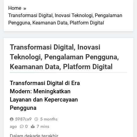
Home
Transformasi Digital, Inovasi Teknologi, Pengalaman
Pengguna, Keamanan Data, Platform Digital
Transformasi Digital, Inovasi
Teknologi, Pengalaman Pengguna,
Keamanan Data, Platform Digital
Transformasi Digital di Era
Modern: Meningkatkan
Layanan dan Kepercayaan
Pengguna
5987ca9
5 months
ago
0
7 mins
Dalam dekade terakhir,