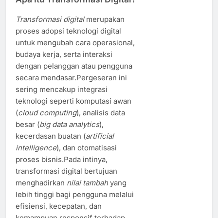
Transformasi digital
merupakan
proses adopsi teknologi digital
untuk mengubah cara operasional,
budaya kerja, serta interaksi
dengan pelanggan atau pengguna
secara mendasar.Pergeseran ini
sering mencakup integrasi
teknologi seperti komputasi awan
(
cloud computing
), analisis data
besar (
big data analytics
),
kecerdasan buatan (
artificial
intelligence
), dan otomatisasi
proses bisnis.Pada intinya,
transformasi digital bertujuan
menghadirkan
nilai tambah
yang
lebih tinggi bagi pengguna melalui
efisiensi, kecepatan, dan
kemampuan responsif terhadap