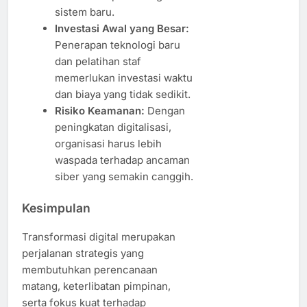
sistem baru.
Investasi Awal yang Besar:
Penerapan teknologi baru
dan pelatihan staf
memerlukan investasi waktu
dan biaya yang tidak sedikit.
Risiko Keamanan:
Dengan
peningkatan digitalisasi,
organisasi harus lebih
waspada terhadap ancaman
siber yang semakin canggih.
Kesimpulan
Transformasi digital merupakan
perjalanan strategis yang
membutuhkan perencanaan
matang, keterlibatan pimpinan,
serta fokus kuat terhadap