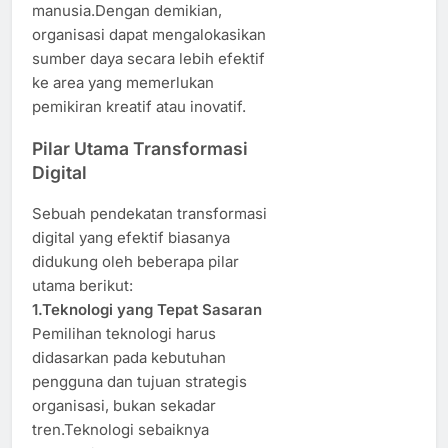
manusia.Dengan demikian,
organisasi dapat mengalokasikan
sumber daya secara lebih efektif
ke area yang memerlukan
pemikiran kreatif atau inovatif.
Pilar Utama Transformasi
Digital
Sebuah pendekatan transformasi
digital yang efektif biasanya
didukung oleh beberapa pilar
utama berikut:
1.Teknologi yang Tepat Sasaran
Pemilihan teknologi harus
didasarkan pada kebutuhan
pengguna dan tujuan strategis
organisasi, bukan sekadar
tren.Teknologi sebaiknya