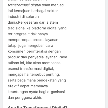
transformasi digital
telah menjadi
inti kemajuan berbagai sektor
industri di seluruh
dunia.Pergeseran dari sistem
tradisional ke platform digital yang
terintegrasi tidak hanya
mempercepat proses layanan
tetapi juga mengubah cara
konsumen berinteraksi dengan
produk dan penyedia layanan.Pada
tulisan ini, kita akan membahas
esensi transformasi digital,
mengapa hal tersebut penting,
serta bagaimana pendekatan yang
efektif dapat membawa
keuntungan nyata bagi organisasi
dan pengguna akhir.
Apa Itu Transformasi Digital?