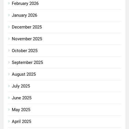
February 2026
January 2026
December 2025
November 2025
October 2025
September 2025
August 2025
July 2025
June 2025
May 2025
April 2025