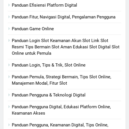
Panduan Efisiensi Platform Digital
Panduan Fitur, Navigasi Digital, Pengalaman Pengguna
Panduan Game Online
Panduan Login Slot Keamanan Akun Slot Link Slot
Resmi Tips Bermain Slot Aman Edukasi Slot Digital Slot
Online untuk Pemula
Panduan Login, Tips & Trik, Slot Online
Panduan Pemula, Strategi Bermain, Tips Slot Online,
Manajemen Modal, Fitur Slot
Panduan Pengguna & Teknologi Digital
Panduan Pengguna Digital, Edukasi Platform Online,
Keamanan Akses
Panduan Pengguna, Keamanan Digital, Tips Online,