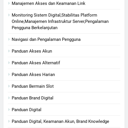
Manajemen Akses dan Keamanan Link
Monitoring Sistem Digital,Stabilitas Platform
Online,Manajemen Infrastruktur Server,Pengalaman
Pengguna Berkelanjutan
Navigasi dan Pengalaman Pengguna
Panduan Akses Akun
Panduan Akses Alternatif
Panduan Akses Harian
Panduan Bermain Slot
Panduan Brand Digital
Panduan Digital
Panduan Digital, Keamanan Akun, Brand Knowledge