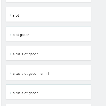
slot
slot gacor
situs slot gacor
situs slot gacor hari ini
situs slot gacor