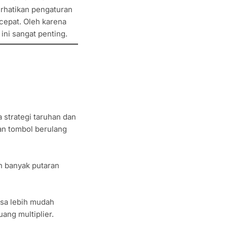
erhatikan pengaturan
cepat. Oleh karena
ini sangat penting.
strategi taruhan dan
an tombol berulang
in banyak putaran
isa lebih mudah
ang multiplier.