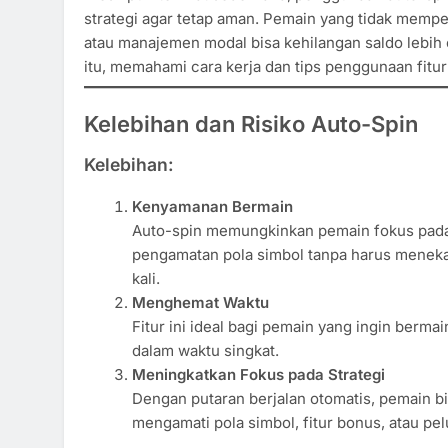
strategi agar tetap aman. Pemain yang tidak memp
atau manajemen modal bisa kehilangan saldo lebih 
itu, memahami cara kerja dan tips penggunaan fitur 
Kelebihan dan Risiko Auto-Spin
Kelebihan:
Kenyamanan Bermain
Auto-spin memungkinkan pemain fokus pada 
pengamatan pola simbol tanpa harus menek
kali.
Menghemat Waktu
Fitur ini ideal bagi pemain yang ingin berma
dalam waktu singkat.
Meningkatkan Fokus pada Strategi
Dengan putaran berjalan otomatis, pemain b
mengamati pola simbol, fitur bonus, atau pelu