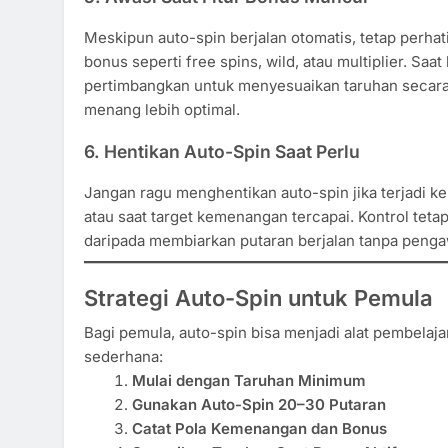
Meskipun auto-spin berjalan otomatis, tetap perha
bonus seperti free spins, wild, atau multiplier. Saa
pertimbangkan untuk menyesuaikan taruhan secara
menang lebih optimal.
6.
Hentikan Auto-Spin Saat Perlu
Jangan ragu menghentikan auto-spin jika terjadi ke
atau saat target kemenangan tercapai. Kontrol tetap
daripada membiarkan putaran berjalan tanpa peng
Strategi Auto-Spin untuk Pemula
Bagi pemula, auto-spin bisa menjadi alat pembelajar
sederhana:
Mulai dengan Taruhan Minimum
Gunakan Auto-Spin 20–30 Putaran
Catat Pola Kemenangan dan Bonus