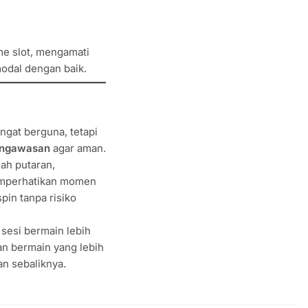
e slot, mengamati
odal dengan baik.
ngat berguna, tetapi
pengawasan
agar aman.
ah putaran,
memperhatikan momen
in tanpa risiko
sesi bermain lebih
an bermain yang lebih
n sebaliknya.