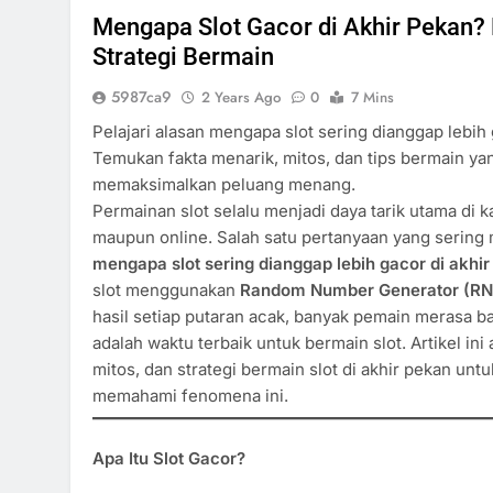
Mengapa Slot Gacor di Akhir Pekan? 
Strategi Bermain
5987ca9
2 Years Ago
0
7 Mins
Pelajari alasan mengapa slot sering dianggap lebih 
Temukan fakta menarik, mitos, dan tips bermain yan
memaksimalkan peluang menang.
Permainan slot selalu menjadi daya tarik utama di ka
maupun online. Salah satu pertanyaan yang sering 
mengapa slot sering dianggap lebih gacor di akhi
slot menggunakan
Random Number Generator (RN
hasil setiap putaran acak, banyak pemain merasa b
adalah waktu terbaik untuk bermain slot. Artikel in
mitos, dan strategi bermain slot di akhir pekan u
memahami fenomena ini.
Apa Itu Slot Gacor?