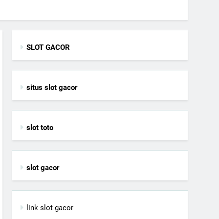
SLOT GACOR
situs slot gacor
slot toto
slot gacor
link slot gacor