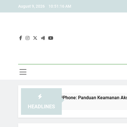
Skip
August 9, 2026
10:51:17 AM
to
content
ISE
Dapatkan 
gguna Android dan iPhone: Panduan Keamanan Akses Mobile
HEADLINES