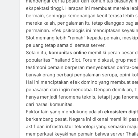
mendengar cerita positif dari komunitas biasanya
ekspektasi tinggi. Harapan ini membuat mereka leb
bermain, sehingga kemenangan kecil terasa lebih si
mereka kalah, pengalaman itu tetap dianggap bagia
permainan. Efek psikologis ini menciptakan keyaki
Slot memang lebih “ramah” kepada pemain, meski
peluang tetap sama di semua server.
Selain itu,
komunitas online
memiliki peran besar 
popularitas Thailand Slot. Forum diskusi, grup medi
testimoni pemain berperan menyebarkan cerita-cerit
banyak orang berbagi pengalaman serupa, opini kol
Hal ini menciptakan efek domino yang membuat s
penasaran dan ingin mencoba. Dengan demikian, Th
hanya menjadi fenomena teknis, tetapi juga fenome
dari narasi komunitas.
Faktor lain yang mendukung adalah
ekosistem digit
berkembang pesat. Negara ini dikenal memiliki pas
aktif dan infrastruktur teknologi yang semakin maju.
memperkuat keyakinan pemain bahwa server Thaila