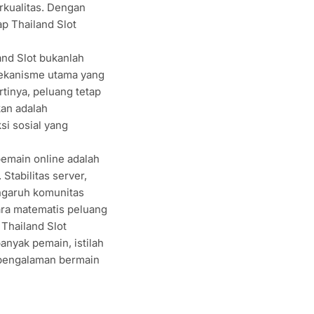
rkualitas. Dengan
p Thailand Slot
and Slot bukanlah
ekanisme utama yang
rtinya, peluang tetap
an adalah
si sosial yang
pemain online adalah
 Stabilitas server,
ngaruh komunitas
ara matematis peluang
 Thailand Slot
nyak pemain, istilah
l pengalaman bermain