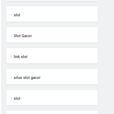
slot
Slot Gacor
link slot
situs slot gacor
slot