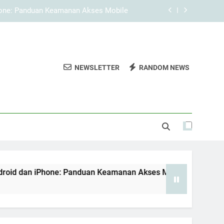
Phone: Panduan Keamanan Akses Mobile
n Tampilan Adaptif untuk Layar Ponsel
KAYA787 Login secara Aman dan Stabil
NEWSLETTER
RANDOM NEWS
hone: Panduan Keamanan Akses Mobile
Phone: Panduan Keamanan Akses Mobile
n Industri Anda.
n Tampilan Adaptif untuk Layar Ponsel
KAYA787 Login secara Aman dan Stabil
Phone: Panduan Keamanan Akses Mobile
KAYA787 Altern
3 Weeks Ago