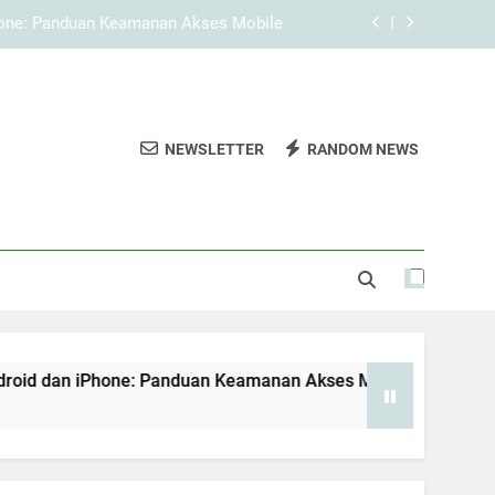
Phone: Panduan Keamanan Akses Mobile
n Tampilan Adaptif untuk Layar Ponsel
KAYA787 Login secara Aman dan Stabil
NEWSLETTER
RANDOM NEWS
hone: Panduan Keamanan Akses Mobile
Phone: Panduan Keamanan Akses Mobile
n Industri Anda.
n Tampilan Adaptif untuk Layar Ponsel
KAYA787 Login secara Aman dan Stabil
Phone: Panduan Keamanan Akses Mobile
KAYA787 Altern
3 Weeks Ago