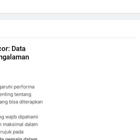
cor: Data
engalaman
garuhi performa
enting tentang
yang bisa diterapkan
ang wajib dipahami
n maksimal dalam
erujuk pada
ada pemain dalam