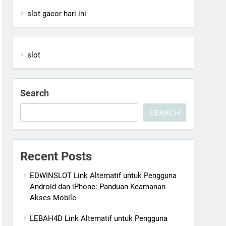
slot gacor hari ini
slot
Search
SEARCH
Recent Posts
EDWINSLOT Link Alternatif untuk Pengguna
Android dan iPhone: Panduan Keamanan
Akses Mobile
LEBAH4D Link Alternatif untuk Pengguna