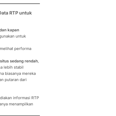
ata RTP untuk
 dan kapan
digunakan untuk
melihat performa
 situs sedang rendah
,
 lebih stabil
ena biasanya mereka
n putaran dari
ediakan informasi RTP
asanya menampilkan