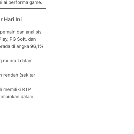
ilai performa game.
r Hari Ini
pemain dan analisis
lay, PG Soft, dan
erada di angka
96,1%
 muncul dalam
h rendah (sekitar
li memiliki RTP
 dimainkan dalam