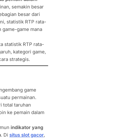
inan, semakin besar
bagian besar dari
i, statistik RTP rata-
kan game-game mana
 statistik RTP rata-
ngaruh, kategori game,
ra strategis.
engembang game
uatu permainan.
 total taruhan
oin ke pemain dalam
namun
indikator yang
n
. Di
situs slot gacor
,