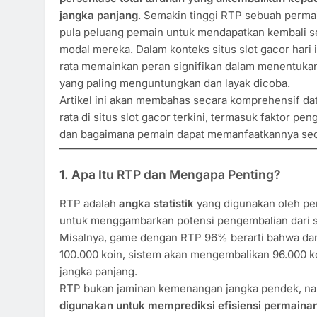
jangka panjang
. Semakin tinggi RTP sebuah perma
pula peluang pemain untuk mendapatkan kembali se
modal mereka. Dalam konteks situs slot gacor hari in
rata memainkan peran signifikan dalam menentu
yang paling menguntungkan dan layak dicoba.
Artikel ini akan membahas secara komprehensif data
rata di situs slot gacor terkini, termasuk faktor pe
dan bagaimana pemain dapat memanfaatkannya seca
1.
Apa Itu RTP dan Mengapa Penting?
RTP adalah
angka statistik
yang digunakan oleh p
untuk menggambarkan potensi pengembalian dari s
Misalnya, game dengan RTP 96% berarti bahwa dari
100.000 koin, sistem akan mengembalikan 96.000 k
jangka panjang.
RTP bukan jaminan kemenangan jangka pendek, 
digunakan untuk memprediksi efisiensi permaina