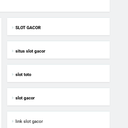
SLOT GACOR
situs slot gacor
slot toto
slot gacor
link slot gacor