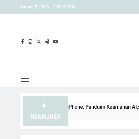
Skip
August 7, 2026
2:52:50 PM
to
content
ISE
Dapatkan 
gguna Android dan iPhone: Panduan Keamanan Akses Mobile
HEADLINES