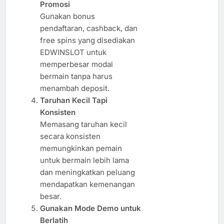
Promosi
Gunakan bonus
pendaftaran, cashback, dan
free spins yang disediakan
EDWINSLOT untuk
memperbesar modal
bermain tanpa harus
menambah deposit.
Taruhan Kecil Tapi
Konsisten
Memasang taruhan kecil
secara konsisten
memungkinkan pemain
untuk bermain lebih lama
dan meningkatkan peluang
mendapatkan kemenangan
besar.
Gunakan Mode Demo untuk
Berlatih