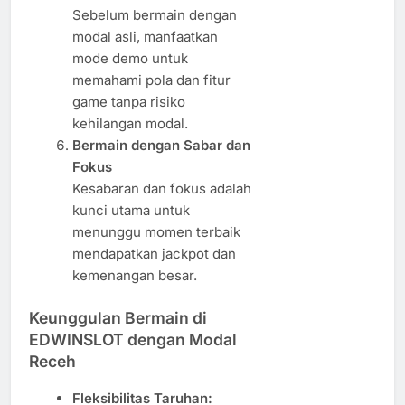
Sebelum bermain dengan
modal asli, manfaatkan
mode demo untuk
memahami pola dan fitur
game tanpa risiko
kehilangan modal.
Bermain dengan Sabar dan
Fokus
Kesabaran dan fokus adalah
kunci utama untuk
menunggu momen terbaik
mendapatkan jackpot dan
kemenangan besar.
Keunggulan Bermain di
EDWINSLOT dengan Modal
Receh
Fleksibilitas Taruhan: