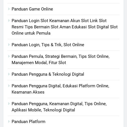
Panduan Game Online
Panduan Login Slot Keamanan Akun Slot Link Slot
Resmi Tips Bermain Slot Aman Edukasi Slot Digital Slot
Online untuk Pemula
Panduan Login, Tips & Trik, Slot Online
Panduan Pemula, Strategi Bermain, Tips Slot Online,
Manajemen Modal, Fitur Slot
Panduan Pengguna & Teknologi Digital
Panduan Pengguna Digital, Edukasi Platform Online,
Keamanan Akses
Panduan Pengguna, Keamanan Digital, Tips Online,
Aplikasi Mobile, Teknologi Digital
Panduan Platform