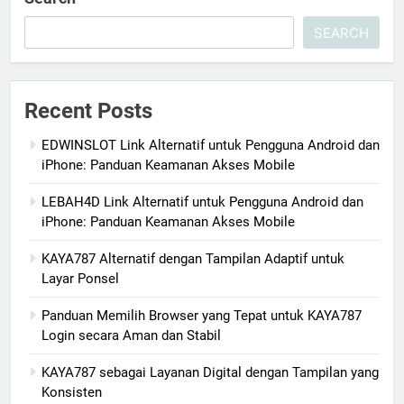
SEARCH
Recent Posts
EDWINSLOT Link Alternatif untuk Pengguna Android dan
iPhone: Panduan Keamanan Akses Mobile
LEBAH4D Link Alternatif untuk Pengguna Android dan
iPhone: Panduan Keamanan Akses Mobile
KAYA787 Alternatif dengan Tampilan Adaptif untuk
Layar Ponsel
Panduan Memilih Browser yang Tepat untuk KAYA787
Login secara Aman dan Stabil
KAYA787 sebagai Layanan Digital dengan Tampilan yang
Konsisten