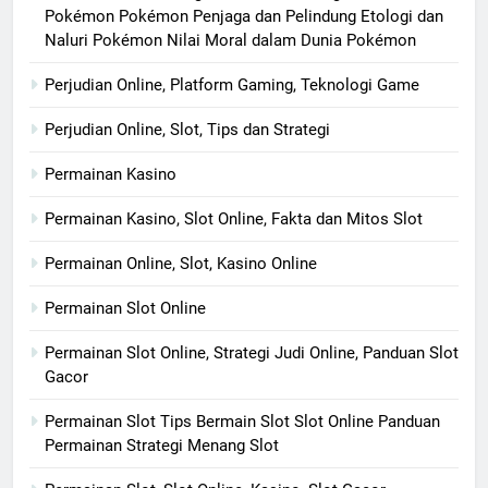
Pokémon Pokémon Penjaga dan Pelindung Etologi dan
Naluri Pokémon Nilai Moral dalam Dunia Pokémon
Perjudian Online, Platform Gaming, Teknologi Game
Perjudian Online, Slot, Tips dan Strategi
Permainan Kasino
Permainan Kasino, Slot Online, Fakta dan Mitos Slot
Permainan Online, Slot, Kasino Online
Permainan Slot Online
Permainan Slot Online, Strategi Judi Online, Panduan Slot
Gacor
Permainan Slot Tips Bermain Slot Slot Online Panduan
Permainan Strategi Menang Slot