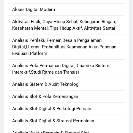
Akses Digital Modern
Aktivitas Fisik, Gaya Hidup Sehat, Kebugaran Ringan,
Kesehatan Mental, Tips Hidup Aktif, Aktivitas Santai
Analisis Perilaku Pemain,Desain Pengalaman
Digital,Literasi Probabilitas,Keamanan Akun,Panduan
Evaluasi Platform
Analisis Pola Permainan Digital,Dinamika Sistem
Interaktif,Studi Ritme dan Transisi
Analisis Sistem & Audit Teknologi
Analisis Slot & Pola Kemenangan
Analisis Slot Digital & Psikologi Pemain
Analisis Slot Digital & Strategi Permainan
Analisis Waktu Bermain & Strategi Slot