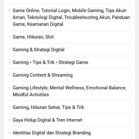
Game Online, Tutorial Login, Mobile Gaming, Tips Akun
Aman, Teknologi Digital, Troubleshooting Akun, Panduan
Game, Keamanan Digital
Game, Hiburan, Slot
Gaming & Strategi Digital
Gaming • Tips & Trik • Strategi Game
Gaming Content & Streaming
Gaming Lifestyle, Mental Wellness, Emotional Balance,
Mindful Activities
Gaming, Hiburan Sehat, Tips & Trik
Gaya Hidup Digital & Tren Internet
Identitas Digital dan Strategi Branding