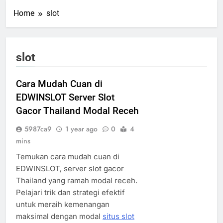
Home
slot
slot
Cara Mudah Cuan di
EDWINSLOT Server Slot
Gacor Thailand Modal Receh
5987ca9
1 year ago
0
4
mins
Temukan cara mudah cuan di
EDWINSLOT, server slot gacor
Thailand yang ramah modal receh.
Pelajari trik dan strategi efektif
untuk meraih kemenangan
maksimal dengan modal
situs slot