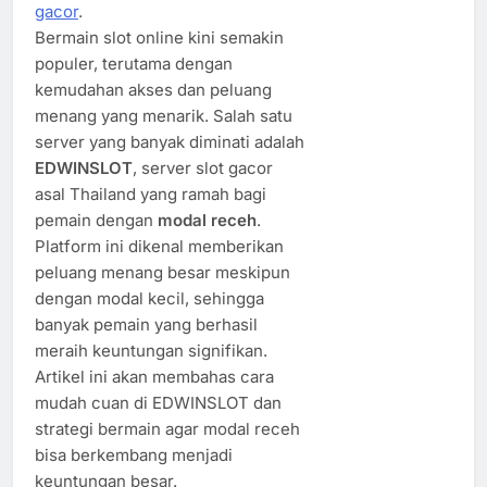
gacor
.
Bermain slot online kini semakin
populer, terutama dengan
kemudahan akses dan peluang
menang yang menarik. Salah satu
server yang banyak diminati adalah
EDWINSLOT
, server slot gacor
asal Thailand yang ramah bagi
pemain dengan
modal receh
.
Platform ini dikenal memberikan
peluang menang besar meskipun
dengan modal kecil, sehingga
banyak pemain yang berhasil
meraih keuntungan signifikan.
Artikel ini akan membahas cara
mudah cuan di EDWINSLOT dan
strategi bermain agar modal receh
bisa berkembang menjadi
keuntungan besar.