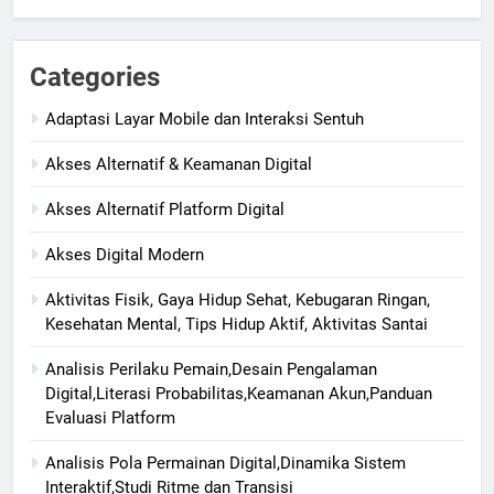
Categories
Adaptasi Layar Mobile dan Interaksi Sentuh
Akses Alternatif & Keamanan Digital
Akses Alternatif Platform Digital
Akses Digital Modern
Aktivitas Fisik, Gaya Hidup Sehat, Kebugaran Ringan,
Kesehatan Mental, Tips Hidup Aktif, Aktivitas Santai
Analisis Perilaku Pemain,Desain Pengalaman
Digital,Literasi Probabilitas,Keamanan Akun,Panduan
Evaluasi Platform
Analisis Pola Permainan Digital,Dinamika Sistem
Interaktif,Studi Ritme dan Transisi