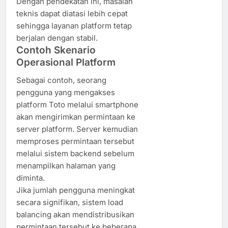
Dengan pendekatan ini, masalah
teknis dapat diatasi lebih cepat
sehingga layanan platform tetap
berjalan dengan stabil.
Contoh Skenario
Operasional Platform
Sebagai contoh, seorang
pengguna yang mengakses
platform Toto melalui smartphone
akan mengirimkan permintaan ke
server platform. Server kemudian
memproses permintaan tersebut
melalui sistem backend sebelum
menampilkan halaman yang
diminta.
Jika jumlah pengguna meningkat
secara signifikan, sistem load
balancing akan mendistribusikan
permintaan tersebut ke beberapa