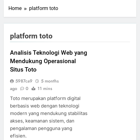
Home
platform toto
platform toto
Analisis Teknologi Web yang
Mendukung Operasional
Situs Toto
5987ca9
5 months
ago
0
11 mins
Toto merupakan platform digital
berbasis web dengan teknologi
modern yang mendukung stabilitas
akses, keamanan sistem, dan
pengalaman pengguna yang
efisien.