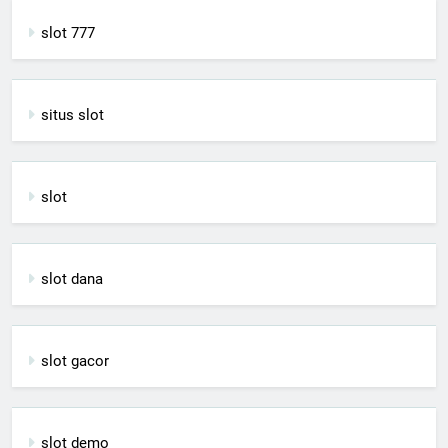
slot 777
situs slot
slot
slot dana
slot gacor
slot demo