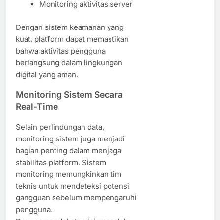
Monitoring aktivitas server
Dengan sistem keamanan yang
kuat, platform dapat memastikan
bahwa aktivitas pengguna
berlangsung dalam lingkungan
digital yang aman.
Monitoring Sistem Secara
Real-Time
Selain perlindungan data,
monitoring sistem juga menjadi
bagian penting dalam menjaga
stabilitas platform. Sistem
monitoring memungkinkan tim
teknis untuk mendeteksi potensi
gangguan sebelum mempengaruhi
pengguna.