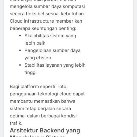
mengelola sumber daya komputasi
secara fleksibel sesuai kebutuhan.
Cloud infrastructure memberikan
beberapa keuntungan penting:
Skalabilitas sistem yang
lebih baik
Pengelolaan sumber daya
yang efisien
Stabilitas layanan yang lebih
tinggi
Bagi platform seperti Toto,
penggunaan teknologi cloud dapat
membantu memastikan bahwa
sistem tetap berjalan secara
optimal dalam berbagai kondisi
trafik.
Arsitektur Backend yang