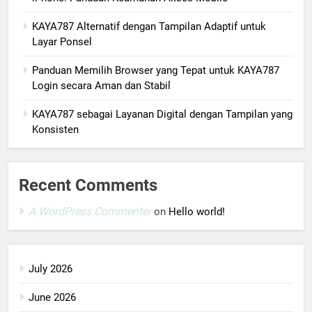
KAYA787 Alternatif dengan Tampilan Adaptif untuk
Layar Ponsel
Panduan Memilih Browser yang Tepat untuk KAYA787
Login secara Aman dan Stabil
KAYA787 sebagai Layanan Digital dengan Tampilan yang
Konsisten
Recent Comments
A WordPress Commenter
on
Hello world!
July 2026
June 2026