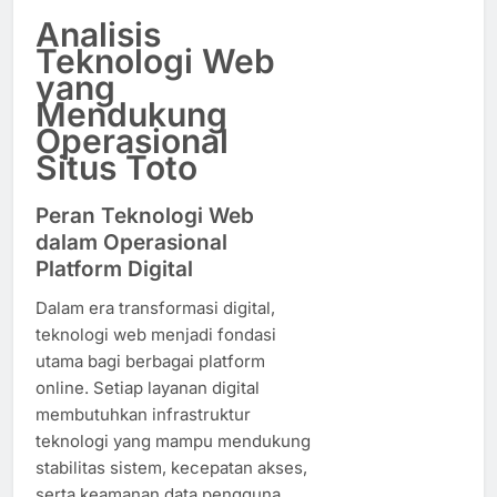
Analisis
Teknologi Web
yang
Mendukung
Operasional
Situs Toto
Peran Teknologi Web
dalam Operasional
Platform Digital
Dalam era transformasi digital,
teknologi web menjadi fondasi
utama bagi berbagai platform
online. Setiap layanan digital
membutuhkan infrastruktur
teknologi yang mampu mendukung
stabilitas sistem, kecepatan akses,
serta keamanan data pengguna.