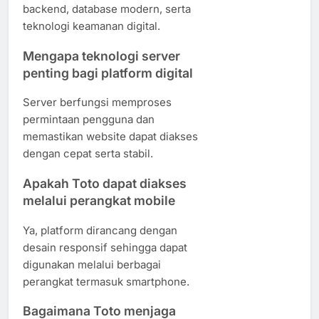
backend, database modern, serta
teknologi keamanan digital.
Mengapa teknologi server
penting bagi platform digital
Server berfungsi memproses
permintaan pengguna dan
memastikan website dapat diakses
dengan cepat serta stabil.
Apakah Toto dapat diakses
melalui perangkat mobile
Ya, platform dirancang dengan
desain responsif sehingga dapat
digunakan melalui berbagai
perangkat termasuk smartphone.
Bagaimana Toto menjaga