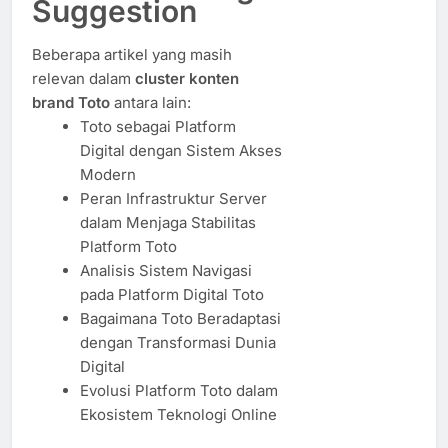
Suggestion
Beberapa artikel yang masih
relevan dalam
cluster konten
brand Toto
antara lain:
Toto sebagai Platform
Digital dengan Sistem Akses
Modern
Peran Infrastruktur Server
dalam Menjaga Stabilitas
Platform Toto
Analisis Sistem Navigasi
pada Platform Digital Toto
Bagaimana Toto Beradaptasi
dengan Transformasi Dunia
Digital
Evolusi Platform Toto dalam
Ekosistem Teknologi Online