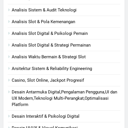
Analisis Sistem & Audit Teknologi
Analisis Slot & Pola Kemenangan
Analisis Slot Digital & Psikologi Pemain
Analisis Slot Digital & Strategi Permainan
Analisis Waktu Bermain & Strategi Slot
Arsitektur Sistem & Reliability Engineering
Casino, Slot Online, Jackpot Progresif
Desain Antarmuka Digital,Pengalaman Pengguna,UI dan
UX Modern,Teknologi Multi-Perangkat,Optimalisasi
Platform
Desain Interaktif & Psikologi Digital