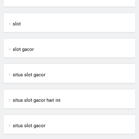
slot
slot gacor
situs slot gacor
situs slot gacor hari ini
situs slot gacor