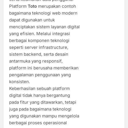
Platform
Toto
merupakan contoh
bagaimana teknologi web modern
dapat digunakan untuk
menciptakan sistem layanan digital
yang efisien. Melalui integrasi
berbagai komponen teknologi
seperti server infrastructure,
sistem backend, serta desain
antarmuka yang responsif,
platform ini berusaha memberikan
pengalaman penggunaan yang
konsisten.
Keberhasilan sebuah platform
digital tidak hanya bergantung
pada fitur yang ditawarkan, tetapi
juga pada bagaimana teknologi
yang digunakan mampu mengelola
berbagai proses operasional