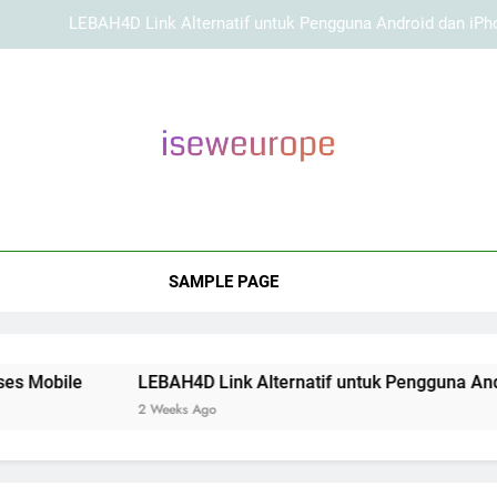
LEBAH4D Link Alternatif untuk Pengguna Android dan i
KAYA787 Alternatif denga
Panduan Memilih Browser yang Tepat untuk 
EDWINSLOT Link Alternatif untuk Pengguna Android dan iP
W Europe
LEBAH4D Link Alternatif untuk Pengguna Android dan i
Layanan Teknik Dan Kejuruan Dari ISEW Europe Untuk Kebutuha
KAYA787 Alternatif denga
SAMPLE PAGE
Panduan Memilih Browser yang Tepat untuk 
LEBAH4D Link Alternatif untuk Pengguna Android dan i
2 Weeks Ago