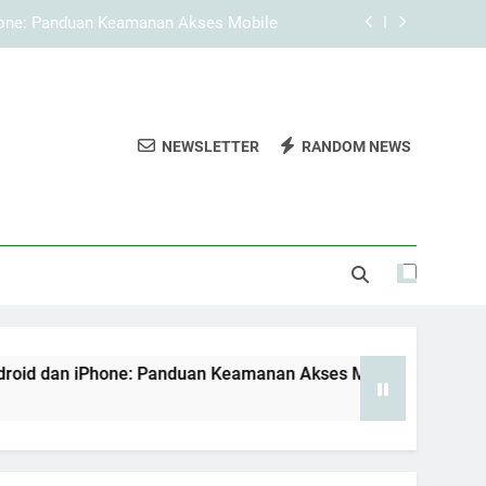
Phone: Panduan Keamanan Akses Mobile
n Tampilan Adaptif untuk Layar Ponsel
KAYA787 Login secara Aman dan Stabil
NEWSLETTER
RANDOM NEWS
hone: Panduan Keamanan Akses Mobile
Phone: Panduan Keamanan Akses Mobile
n Industri Anda.
n Tampilan Adaptif untuk Layar Ponsel
KAYA787 Login secara Aman dan Stabil
Phone: Panduan Keamanan Akses Mobile
KAYA787 Alterna
3 Weeks Ago