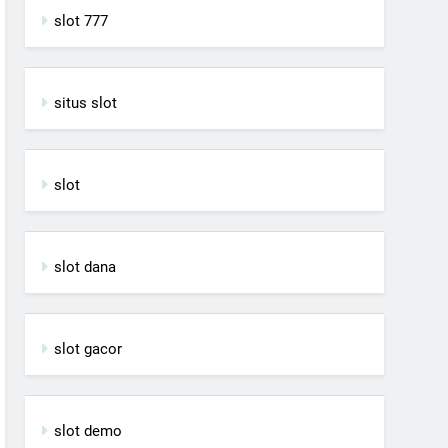
slot 777
situs slot
slot
slot dana
slot gacor
slot demo