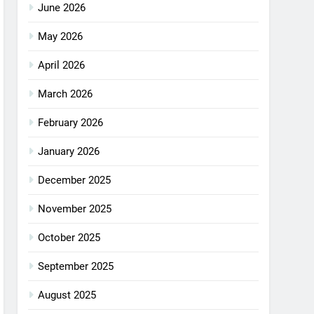
June 2026
May 2026
April 2026
March 2026
February 2026
January 2026
December 2025
November 2025
October 2025
September 2025
August 2025