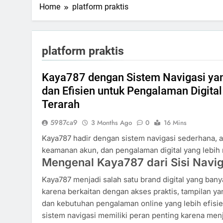
Home
platform praktis
platform praktis
Kaya787 dengan Sistem Navigasi ya
dan Efisien untuk Pengalaman Digital
Terarah
5987ca9
3 Months Ago
0
16 Mins
Kaya787 hadir dengan sistem navigasi sederhana, a
keamanan akun, dan pengalaman digital yang lebih
Mengenal Kaya787 dari Sisi Naviga
Kaya787 menjadi salah satu brand digital yang ban
karena berkaitan dengan akses praktis, tampilan y
dan kebutuhan pengalaman online yang lebih efisien
sistem navigasi memiliki peran penting karena men