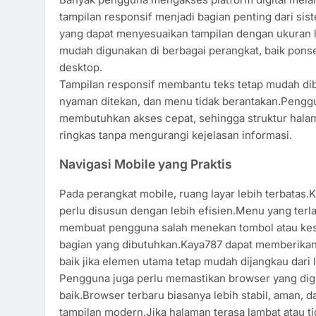
tampilan responsif menjadi bagian penting dari sis
yang dapat menyesuaikan tampilan dengan ukuran l
mudah digunakan di berbagai perangkat, baik ponse
desktop.
Tampilan responsif membantu teks tetap mudah dib
nyaman ditekan, dan menu tidak berantakan.Pengg
membutuhkan akses cepat, sehingga struktur hala
ringkas tanpa mengurangi kejelasan informasi.
Navigasi Mobile yang Praktis
Pada perangkat mobile, ruang layar lebih terbatas.K
perlu disusun dengan lebih efisien.Menu yang terla
membuat pengguna salah menekan tombol atau ke
bagian yang dibutuhkan.Kaya787 dapat memberikan
baik jika elemen utama tetap mudah dijangkau dari l
Pengguna juga perlu memastikan browser yang dig
baik.Browser terbaru biasanya lebih stabil, aman, 
tampilan modern.Jika halaman terasa lambat atau tid