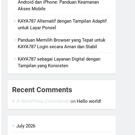
Android dan iPhone: Panduan Keamanan
Akses Mobile
KAYA787 Alternatif dengan Tampilan Adaptif
untuk Layar Ponsel
Panduan Memilih Browser yang Tepat untuk
KAYA787 Login secara Aman dan Stabil
KAYA787 sebagai Layanan Digital dengan
Tampilan yang Konsisten
Recent Comments
A WordPress Commenter
on
Hello world!
July 2026