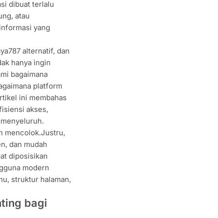
i dibuat terlalu
ung, atau
informasi yang
ya787 alternatif, dan
ak hanya ingin
ami bagaimana
agaimana platform
rtikel ini membahas
isiensi akses,
 menyeluruh.
en mencolok.Justru,
ten, dan mudah
at diposisikan
ngguna modern
u, struktur halaman,
ting bagi