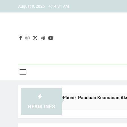
Skip
August 8, 2026
4:14:32 AM
to
content
ISE
Dapatkan 
gguna Android dan iPhone: Panduan Keamanan Akses Mobile
HEADLINES