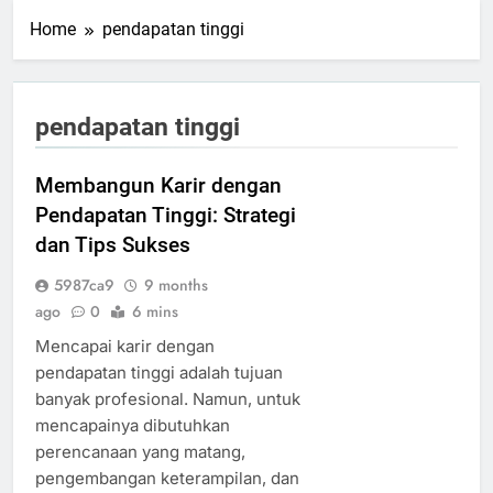
Home
pendapatan tinggi
pendapatan tinggi
Membangun Karir dengan
Pendapatan Tinggi: Strategi
dan Tips Sukses
5987ca9
9 months
ago
0
6 mins
Mencapai karir dengan
pendapatan tinggi adalah tujuan
banyak profesional. Namun, untuk
mencapainya dibutuhkan
perencanaan yang matang,
pengembangan keterampilan, dan