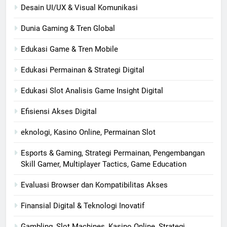
Desain UI/UX & Visual Komunikasi
Dunia Gaming & Tren Global
Edukasi Game & Tren Mobile
Edukasi Permainan & Strategi Digital
Edukasi Slot Analisis Game Insight Digital
Efisiensi Akses Digital
eknologi, Kasino Online, Permainan Slot
Esports & Gaming, Strategi Permainan, Pengembangan
Skill Gamer, Multiplayer Tactics, Game Education
Evaluasi Browser dan Kompatibilitas Akses
Finansial Digital & Teknologi Inovatif
Gambling, Slot Machines, Kasino Online, Strategi