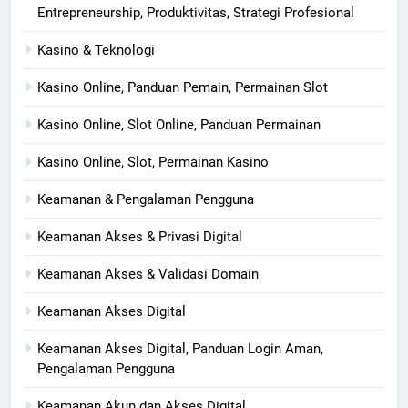
Entrepreneurship, Produktivitas, Strategi Profesional
Kasino & Teknologi
Kasino Online, Panduan Pemain, Permainan Slot
Kasino Online, Slot Online, Panduan Permainan
Kasino Online, Slot, Permainan Kasino
Keamanan & Pengalaman Pengguna
Keamanan Akses & Privasi Digital
Keamanan Akses & Validasi Domain
Keamanan Akses Digital
Keamanan Akses Digital, Panduan Login Aman,
Pengalaman Pengguna
Keamanan Akun dan Akses Digital