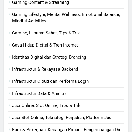
Gaming Content & Streaming
Gaming Lifestyle, Mental Wellness, Emotional Balance,
Mindful Activities
Gaming, Hiburan Sehat, Tips & Trik
Gaya Hidup Digital & Tren Internet
Identitas Digital dan Strategi Branding
Infrastruktur & Rekayasa Backend
Infrastruktur Cloud dan Performa Login
Infrastruktur Data & Analitik
Judi Online, Slot Online, Tips & Trik
Judi Slot Online, Teknologi Perjudian, Platform Judi
Karir & Pekerjaan, Keuangan Pribadi, Pengembangan Diri,