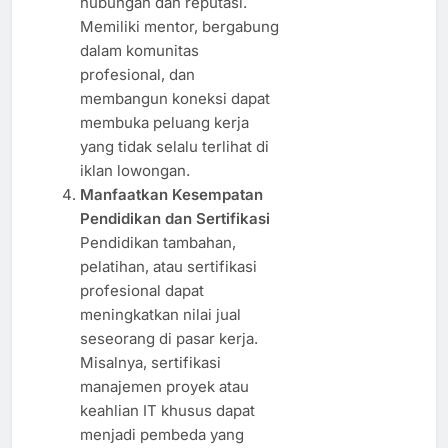
hubungan dan reputasi.
Memiliki mentor, bergabung
dalam komunitas
profesional, dan
membangun koneksi dapat
membuka peluang kerja
yang tidak selalu terlihat di
iklan lowongan.
Manfaatkan Kesempatan
Pendidikan dan Sertifikasi
Pendidikan tambahan,
pelatihan, atau sertifikasi
profesional dapat
meningkatkan nilai jual
seseorang di pasar kerja.
Misalnya, sertifikasi
manajemen proyek atau
keahlian IT khusus dapat
menjadi pembeda yang