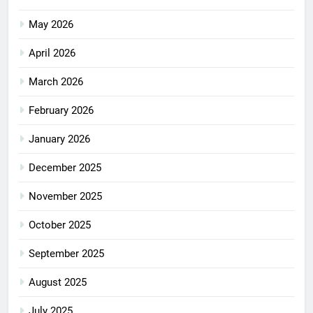
May 2026
April 2026
March 2026
February 2026
January 2026
December 2025
November 2025
October 2025
September 2025
August 2025
July 2025