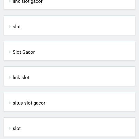
link slot gacor
slot
Slot Gacor
link slot
situs slot gacor
slot