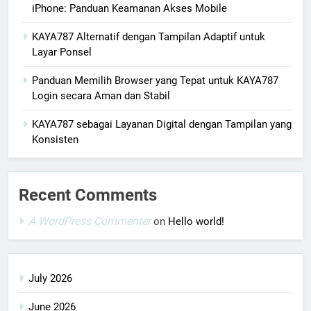
iPhone: Panduan Keamanan Akses Mobile
KAYA787 Alternatif dengan Tampilan Adaptif untuk
Layar Ponsel
Panduan Memilih Browser yang Tepat untuk KAYA787
Login secara Aman dan Stabil
KAYA787 sebagai Layanan Digital dengan Tampilan yang
Konsisten
Recent Comments
A WordPress Commenter
on
Hello world!
July 2026
June 2026