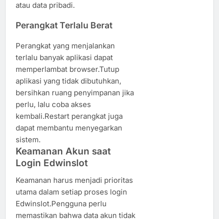
atau data pribadi.
Perangkat Terlalu Berat
Perangkat yang menjalankan
terlalu banyak aplikasi dapat
memperlambat browser.Tutup
aplikasi yang tidak dibutuhkan,
bersihkan ruang penyimpanan jika
perlu, lalu coba akses
kembali.Restart perangkat juga
dapat membantu menyegarkan
sistem.
Keamanan Akun saat
Login Edwinslot
Keamanan harus menjadi prioritas
utama dalam setiap proses login
Edwinslot.Pengguna perlu
memastikan bahwa data akun tidak