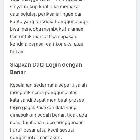
sinyal cukup kuat.Jika memakai
data seluler, periksa jaringan dan
kuota yang tersedia.Pengguna juga
bisa mencoba membuka halaman
lain untuk memastikan apakah
kendala berasal dari koneksi atau
bukan.
Siapkan Data Login dengan
Benar
Kesalahan sederhana seperti salah
mengetik nama pengguna atau
kata sandi dapat membuat proses
login gagal.Pastikan data yang
dimasukkan sudah benar, tidak ada
spasi tambahan, dan penggunaan
huruf besar atau kecil sesuai
dengan informasi akun.