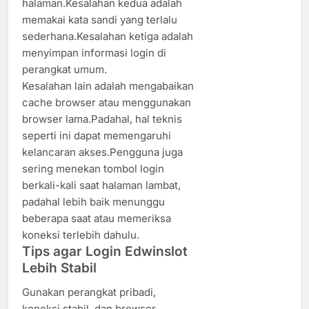
halaman.Kesalahan kedua adalah
memakai kata sandi yang terlalu
sederhana.Kesalahan ketiga adalah
menyimpan informasi login di
perangkat umum.
Kesalahan lain adalah mengabaikan
cache browser atau menggunakan
browser lama.Padahal, hal teknis
seperti ini dapat memengaruhi
kelancaran akses.Pengguna juga
sering menekan tombol login
berkali-kali saat halaman lambat,
padahal lebih baik menunggu
beberapa saat atau memeriksa
koneksi terlebih dahulu.
Tips agar Login Edwinslot
Lebih Stabil
Gunakan perangkat pribadi,
koneksi stabil, dan browser