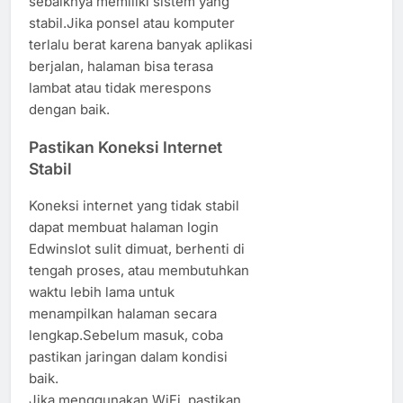
sebaiknya memiliki sistem yang
stabil.Jika ponsel atau komputer
terlalu berat karena banyak aplikasi
berjalan, halaman bisa terasa
lambat atau tidak merespons
dengan baik.
Pastikan Koneksi Internet
Stabil
Koneksi internet yang tidak stabil
dapat membuat halaman login
Edwinslot sulit dimuat, berhenti di
tengah proses, atau membutuhkan
waktu lebih lama untuk
menampilkan halaman secara
lengkap.Sebelum masuk, coba
pastikan jaringan dalam kondisi
baik.
Jika menggunakan WiFi, pastikan