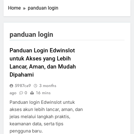
Home
panduan login
panduan login
Panduan Login Edwinslot
untuk Akses yang Lebih
Lancar, Aman, dan Mudah
Dipahami
5987ca9
3 months
ago
0
16 mins
Panduan login Edwinslot untuk
akses akun lebih lancar, aman, dan
jelas melalui langkah praktis,
keamanan data, serta tips
pengguna baru.