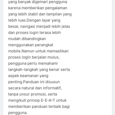
yang banyak digemari pengguna
karena memberikan pengalaman
yang lebih stabil dan tampilan yang
lebih luas.Dengan layar yang
besar, navigasi menjadi lebih jelas
dan proses login terasa lebih
mudah dibandingkan
menggunakan perangkat
mobile.Namun untuk memastikan
proses login berjalan mulus,
pengguna perlu memahami
langkah-langkah yang benar serta
aspek keamanan yang
penting.Panduan ini disusun
secara natural dan informatif,
tanpa unsur promosi, serta
mengikuti prinsip E-E-A-T untuk
memberikan panduan terbaik bagi
pengguna.