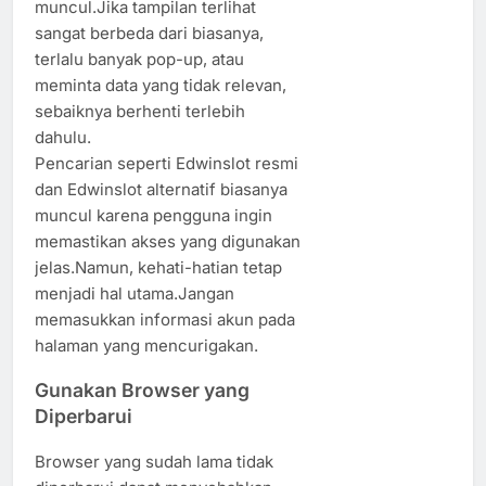
muncul.Jika tampilan terlihat
sangat berbeda dari biasanya,
terlalu banyak pop-up, atau
meminta data yang tidak relevan,
sebaiknya berhenti terlebih
dahulu.
Pencarian seperti Edwinslot resmi
dan Edwinslot alternatif biasanya
muncul karena pengguna ingin
memastikan akses yang digunakan
jelas.Namun, kehati-hatian tetap
menjadi hal utama.Jangan
memasukkan informasi akun pada
halaman yang mencurigakan.
Gunakan Browser yang
Diperbarui
Browser yang sudah lama tidak