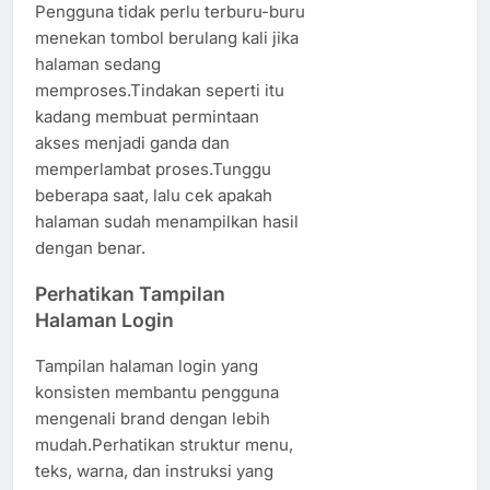
Pengguna tidak perlu terburu-buru
menekan tombol berulang kali jika
halaman sedang
memproses.Tindakan seperti itu
kadang membuat permintaan
akses menjadi ganda dan
memperlambat proses.Tunggu
beberapa saat, lalu cek apakah
halaman sudah menampilkan hasil
dengan benar.
Perhatikan Tampilan
Halaman Login
Tampilan halaman login yang
konsisten membantu pengguna
mengenali brand dengan lebih
mudah.Perhatikan struktur menu,
teks, warna, dan instruksi yang