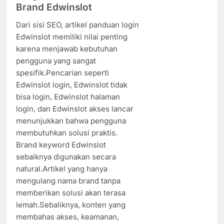
Brand Edwinslot
Dari sisi SEO, artikel panduan login
Edwinslot memiliki nilai penting
karena menjawab kebutuhan
pengguna yang sangat
spesifik.Pencarian seperti
Edwinslot login, Edwinslot tidak
bisa login, Edwinslot halaman
login, dan Edwinslot akses lancar
menunjukkan bahwa pengguna
membutuhkan solusi praktis.
Brand keyword Edwinslot
sebaiknya digunakan secara
natural.Artikel yang hanya
mengulang nama brand tanpa
memberikan solusi akan terasa
lemah.Sebaliknya, konten yang
membahas akses, keamanan,