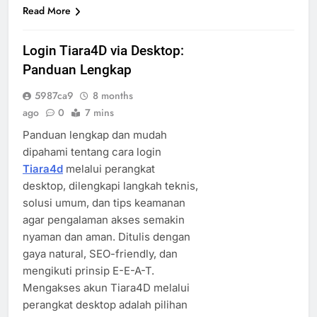
Read More
Login Tiara4D via Desktop:
Panduan Lengkap
5987ca9
8 months
ago
0
7 mins
Panduan lengkap dan mudah
dipahami tentang cara login
Tiara4d
melalui perangkat
desktop, dilengkapi langkah teknis,
solusi umum, dan tips keamanan
agar pengalaman akses semakin
nyaman dan aman. Ditulis dengan
gaya natural, SEO-friendly, dan
mengikuti prinsip E-E-A-T.
Mengakses akun Tiara4D melalui
perangkat desktop adalah pilihan