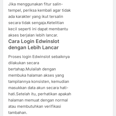
Jika menggunakan fitur salin-
tempel, periksa kembali agar tidak
ada karakter yang ikut tersalin
secara tidak sengaja.Ketelitian
kecil seperti ini dapat membantu
akses berjalan lebih lancar.
Cara Login Edwinslot
dengan Lebih Lancar
Proses login Edwinslot sebaiknya
dilakukan secara
bertahap.Mulailah dengan
membuka halaman akses yang
tampilannya konsisten, kemudian
masukkan data akun secara hati-
hati.Setelah itu, perhatikan apakah
halaman memuat dengan normal
atau membutuhkan verifikasi
tambahan.