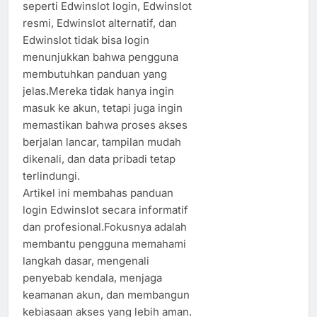
seperti Edwinslot login, Edwinslot
resmi, Edwinslot alternatif, dan
Edwinslot tidak bisa login
menunjukkan bahwa pengguna
membutuhkan panduan yang
jelas.Mereka tidak hanya ingin
masuk ke akun, tetapi juga ingin
memastikan bahwa proses akses
berjalan lancar, tampilan mudah
dikenali, dan data pribadi tetap
terlindungi.
Artikel ini membahas panduan
login Edwinslot secara informatif
dan profesional.Fokusnya adalah
membantu pengguna memahami
langkah dasar, mengenali
penyebab kendala, menjaga
keamanan akun, dan membangun
kebiasaan akses yang lebih aman.