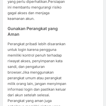
yang perlu diperhatikan.Persiapan
ini membantu mengurangi risiko
gagal akses dan menjaga
keamanan akun.
Gunakan Perangkat yang
Aman
Perangkat pribadi lebih disarankan
untuk login karena pengguna
memiliki kontrol penuh terhadap
riwayat akses, penyimpanan kata
sandi, dan pengaturan
browser.Jika menggunakan
perangkat umum atau perangkat
milik orang lain, jangan menyimpan
informasi login dan pastikan keluar
dari akun setelah selesai.
Perangkat yang aman juga