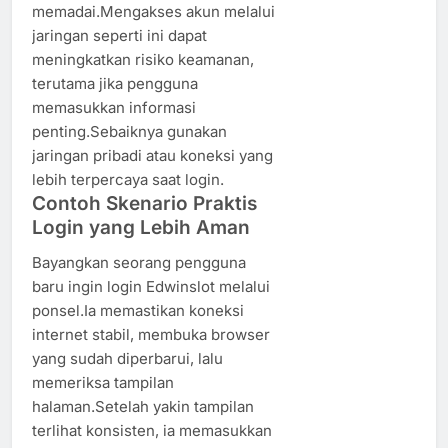
memadai.Mengakses akun melalui
jaringan seperti ini dapat
meningkatkan risiko keamanan,
terutama jika pengguna
memasukkan informasi
penting.Sebaiknya gunakan
jaringan pribadi atau koneksi yang
lebih terpercaya saat login.
Contoh Skenario Praktis
Login yang Lebih Aman
Bayangkan seorang pengguna
baru ingin login Edwinslot melalui
ponsel.Ia memastikan koneksi
internet stabil, membuka browser
yang sudah diperbarui, lalu
memeriksa tampilan
halaman.Setelah yakin tampilan
terlihat konsisten, ia memasukkan