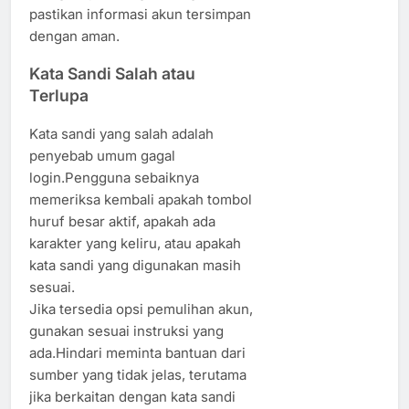
pastikan informasi akun tersimpan
dengan aman.
Kata Sandi Salah atau
Terlupa
Kata sandi yang salah adalah
penyebab umum gagal
login.Pengguna sebaiknya
memeriksa kembali apakah tombol
huruf besar aktif, apakah ada
karakter yang keliru, atau apakah
kata sandi yang digunakan masih
sesuai.
Jika tersedia opsi pemulihan akun,
gunakan sesuai instruksi yang
ada.Hindari meminta bantuan dari
sumber yang tidak jelas, terutama
jika berkaitan dengan kata sandi