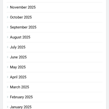
November 2025
October 2025
September 2025
August 2025
July 2025
June 2025
May 2025
April 2025
March 2025
February 2025
January 2025