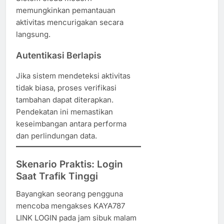
memungkinkan pemantauan
aktivitas mencurigakan secara
langsung.
Autentikasi Berlapis
Jika sistem mendeteksi aktivitas
tidak biasa, proses verifikasi
tambahan dapat diterapkan.
Pendekatan ini memastikan
keseimbangan antara performa
dan perlindungan data.
Skenario Praktis: Login
Saat Trafik Tinggi
Bayangkan seorang pengguna
mencoba mengakses KAYA787
LINK LOGIN pada jam sibuk malam