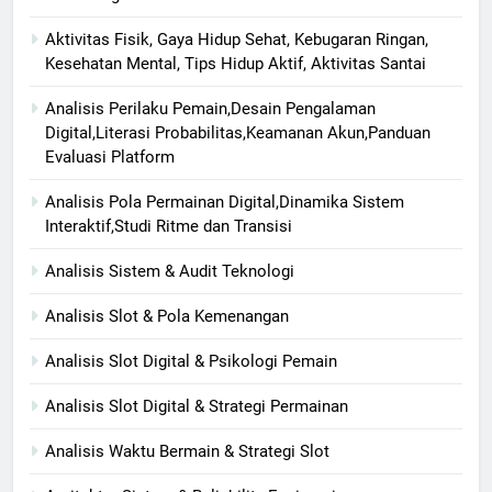
Aktivitas Fisik, Gaya Hidup Sehat, Kebugaran Ringan,
Kesehatan Mental, Tips Hidup Aktif, Aktivitas Santai
Analisis Perilaku Pemain,Desain Pengalaman
Digital,Literasi Probabilitas,Keamanan Akun,Panduan
Evaluasi Platform
Analisis Pola Permainan Digital,Dinamika Sistem
Interaktif,Studi Ritme dan Transisi
Analisis Sistem & Audit Teknologi
Analisis Slot & Pola Kemenangan
Analisis Slot Digital & Psikologi Pemain
Analisis Slot Digital & Strategi Permainan
Analisis Waktu Bermain & Strategi Slot