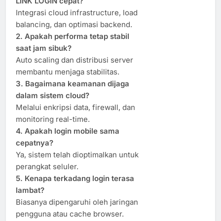
LINK LOGIN cepat?
Integrasi cloud infrastructure, load
balancing, dan optimasi backend.
2. Apakah performa tetap stabil
saat jam sibuk?
Auto scaling dan distribusi server
membantu menjaga stabilitas.
3. Bagaimana keamanan dijaga
dalam sistem cloud?
Melalui enkripsi data, firewall, dan
monitoring real-time.
4. Apakah login mobile sama
cepatnya?
Ya, sistem telah dioptimalkan untuk
perangkat seluler.
5. Kenapa terkadang login terasa
lambat?
Biasanya dipengaruhi oleh jaringan
pengguna atau cache browser.