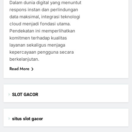
Dalam dunia digital yang menuntut
respons instan dan perlindungan
data maksimal, integrasi teknologi
cloud menjadi fondasi utama.
Pendekatan ini memperlihatkan
komitmen terhadap kualitas
layanan sekaligus menjaga
kepercayaan pengguna secara
berkelanjutan.
Read More
SLOT GACOR
situs slot gacor