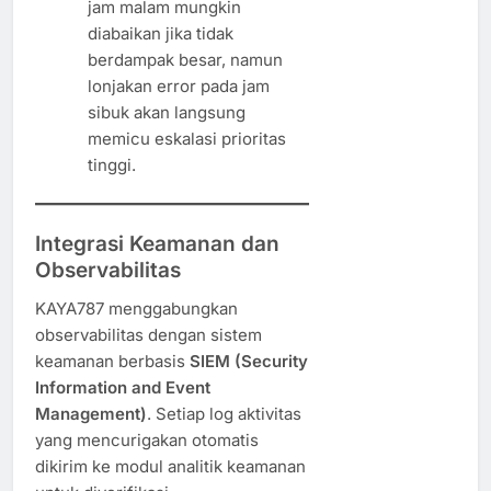
jam malam mungkin
diabaikan jika tidak
berdampak besar, namun
lonjakan error pada jam
sibuk akan langsung
memicu eskalasi prioritas
tinggi.
Integrasi Keamanan dan
Observabilitas
KAYA787 menggabungkan
observabilitas dengan sistem
keamanan berbasis
SIEM (Security
Information and Event
Management)
. Setiap log aktivitas
yang mencurigakan otomatis
dikirim ke modul analitik keamanan