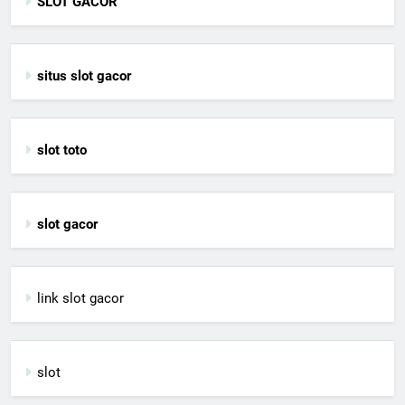
SLOT GACOR
situs slot gacor
slot toto
slot gacor
link slot gacor
slot