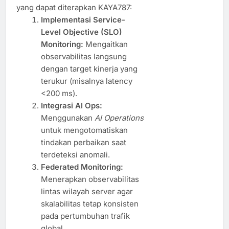
yang dapat diterapkan KAYA787:
Implementasi Service-
Level Objective (SLO)
Monitoring:
Mengaitkan
observabilitas langsung
dengan target kinerja yang
terukur (misalnya latency
<200 ms).
Integrasi AI Ops:
Menggunakan
AI Operations
untuk mengotomatiskan
tindakan perbaikan saat
terdeteksi anomali.
Federated Monitoring:
Menerapkan observabilitas
lintas wilayah server agar
skalabilitas tetap konsisten
pada pertumbuhan trafik
global.