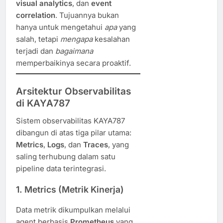
visual analytics
, dan
event
correlation
. Tujuannya bukan
hanya untuk mengetahui
apa
yang
salah, tetapi
mengapa
kesalahan
terjadi dan
bagaimana
memperbaikinya secara proaktif.
Arsitektur Observabilitas
di KAYA787
Sistem observabilitas KAYA787
dibangun di atas tiga pilar utama:
Metrics
,
Logs
, dan
Traces
, yang
saling terhubung dalam satu
pipeline data terintegrasi.
1.
Metrics (Metrik Kinerja)
Data metrik dikumpulkan melalui
agent berbasis
Prometheus
yang