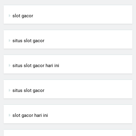
slot gacor
situs slot gacor
situs slot gacor hari ini
situs slot gacor
slot gacor hari ini