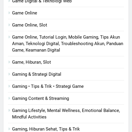
Game Digital & Teknologi Web
Game Online
Game Online, Slot
Game Online, Tutorial Login, Mobile Gaming, Tips Akun
Aman, Teknologi Digital, Troubleshooting Akun, Panduan
Game, Keamanan Digital
Game, Hiburan, Slot
Gaming & Strategi Digital
Gaming • Tips & Trik • Strategi Game
Gaming Content & Streaming
Gaming Lifestyle, Mental Wellness, Emotional Balance,
Mindful Activities
Gaming, Hiburan Sehat, Tips & Trik