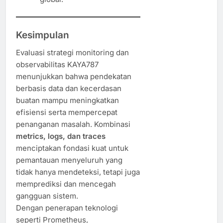
Kesimpulan
Evaluasi strategi monitoring dan
observabilitas KAYA787
menunjukkan bahwa pendekatan
berbasis data dan kecerdasan
buatan mampu meningkatkan
efisiensi serta mempercepat
penanganan masalah. Kombinasi
metrics, logs, dan traces
menciptakan fondasi kuat untuk
pemantauan menyeluruh yang
tidak hanya mendeteksi, tetapi juga
memprediksi dan mencegah
gangguan sistem.
Dengan penerapan teknologi
seperti Prometheus,