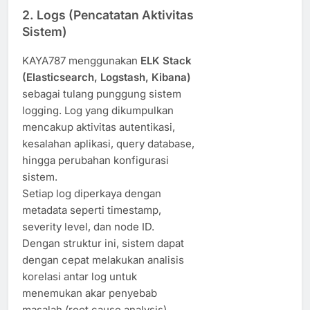
2.
Logs (Pencatatan Aktivitas
Sistem)
KAYA787 menggunakan
ELK Stack
(Elasticsearch, Logstash, Kibana)
sebagai tulang punggung sistem
logging. Log yang dikumpulkan
mencakup aktivitas autentikasi,
kesalahan aplikasi, query database,
hingga perubahan konfigurasi
sistem.
Setiap log diperkaya dengan
metadata seperti timestamp,
severity level, dan node ID.
Dengan struktur ini, sistem dapat
dengan cepat melakukan analisis
korelasi antar log untuk
menemukan akar penyebab
masalah (root cause analysis).