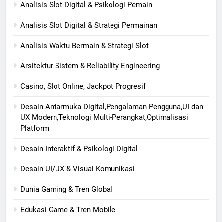
Analisis Slot Digital & Psikologi Pemain
Analisis Slot Digital & Strategi Permainan
Analisis Waktu Bermain & Strategi Slot
Arsitektur Sistem & Reliability Engineering
Casino, Slot Online, Jackpot Progresif
Desain Antarmuka Digital,Pengalaman Pengguna,UI dan
UX Modern,Teknologi Multi-Perangkat,Optimalisasi
Platform
Desain Interaktif & Psikologi Digital
Desain UI/UX & Visual Komunikasi
Dunia Gaming & Tren Global
Edukasi Game & Tren Mobile