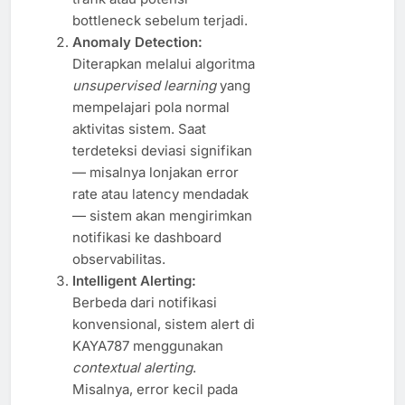
bottleneck sebelum terjadi.
Anomaly Detection:
Diterapkan melalui algoritma
unsupervised learning
yang
mempelajari pola normal
aktivitas sistem. Saat
terdeteksi deviasi signifikan
— misalnya lonjakan error
rate atau latency mendadak
— sistem akan mengirimkan
notifikasi ke dashboard
observabilitas.
Intelligent Alerting:
Berbeda dari notifikasi
konvensional, sistem alert di
KAYA787 menggunakan
contextual alerting
.
Misalnya, error kecil pada