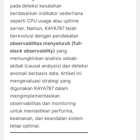
pada deteksi kesalahan
berdasarkan indikator sederhana
seperti CPU usage atau uptime
server. Namun, KAYA787 telah
berevolusi dengan pendekatan
observabilitas menyeluruh (full-
stack observability)
yang
memungkinkan analisis sebab-
akibat (causal analysis) dan deteksi
anomali berbasis data. Artikel ini
mengevaluasi strategi yang
digunakan KAYA787 dalam
mengimplementasikan
observabilitas dan monitoring
untuk memastikan performa,
keamanan, dan keandalan sistem
tetap optimal.