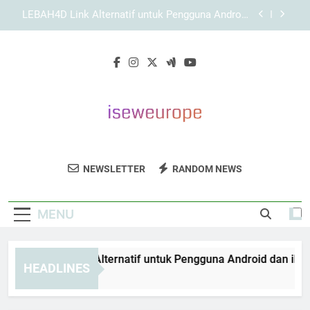
Skip
KAYA787 Alternatif dengan Tampilan Adaptif
to
untuk Layar Ponsel
content
Panduan Memilih Browser yang Tepat untuk
KAYA787 Login secara Aman dan Stabil
EDWINSLOT Link Alternatif untuk Pengguna
Android dan iPhone: Panduan Keamanan Akses
Mobile
LEBAH4D Link Alternatif untuk Pengguna Android
dan iPhone: Panduan Keamanan Akses Mobile
KAYA787 Alternatif dengan Tampilan Adaptif
untuk Layar Ponsel
ISEW Europe
Dapatkan Layanan Teknik Dan Kejuruan
Panduan Memilih Browser yang Tepat untuk
NEWSLETTER
RANDOM NEWS
KAYA787 Login secara Aman dan Stabil
Dari ISEW Europe Untuk Kebutuhan Industri
Anda.
MENU
WINSLOT Link Alternatif untuk Pengguna Android dan iPhon
HEADLINES
eeks Ago