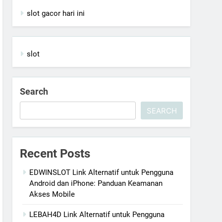
slot gacor hari ini
slot
Search
SEARCH
Recent Posts
EDWINSLOT Link Alternatif untuk Pengguna
Android dan iPhone: Panduan Keamanan
Akses Mobile
LEBAH4D Link Alternatif untuk Pengguna