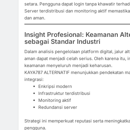
setara. Pengguna dapat login tanpa khawatir terha
Server terdistribusi dan monitoring aktif memastika
dan aman.
Insight Profesional: Keamanan Alt
sebagai Standar Industri
Dalam analisis pengelolaan platform digital, jalur al
aman dapat menjadi celah serius. Oleh karena itu, 
keamanan menyeluruh menjadi keharusan.
KAYA787 ALTERNATIF menunjukkan pendekatan ma
integrasi:
Enkripsi modern
Infrastruktur terdistribusi
Monitoring aktif
Redundansi server
Strategi ini memperkuat reputasi serta meningkat
pengguna.