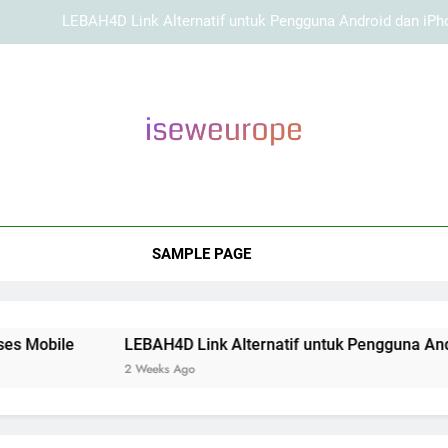
LEBAH4D Link Alternatif untuk Pengguna Android dan i
KAYA787 Alternatif denga
Panduan Memilih Browser yang Tepat untuk 
EDWINSLOT Link Alternatif untuk Pengguna Android dan iP
W Europe
LEBAH4D Link Alternatif untuk Pengguna Android dan i
Layanan Teknik Dan Kejuruan Dari ISEW Europe Untuk Kebutuha
KAYA787 Alternatif denga
SAMPLE PAGE
Panduan Memilih Browser yang Tepat untuk 
LEBAH4D Link Alternatif untuk Pengguna Android dan i
2 Weeks Ago