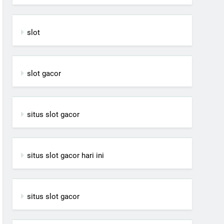
slot
slot gacor
situs slot gacor
situs slot gacor hari ini
situs slot gacor