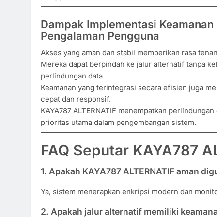
Dampak Implementasi Keamanan 
Pengalaman Pengguna
Akses yang aman dan stabil memberikan rasa tena
Mereka dapat berpindah ke jalur alternatif tanpa k
perlindungan data.
Keamanan yang terintegrasi secara efisien juga me
cepat dan responsif.
KAYA787 ALTERNATIF menempatkan perlindungan di
prioritas utama dalam pengembangan sistem.
FAQ Seputar KAYA787 A
1. Apakah KAYA787 ALTERNATIF aman dig
Ya, sistem menerapkan enkripsi modern dan monitor
2. Apakah jalur alternatif memiliki keaman