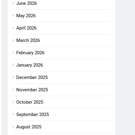
June 2026
May 2026
April 2026
March 2026
February 2026
January 2026
December 2025
November 2025
October 2025
September 2025
August 2025