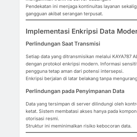
Pendekatan ini menjaga kontinuitas layanan sekali
gangguan akibat serangan terpusat.
Implementasi Enkripsi Data Mode
Perlindungan Saat Transmisi
Setiap data yang ditransmisikan melalui KAYA787 
dengan protokol enkripsi modern. Informasi sensiti
pengguna tetap aman dari potensi intersepsi.
Enkripsi berjalan di latar belakang tanpa menguran
Perlindungan pada Penyimpanan Data
Data yang tersimpan di server dilindungi oleh kontr
ketat. Sistem membatasi akses hanya pada kompon
otorisasi resmi.
Struktur ini meminimalkan risiko kebocoran data.