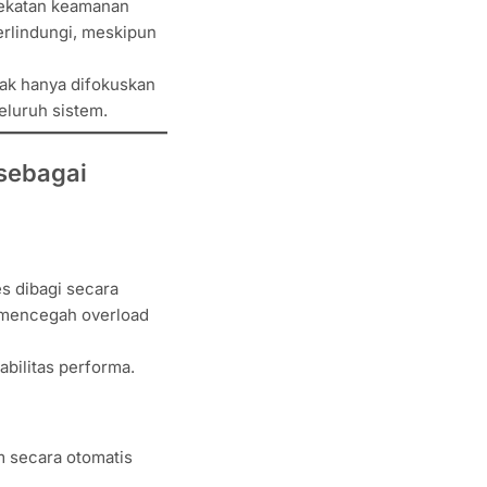
ekatan keamanan
erlindungi, meskipun
ak hanya difokuskan
eluruh sistem.
 sebagai
s dibagi secara
u mencegah overload
abilitas performa.
em secara otomatis