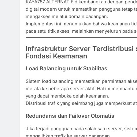
KAYA787 ALTERNATIF dikembangkan dengan pend
digital modern untuk memastikan pengguna tetap t
mengakses melalui domain cadangan.
Implementasi ini menunjukkan bahwa keamanan tid
pada satu titik akses, melainkan menyeluruh pada s
Infrastruktur Server Terdistribusi
Fondasi Keamanan
Load Balancing untuk Stabilitas
Sistem load balancing memastikan permintaan akse
merata ke beberapa server aktif. Hal ini membant
yang dapat membuka celah keamanan.
Distribusi trafik yang seimbang juga memperkuat st
Redundansi dan Failover Otomatis
Jika terjadi gangguan pada salah satu server, sist
mengalihkan trafik ke server cadangan.