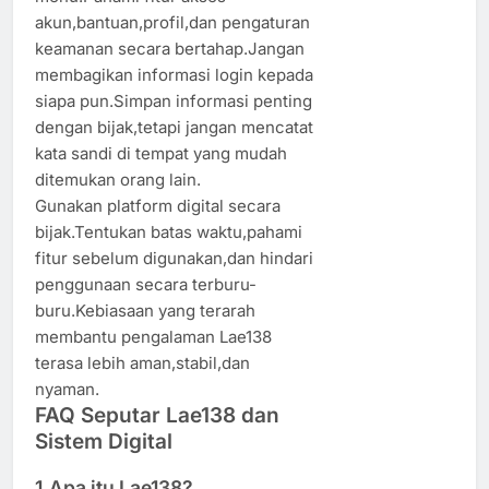
akun,bantuan,profil,dan pengaturan
keamanan secara bertahap.Jangan
membagikan informasi login kepada
siapa pun.Simpan informasi penting
dengan bijak,tetapi jangan mencatat
kata sandi di tempat yang mudah
ditemukan orang lain.
Gunakan platform digital secara
bijak.Tentukan batas waktu,pahami
fitur sebelum digunakan,dan hindari
penggunaan secara terburu-
buru.Kebiasaan yang terarah
membantu pengalaman Lae138
terasa lebih aman,stabil,dan
nyaman.
FAQ Seputar Lae138 dan
Sistem Digital
1.Apa itu Lae138?