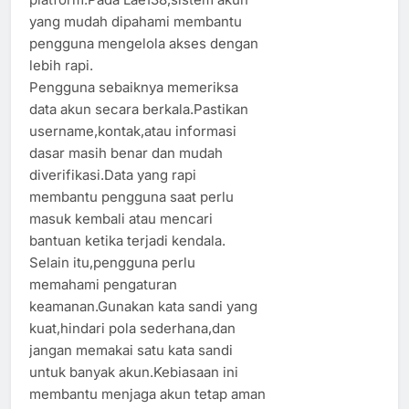
yang mudah dipahami membantu
pengguna mengelola akses dengan
lebih rapi.
Pengguna sebaiknya memeriksa
data akun secara berkala.Pastikan
username,kontak,atau informasi
dasar masih benar dan mudah
diverifikasi.Data yang rapi
membantu pengguna saat perlu
masuk kembali atau mencari
bantuan ketika terjadi kendala.
Selain itu,pengguna perlu
memahami pengaturan
keamanan.Gunakan kata sandi yang
kuat,hindari pola sederhana,dan
jangan memakai satu kata sandi
untuk banyak akun.Kebiasaan ini
membantu menjaga akun tetap aman