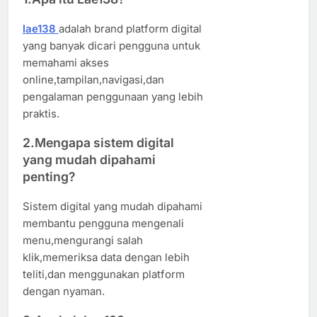
lae138
adalah brand platform digital
yang banyak dicari pengguna untuk
memahami akses
online,tampilan,navigasi,dan
pengalaman penggunaan yang lebih
praktis.
2.Mengapa sistem digital
yang mudah dipahami
penting?
Sistem digital yang mudah dipahami
membantu pengguna mengenali
menu,mengurangi salah
klik,memeriksa data dengan lebih
teliti,dan menggunakan platform
dengan nyaman.