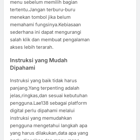
menu sebelum memilih bagian
tertentu.Jangan terburu-buru
menekan tombol jika belum
memahami fungsinya.Kebiasaan
sederhana ini dapat mengurangi
salah klik dan membuat pengalaman
akses lebih terarah.
Instruksi yang Mudah
Dipahami
Instruksi yang baik tidak harus
panjang.Yang terpenting adalah
jelas,ringkas,dan sesuai kebutuhan
pengguna.Lae138 sebagai platform
digital perlu dipahami melalui
instruksi yang memudahkan
pengguna mengetahui langkah apa
yang harus dilakukan,data apa yang