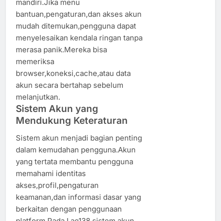
mandiri.Jika menu
bantuan,pengaturan,dan akses akun
mudah ditemukan,pengguna dapat
menyelesaikan kendala ringan tanpa
merasa panik.Mereka bisa
memeriksa
browser,koneksi,cache,atau data
akun secara bertahap sebelum
melanjutkan.
Sistem Akun yang
Mendukung Keteraturan
Sistem akun menjadi bagian penting
dalam kemudahan pengguna.Akun
yang tertata membantu pengguna
memahami identitas
akses,profil,pengaturan
keamanan,dan informasi dasar yang
berkaitan dengan penggunaan
platform.Pada Lae138,sistem akun