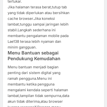
tertukar.
Jika halaman terasa berat,tutup tab
yang tidak diperlukan atau bersihkan
cache browser.Jika koneksi
lambat,tunggu sampai jaringan lebih
stabil.Langkah sederhana ini
membantu pengalaman mobile pada
Lae138 terasa lebih nyaman dan
minim gangguan.
Menu Bantuan sebagai
Pendukung Kemudahan
Menu bantuan menjadi bagian
penting dari sistem digital yang
ramah pengguna.Menu ini
membantu ketika pengguna
mengalami kendala seperti halaman
lambat,tampilan tidak sempurna,data
akun tidak diterima,atau browser