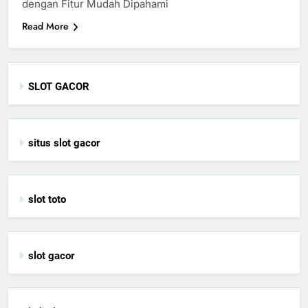
dengan Fitur Mudah Dipahami
Read More
SLOT GACOR
situs slot gacor
slot toto
slot gacor