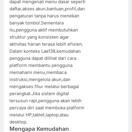
dapat mengenali menu dasar seperti
daftar,akses akun,bantuan,profil,dan
pengaturan tanpa harus menekan
banyak tombol.Sementara
itu,pengguna aktif membutuhkan
struktur yang konsisten agar
aktivitas harian terasa lebih efisien.
Dalam konteks Lae138,kemudahan
pengguna dapat dilihat dari cara
platform membantu pengguna
memahami menu,membaca
instruksi,mengelola akun,dan
mengakses fitur melalui berbagai
perangkat.Jika sistem digital
tersusun rapi,pengguna akan lebih
percaya diri saat membuka platform
melalui HP,tablet,laptop,atau
desktop.
Mengapa Kemudahan