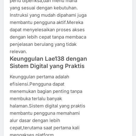
perlu diperiksa,dan menu mana
yang sesuai dengan kebutuhan.
Instruksi yang mudah dipahami juga
membantu pengguna aktif.Mereka
dapat menyelesaikan proses akses
dengan lebih cepat tanpa membaca
penjelasan berulang yang tidak
relevan.
Keunggulan Lae138 dengan
Sistem Digital yang Praktis
Keunggulan pertama adalah
efisiensi.Pengguna dapat
menemukan bagian penting tanpa
membuka terlalu banyak
halaman.Sistem digital yang praktis
membantu pengguna memahami
alur dasar dengan lebih
cepat,terutama saat pertama kali
mengakses platform.