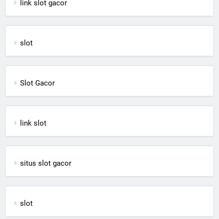
link slot gacor
slot
Slot Gacor
link slot
situs slot gacor
slot