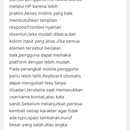
melalui HP karena lebih
praktis.Akses mobile yang baik
membutuhkan tampilan
responsif,tombol nyaman
disentuh,teks mudah dibaca,dan
kolom input yang jelas.Jika semua
elemen tersebut berjalan
baik,pengguna dapat memakai
platform dengan lebih mudah.
Pada perangkat mobile,pengguna
perlu lebih teliti.Keyboard otomatis
dapat mengubah teks tanpa
disadari,terutama saat memasukkan
username,kontak,atau kata
sandi.Sebelum melanjutkan,periksa
kembali setiap karakter agar tidak
ada typo,spasi tambahan,huruf
besar yang salah,atau angka