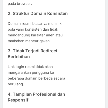
pada browser.
2. Struktur Domain Konsisten
Domain resmi biasanya memiliki
pola yang konsisten dan tidak
mengandung karakter aneh atau
tambahan mencurigakan.
3. Tidak Terjadi Redirect
Berlebihan
Link login resmi tidak akan
mengarahkan pengguna ke
beberapa domain berbeda secara
berulang.
4. Tampilan Profesional dan
Responsif