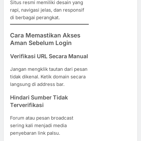
Situs resmi memiliki desain yang
rapi, navigasi jelas, dan responsif
di berbagai perangkat.
Cara Memastikan Akses
Aman Sebelum Login
Verifikasi URL Secara Manual
Jangan mengklik tautan dari pesan
tidak dikenal. Ketik domain secara
langsung di address bar.
Hindari Sumber Tidak
Terverifikasi
Forum atau pesan broadcast
sering kali menjadi media
penyebaran link palsu.