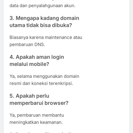
data dan penyalahgunaan akun.
3. Mengapa kadang domain
utama tidak bisa dibuka?
Biasanya karena maintenance atau
pembaruan DNS.
4. Apakah aman login
melalui mobile?
Ya, selama menggunakan domain
resmi dan koneksi terenkripsi.
5. Apakah perlu
memperbarui browser?
Ya, pembaruan membantu
meningkatkan keamanan.