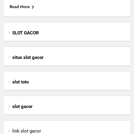
Read More
SLOT GACOR
situs slot gacor
slot toto
slot gacor
link slot gacor