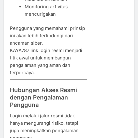
Monitoring aktivitas
mencurigakan
Pengguna yang memahami prinsip
ini akan lebih terlindungi dari
ancaman siber.
KAYA787 link login resmi menjadi
titik awal untuk membangun
pengalaman yang aman dan
terpercaya.
Hubungan Akses Resmi
dengan Pengalaman
Pengguna
Login melalui jalur resmi tidak
hanya mengurangi risiko, tetapi
juga meningkatkan pengalaman
pengguna.