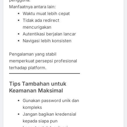
Manfaatnya antara lain:
Waktu muat lebih cepat
Tidak ada redirect
mencurigakan
Autentikasi berjalan lancar
Navigasi lebih konsisten
Pengalaman yang stabil
memperkuat persepsi profesional
terhadap platform.
Tips Tambahan untuk
Keamanan Maksimal
Gunakan password unik dan
kompleks
Jangan bagikan kredensial
kepada siapa pun