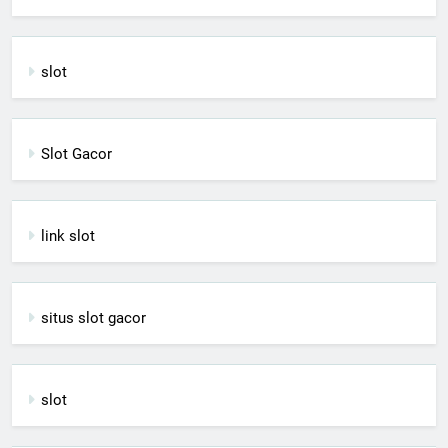
slot
Slot Gacor
link slot
situs slot gacor
slot