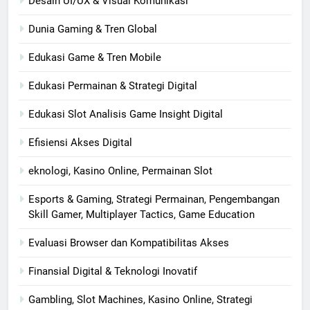
Desain UI/UX & Visual Komunikasi
Dunia Gaming & Tren Global
Edukasi Game & Tren Mobile
Edukasi Permainan & Strategi Digital
Edukasi Slot Analisis Game Insight Digital
Efisiensi Akses Digital
eknologi, Kasino Online, Permainan Slot
Esports & Gaming, Strategi Permainan, Pengembangan
Skill Gamer, Multiplayer Tactics, Game Education
Evaluasi Browser dan Kompatibilitas Akses
Finansial Digital & Teknologi Inovatif
Gambling, Slot Machines, Kasino Online, Strategi