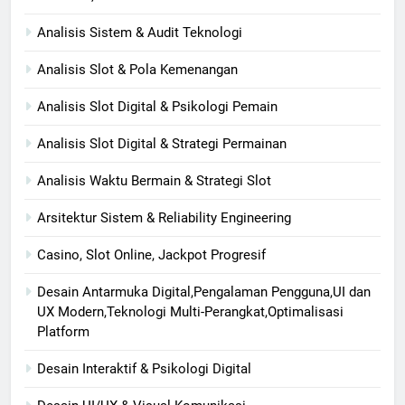
Analisis Sistem & Audit Teknologi
Analisis Slot & Pola Kemenangan
Analisis Slot Digital & Psikologi Pemain
Analisis Slot Digital & Strategi Permainan
Analisis Waktu Bermain & Strategi Slot
Arsitektur Sistem & Reliability Engineering
Casino, Slot Online, Jackpot Progresif
Desain Antarmuka Digital,Pengalaman Pengguna,UI dan
UX Modern,Teknologi Multi-Perangkat,Optimalisasi
Platform
Desain Interaktif & Psikologi Digital