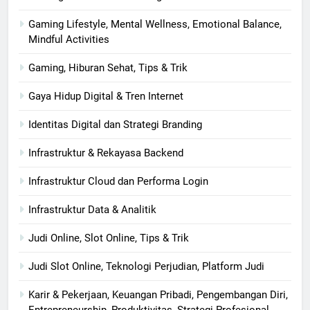
Gaming Lifestyle, Mental Wellness, Emotional Balance,
Mindful Activities
Gaming, Hiburan Sehat, Tips & Trik
Gaya Hidup Digital & Tren Internet
Identitas Digital dan Strategi Branding
Infrastruktur & Rekayasa Backend
Infrastruktur Cloud dan Performa Login
Infrastruktur Data & Analitik
Judi Online, Slot Online, Tips & Trik
Judi Slot Online, Teknologi Perjudian, Platform Judi
Karir & Pekerjaan, Keuangan Pribadi, Pengembangan Diri,
Entrepreneurship, Produktivitas, Strategi Profesional