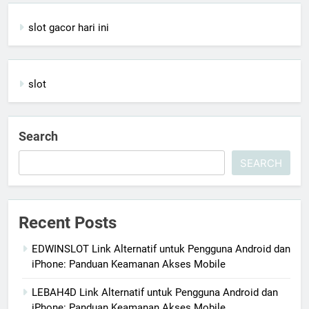
slot gacor hari ini
slot
Search
SEARCH
Recent Posts
EDWINSLOT Link Alternatif untuk Pengguna Android dan
iPhone: Panduan Keamanan Akses Mobile
LEBAH4D Link Alternatif untuk Pengguna Android dan
iPhone: Panduan Keamanan Akses Mobile