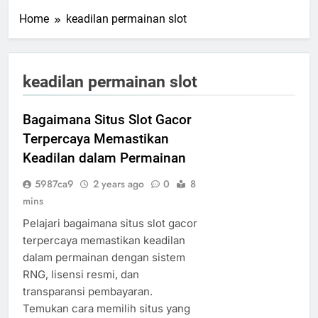
Home
keadilan permainan slot
keadilan permainan slot
Bagaimana Situs Slot Gacor
Terpercaya Memastikan
Keadilan dalam Permainan
5987ca9
2 years ago
0
8
mins
Pelajari bagaimana situs slot gacor
terpercaya memastikan keadilan
dalam permainan dengan sistem
RNG, lisensi resmi, dan
transparansi pembayaran.
Temukan cara memilih situs yang