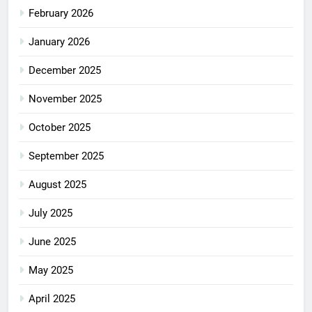
February 2026
January 2026
December 2025
November 2025
October 2025
September 2025
August 2025
July 2025
June 2025
May 2025
April 2025