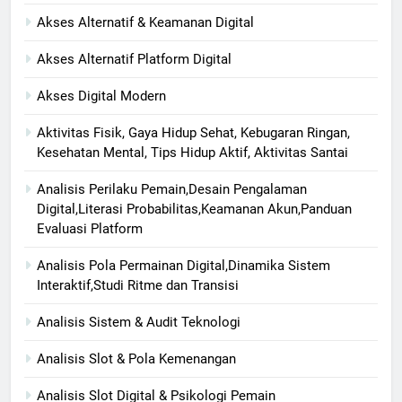
Akses Alternatif & Keamanan Digital
Akses Alternatif Platform Digital
Akses Digital Modern
Aktivitas Fisik, Gaya Hidup Sehat, Kebugaran Ringan,
Kesehatan Mental, Tips Hidup Aktif, Aktivitas Santai
Analisis Perilaku Pemain,Desain Pengalaman
Digital,Literasi Probabilitas,Keamanan Akun,Panduan
Evaluasi Platform
Analisis Pola Permainan Digital,Dinamika Sistem
Interaktif,Studi Ritme dan Transisi
Analisis Sistem & Audit Teknologi
Analisis Slot & Pola Kemenangan
Analisis Slot Digital & Psikologi Pemain