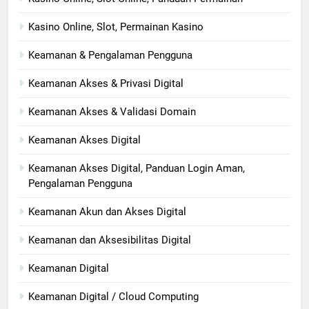
Kasino Online, Slot, Permainan Kasino
Keamanan & Pengalaman Pengguna
Keamanan Akses & Privasi Digital
Keamanan Akses & Validasi Domain
Keamanan Akses Digital
Keamanan Akses Digital, Panduan Login Aman,
Pengalaman Pengguna
Keamanan Akun dan Akses Digital
Keamanan dan Aksesibilitas Digital
Keamanan Digital
Keamanan Digital / Cloud Computing