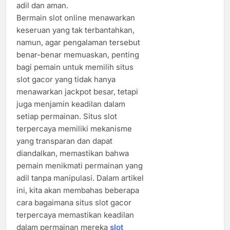
adil dan aman.
Bermain slot online menawarkan
keseruan yang tak terbantahkan,
namun, agar pengalaman tersebut
benar-benar memuaskan, penting
bagi pemain untuk memilih situs
slot gacor yang tidak hanya
menawarkan jackpot besar, tetapi
juga menjamin keadilan dalam
setiap permainan. Situs slot
terpercaya memiliki mekanisme
yang transparan dan dapat
diandalkan, memastikan bahwa
pemain menikmati permainan yang
adil tanpa manipulasi. Dalam artikel
ini, kita akan membahas beberapa
cara bagaimana situs slot gacor
terpercaya memastikan keadilan
dalam permainan mereka
slot