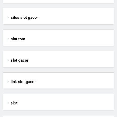
situs slot gacor
slot toto
slot gacor
link slot gacor
slot