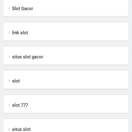
Slot Gacor
link slot
situs slot gacor
slot
slot 777
situs slot