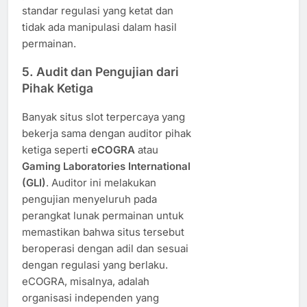
standar regulasi yang ketat dan
tidak ada manipulasi dalam hasil
permainan.
5. Audit dan Pengujian dari
Pihak Ketiga
Banyak situs slot terpercaya yang
bekerja sama dengan auditor pihak
ketiga seperti
eCOGRA
atau
Gaming Laboratories International
(GLI)
. Auditor ini melakukan
pengujian menyeluruh pada
perangkat lunak permainan untuk
memastikan bahwa situs tersebut
beroperasi dengan adil dan sesuai
dengan regulasi yang berlaku.
eCOGRA, misalnya, adalah
organisasi independen yang