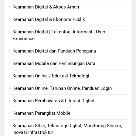
Keamanan Digital & Akses Aman
Keamanan Digital & Ekonomi Publik
Keamanan Digital | Teknologi Informasi | User
Experience
Keamanan Digital dan Panduan Pengguna
Keamanan Mobile dan Perlindungan Data
Keamanan Online / Edukasi Teknologi
Keamanan Online, Taruhan Online, Panduan Login
Keamanan Pembayaran & Literasi Digital
Keamanan Perangkat Mobile
Keamanan Siber, Teknologi Digital, Monitoring Sistem,
Inovasi Infrastruktur