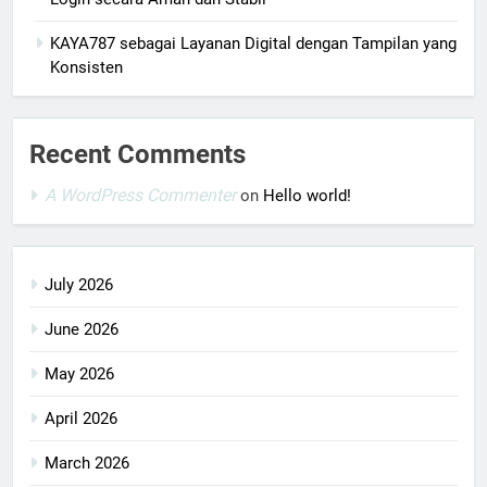
KAYA787 sebagai Layanan Digital dengan Tampilan yang
Konsisten
Recent Comments
A WordPress Commenter
on
Hello world!
July 2026
June 2026
May 2026
April 2026
March 2026