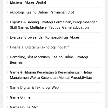
Efisiensi Akses Digital
eknologi, Kasino Online, Permainan Slot
Esports & Gaming, Strategi Permainan, Pengembangan
Skill Gamer, Multiplayer Tactics, Game Education
Evaluasi Browser dan Kompatibilitas Akses
Finansial Digital & Teknologi Inovatif
Gambling, Slot Machines, Kasino Online, Strategi
Bermain
Game & Hiburan Kesehatan & Keseimbangan Hidup
Manajemen Waktu Kesehatan Mental Produktivitas
Game Digital & Teknologi Web
Game Online
Game Online, Slot