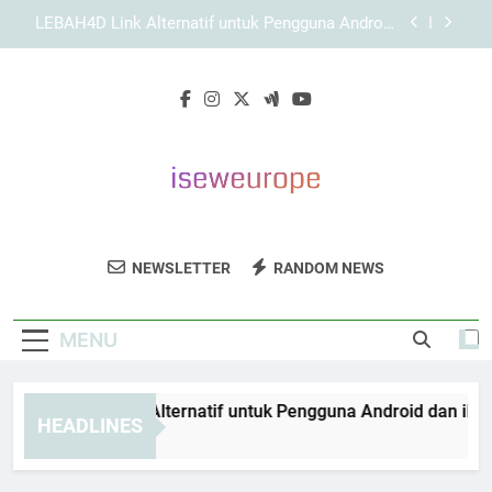
Skip
KAYA787 Alternatif dengan Tampilan Adaptif
to
untuk Layar Ponsel
content
Panduan Memilih Browser yang Tepat untuk
KAYA787 Login secara Aman dan Stabil
EDWINSLOT Link Alternatif untuk Pengguna
Android dan iPhone: Panduan Keamanan Akses
Mobile
LEBAH4D Link Alternatif untuk Pengguna Android
dan iPhone: Panduan Keamanan Akses Mobile
KAYA787 Alternatif dengan Tampilan Adaptif
untuk Layar Ponsel
ISEW Europe
Dapatkan Layanan Teknik Dan Kejuruan
Panduan Memilih Browser yang Tepat untuk
NEWSLETTER
RANDOM NEWS
KAYA787 Login secara Aman dan Stabil
Dari ISEW Europe Untuk Kebutuhan Industri
Anda.
MENU
WINSLOT Link Alternatif untuk Pengguna Android dan iPhon
HEADLINES
eeks Ago