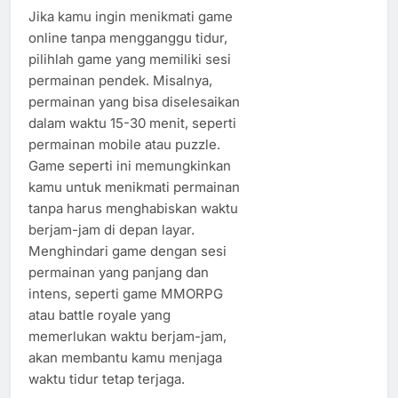
Jika kamu ingin menikmati game
online tanpa mengganggu tidur,
pilihlah game yang memiliki sesi
permainan pendek. Misalnya,
permainan yang bisa diselesaikan
dalam waktu 15-30 menit, seperti
permainan mobile atau puzzle.
Game seperti ini memungkinkan
kamu untuk menikmati permainan
tanpa harus menghabiskan waktu
berjam-jam di depan layar.
Menghindari game dengan sesi
permainan yang panjang dan
intens, seperti game MMORPG
atau battle royale yang
memerlukan waktu berjam-jam,
akan membantu kamu menjaga
waktu tidur tetap terjaga.