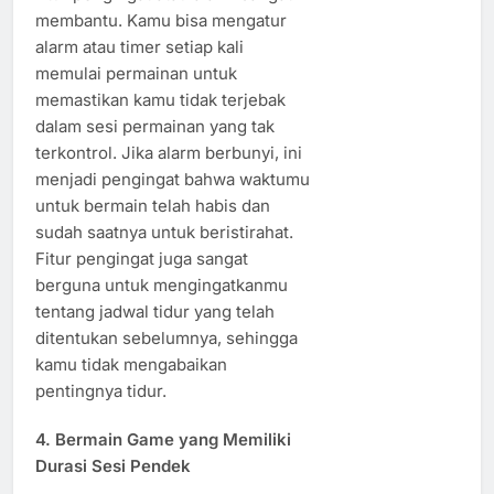
membantu. Kamu bisa mengatur
alarm atau timer setiap kali
memulai permainan untuk
memastikan kamu tidak terjebak
dalam sesi permainan yang tak
terkontrol. Jika alarm berbunyi, ini
menjadi pengingat bahwa waktumu
untuk bermain telah habis dan
sudah saatnya untuk beristirahat.
Fitur pengingat juga sangat
berguna untuk mengingatkanmu
tentang jadwal tidur yang telah
ditentukan sebelumnya, sehingga
kamu tidak mengabaikan
pentingnya tidur.
4.
Bermain Game yang Memiliki
Durasi Sesi Pendek