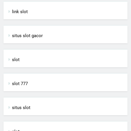
link slot
situs slot gacor
slot
slot 777
situs slot