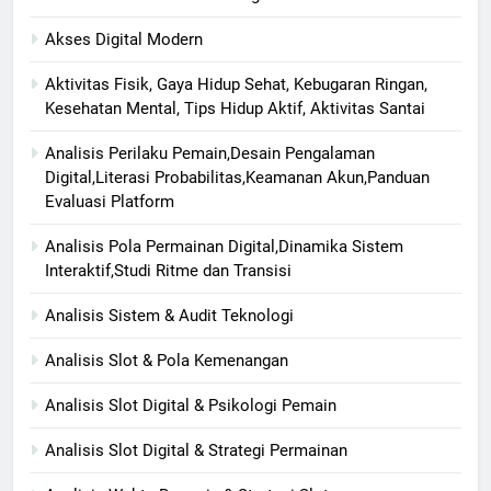
Akses Digital Modern
Aktivitas Fisik, Gaya Hidup Sehat, Kebugaran Ringan,
Kesehatan Mental, Tips Hidup Aktif, Aktivitas Santai
Analisis Perilaku Pemain,Desain Pengalaman
Digital,Literasi Probabilitas,Keamanan Akun,Panduan
Evaluasi Platform
Analisis Pola Permainan Digital,Dinamika Sistem
Interaktif,Studi Ritme dan Transisi
Analisis Sistem & Audit Teknologi
Analisis Slot & Pola Kemenangan
Analisis Slot Digital & Psikologi Pemain
Analisis Slot Digital & Strategi Permainan