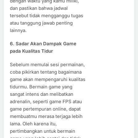
dengan waktu yang kamu miliki,
dan pastikan bahwa jadwal
tersebut tidak mengganggu tugas
atau tanggung jawab penting
lainnya.
6.
Sadar Akan Dampak Game
pada Kualitas Tidur
Sebelum memulai sesi permainan,
coba pikirkan tentang bagaimana
game akan mempengaruhi kualitas
tidurmu. Bermain game yang
sangat intens dan melibatkan
adrenalin, seperti game FPS atau
game pertempuran online, dapat
membuatmu merasa terjaga lebih
lama. Oleh karena itu,
pertimbangkan untuk bermain