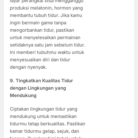
layar perangkat bisa mengganggu
produksi melatonin, hormon yang
membantu tubuh tidur. Jika kamu
ingin bermain game tanpa
mengorbankan tidur, pastikan
untuk menyelesaikan permainan
setidaknya satu jam sebelum tidur.
Ini memberi tubuhmu waktu untuk
menyesuaikan diri dan tidur
dengan nyenyak.
9.
Tingkatkan Kualitas Tidur
dengan Lingkungan yang
Mendukung
Ciptakan lingkungan tidur yang
mendukung untuk memastikan
tidurmu tetap berkualitas. Pastikan
kamar tidurmu gelap, sejuk, dan