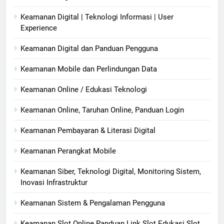
Keamanan Digital | Teknologi Informasi | User
Experience
Keamanan Digital dan Panduan Pengguna
Keamanan Mobile dan Perlindungan Data
Keamanan Online / Edukasi Teknologi
Keamanan Online, Taruhan Online, Panduan Login
Keamanan Pembayaran & Literasi Digital
Keamanan Perangkat Mobile
Keamanan Siber, Teknologi Digital, Monitoring Sistem,
Inovasi Infrastruktur
Keamanan Sistem & Pengalaman Pengguna
Keamanan Slot Online Panduan Link Slot Edukasi Slot