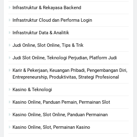
Infrastruktur & Rekayasa Backend
Infrastruktur Cloud dan Performa Login
Infrastruktur Data & Analitik
Judi Online, Slot Online, Tips & Trik
Judi Slot Online, Teknologi Perjudian, Platform Judi
Karir & Pekerjaan, Keuangan Pribadi, Pengembangan Diri,
Entrepreneurship, Produktivitas, Strategi Profesional
Kasino & Teknologi
Kasino Online, Panduan Pemain, Permainan Slot
Kasino Online, Slot Online, Panduan Permainan
Kasino Online, Slot, Permainan Kasino