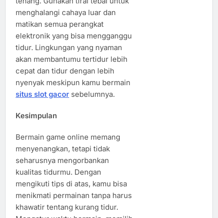
tenang. Gunakan tirai tebal untuk
menghalangi cahaya luar dan
matikan semua perangkat
elektronik yang bisa mengganggu
tidur. Lingkungan yang nyaman
akan membantumu tertidur lebih
cepat dan tidur dengan lebih
nyenyak meskipun kamu bermain
situs slot gacor
sebelumnya.
Kesimpulan
Bermain game online memang
menyenangkan, tetapi tidak
seharusnya mengorbankan
kualitas tidurmu. Dengan
mengikuti tips di atas, kamu bisa
menikmati permainan tanpa harus
khawatir tentang kurang tidur.