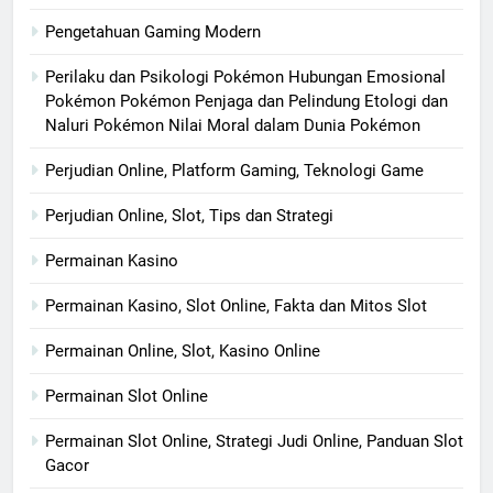
Pengetahuan Gaming Modern
Perilaku dan Psikologi Pokémon Hubungan Emosional
Pokémon Pokémon Penjaga dan Pelindung Etologi dan
Naluri Pokémon Nilai Moral dalam Dunia Pokémon
Perjudian Online, Platform Gaming, Teknologi Game
Perjudian Online, Slot, Tips dan Strategi
Permainan Kasino
Permainan Kasino, Slot Online, Fakta dan Mitos Slot
Permainan Online, Slot, Kasino Online
Permainan Slot Online
Permainan Slot Online, Strategi Judi Online, Panduan Slot
Gacor