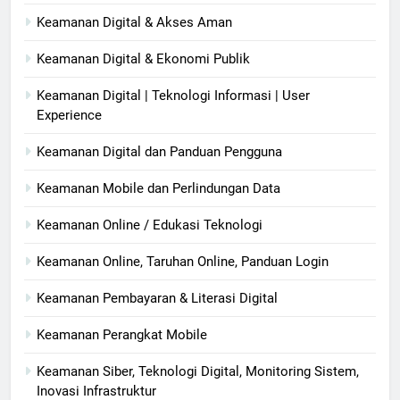
Keamanan Digital & Akses Aman
Keamanan Digital & Ekonomi Publik
Keamanan Digital | Teknologi Informasi | User
Experience
Keamanan Digital dan Panduan Pengguna
Keamanan Mobile dan Perlindungan Data
Keamanan Online / Edukasi Teknologi
Keamanan Online, Taruhan Online, Panduan Login
Keamanan Pembayaran & Literasi Digital
Keamanan Perangkat Mobile
Keamanan Siber, Teknologi Digital, Monitoring Sistem,
Inovasi Infrastruktur