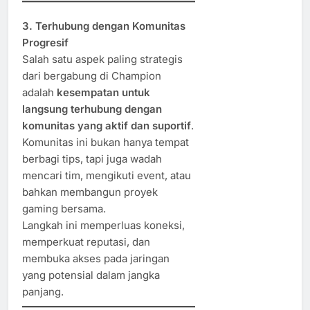
3. Terhubung dengan Komunitas
Progresif
Salah satu aspek paling strategis
dari bergabung di Champion
adalah
kesempatan untuk
langsung terhubung dengan
komunitas yang aktif dan suportif
.
Komunitas ini bukan hanya tempat
berbagi tips, tapi juga wadah
mencari tim, mengikuti event, atau
bahkan membangun proyek
gaming bersama.
Langkah ini memperluas koneksi,
memperkuat reputasi, dan
membuka akses pada jaringan
yang potensial dalam jangka
panjang.