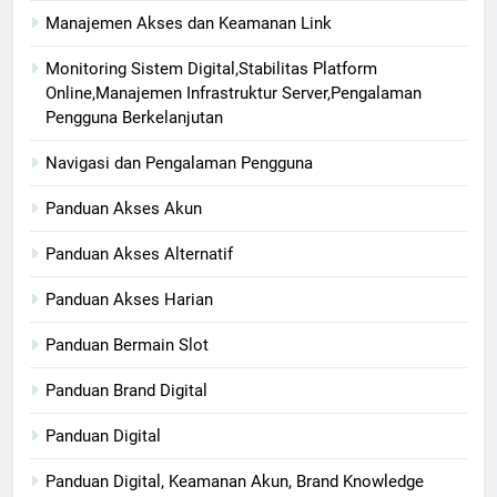
Manajemen Akses dan Keamanan Link
Monitoring Sistem Digital,Stabilitas Platform
Online,Manajemen Infrastruktur Server,Pengalaman
Pengguna Berkelanjutan
Navigasi dan Pengalaman Pengguna
Panduan Akses Akun
Panduan Akses Alternatif
Panduan Akses Harian
Panduan Bermain Slot
Panduan Brand Digital
Panduan Digital
Panduan Digital, Keamanan Akun, Brand Knowledge