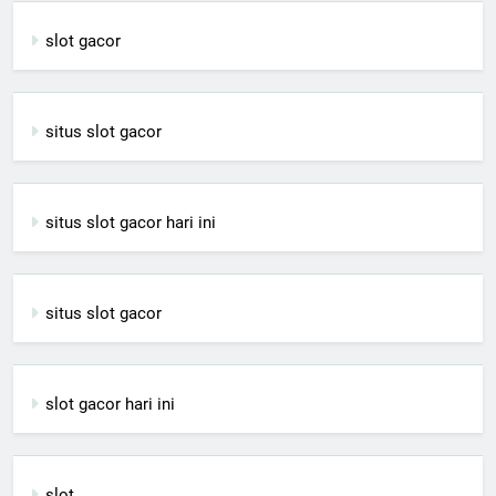
slot gacor
situs slot gacor
situs slot gacor hari ini
situs slot gacor
slot gacor hari ini
slot