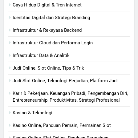
Gaya Hidup Digital & Tren Internet
Identitas Digital dan Strategi Branding
Infrastruktur & Rekayasa Backend
Infrastruktur Cloud dan Performa Login
Infrastruktur Data & Analitik
Judi Online, Slot Online, Tips & Trik
Judi Slot Online, Teknologi Perjudian, Platform Judi
Karir & Pekerjaan, Keuangan Pribadi, Pengembangan Diri,
Entrepreneurship, Produktivitas, Strategi Profesional
Kasino & Teknologi
Kasino Online, Panduan Pemain, Permainan Slot