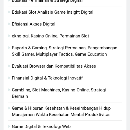
Edukasi Permainan & Strategi Digital
Edukasi Slot Analisis Game Insight Digital
Efisiensi Akses Digital
eknologi, Kasino Online, Permainan Slot
Esports & Gaming, Strategi Permainan, Pengembangan
Skill Gamer, Multiplayer Tactics, Game Education
Evaluasi Browser dan Kompatibilitas Akses
Finansial Digital & Teknologi Inovatif
Gambling, Slot Machines, Kasino Online, Strategi
Bermain
Game & Hiburan Kesehatan & Keseimbangan Hidup
Manajemen Waktu Kesehatan Mental Produktivitas
Game Digital & Teknologi Web