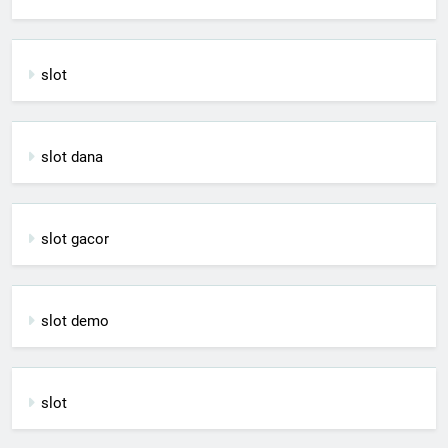
slot
slot dana
slot gacor
slot demo
slot