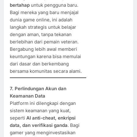
bertahap
untuk pengguna baru.
Bagi mereka yang baru menjajal
dunia game online, ini adalah
langkah strategis untuk belajar
dengan aman, tanpa tekanan
berlebihan dari pemain veteran.
Bergabung lebih awal memberi
keuntungan karena bisa memulai
dari dasar dan berkembang
bersama komunitas secara alami.
7. Perlindungan Akun dan
Keamanan Data
Platform ini dilengkapi dengan
sistem keamanan yang kuat,
seperti
AI anti-cheat, enkripsi
data, dan verifikasi ganda
. Bagi
gamer yang menginvestasikan