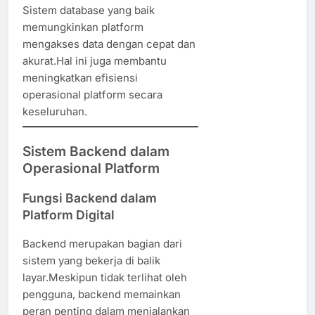
Sistem database yang baik
memungkinkan platform
mengakses data dengan cepat dan
akurat.Hal ini juga membantu
meningkatkan efisiensi
operasional platform secara
keseluruhan.
Sistem Backend dalam
Operasional Platform
Fungsi Backend dalam
Platform Digital
Backend merupakan bagian dari
sistem yang bekerja di balik
layar.Meskipun tidak terlihat oleh
pengguna, backend memainkan
peran penting dalam menjalankan