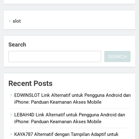
slot
Search
SEARCH
Recent Posts
EDWINSLOT Link Alternatif untuk Pengguna Android dan
iPhone: Panduan Keamanan Akses Mobile
LEBAH4D Link Alternatif untuk Pengguna Android dan
iPhone: Panduan Keamanan Akses Mobile
KAYA787 Alternatif dengan Tampilan Adaptif untuk