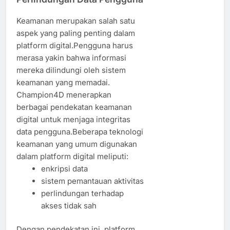
Keamanan merupakan salah satu
aspek yang paling penting dalam
platform digital.Pengguna harus
merasa yakin bahwa informasi
mereka dilindungi oleh sistem
keamanan yang memadai.
Champion4D menerapkan
berbagai pendekatan keamanan
digital untuk menjaga integritas
data pengguna.Beberapa teknologi
keamanan yang umum digunakan
dalam platform digital meliputi:
enkripsi data
sistem pemantauan aktivitas
perlindungan terhadap
akses tidak sah
Dengan pendekatan ini, platform