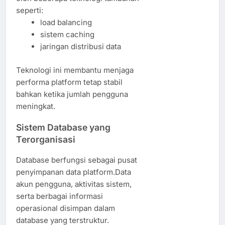
seperti:
load balancing
sistem caching
jaringan distribusi data
Teknologi ini membantu menjaga
performa platform tetap stabil
bahkan ketika jumlah pengguna
meningkat.
Sistem Database yang
Terorganisasi
Database berfungsi sebagai pusat
penyimpanan data platform.Data
akun pengguna, aktivitas sistem,
serta berbagai informasi
operasional disimpan dalam
database yang terstruktur.