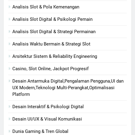
Analisis Slot & Pola Kemenangan
Analisis Slot Digital & Psikologi Pemain
Analisis Slot Digital & Strategi Permainan
Analisis Waktu Bermain & Strategi Slot
Arsitektur Sistem & Reliability Engineering
Casino, Slot Online, Jackpot Progresif
Desain Antarmuka Digital,Pengalaman Pengguna,UI dan
UX Modern,Teknologi Multi-Perangkat,Optimalisasi
Platform
Desain Interaktif & Psikologi Digital
Desain UI/UX & Visual Komunikasi
Dunia Gaming & Tren Global