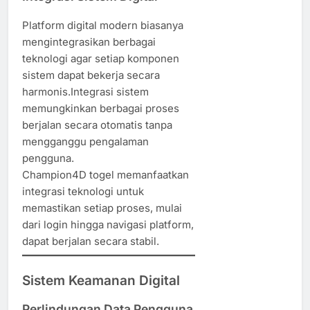
Platform digital modern biasanya
mengintegrasikan berbagai
teknologi agar setiap komponen
sistem dapat bekerja secara
harmonis.Integrasi sistem
memungkinkan berbagai proses
berjalan secara otomatis tanpa
mengganggu pengalaman
pengguna.
Champion4D togel memanfaatkan
integrasi teknologi untuk
memastikan setiap proses, mulai
dari login hingga navigasi platform,
dapat berjalan secara stabil.
Sistem Keamanan Digital
Perlindungan Data Pengguna