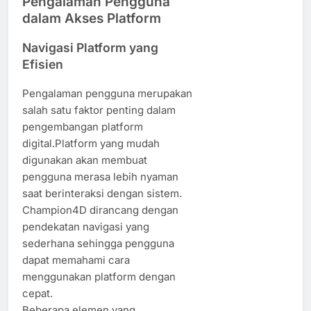
Pengalaman Pengguna
dalam Akses Platform
Navigasi Platform yang
Efisien
Pengalaman pengguna merupakan
salah satu faktor penting dalam
pengembangan platform
digital.Platform yang mudah
digunakan akan membuat
pengguna merasa lebih nyaman
saat berinteraksi dengan sistem.
Champion4D dirancang dengan
pendekatan navigasi yang
sederhana sehingga pengguna
dapat memahami cara
menggunakan platform dengan
cepat.
Beberapa elemen yang