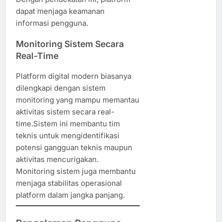
dapat menjaga keamanan
informasi pengguna.
Monitoring Sistem Secara
Real-Time
Platform digital modern biasanya
dilengkapi dengan sistem
monitoring yang mampu memantau
aktivitas sistem secara real-
time.Sistem ini membantu tim
teknis untuk mengidentifikasi
potensi gangguan teknis maupun
aktivitas mencurigakan.
Monitoring sistem juga membantu
menjaga stabilitas operasional
platform dalam jangka panjang.