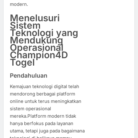
modern.
Menelusuri
Sistem
Teknologi yang
Mendukung
Operasional
Champion4D
Togel
Pendahuluan
Kemajuan teknologi digital telah
mendorong berbagai platform
online untuk terus meningkatkan
sistem operasional
mereka.Platform modern tidak
hanya berfokus pada layanan
utama, tetapi juga pada bagaimana