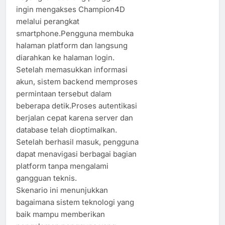
ingin mengakses Champion4D
melalui perangkat
smartphone.Pengguna membuka
halaman platform dan langsung
diarahkan ke halaman login.
Setelah memasukkan informasi
akun, sistem backend memproses
permintaan tersebut dalam
beberapa detik.Proses autentikasi
berjalan cepat karena server dan
database telah dioptimalkan.
Setelah berhasil masuk, pengguna
dapat menavigasi berbagai bagian
platform tanpa mengalami
gangguan teknis.
Skenario ini menunjukkan
bagaimana sistem teknologi yang
baik mampu memberikan