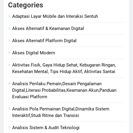
Categories
Adaptasi Layar Mobile dan Interaksi Sentuh
Akses Alternatif & Keamanan Digital
Akses Alternatif Platform Digital
Akses Digital Modern
Aktivitas Fisik, Gaya Hidup Sehat, Kebugaran Ringan,
Kesehatan Mental, Tips Hidup Aktif, Aktivitas Santai
Analisis Perilaku Pemain,Desain Pengalaman
Digital,Literasi Probabilitas,Keamanan Akun,Panduan
Evaluasi Platform
Analisis Pola Permainan Digital,Dinamika Sistem
Interaktif,Studi Ritme dan Transisi
Analisis Sistem & Audit Teknologi