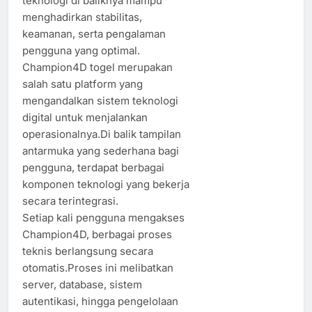
teknologi di baliknya mampu
menghadirkan stabilitas,
keamanan, serta pengalaman
pengguna yang optimal.
Champion4D togel merupakan
salah satu platform yang
mengandalkan sistem teknologi
digital untuk menjalankan
operasionalnya.Di balik tampilan
antarmuka yang sederhana bagi
pengguna, terdapat berbagai
komponen teknologi yang bekerja
secara terintegrasi.
Setiap kali pengguna mengakses
Champion4D, berbagai proses
teknis berlangsung secara
otomatis.Proses ini melibatkan
server, database, sistem
autentikasi, hingga pengelolaan