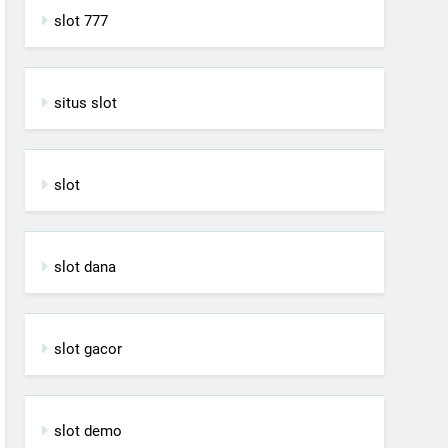
slot 777
situs slot
slot
slot dana
slot gacor
slot demo