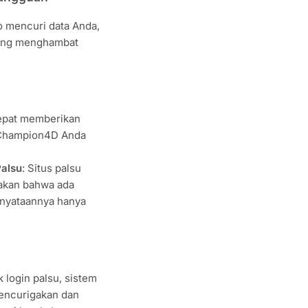
ko mencuri data Anda,
ng menghambat
 tepat memberikan
 Champion4D Anda
Palsu
: Situs palsu
akan bahwa ada
enyataannya hanya
k login palsu, sistem
encurigakan dan