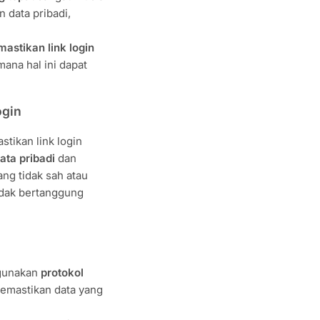
 data pribadi,
astikan link login
ana hal ini dapat
ogin
tikan link login
ata pribadi
dan
ng tidak sah atau
tidak bertanggung
ggunakan
protokol
emastikan data yang