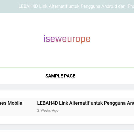
LEBAH4D Link Alternatif untuk Pengguna Android dan i
KAYA787 Alternatif denga
Panduan Memilih Browser yang Tepat untuk 
EDWINSLOT Link Alternatif untuk Pengguna Android dan iP
W Europe
LEBAH4D Link Alternatif untuk Pengguna Android dan i
Layanan Teknik Dan Kejuruan Dari ISEW Europe Untuk Kebutuha
KAYA787 Alternatif denga
SAMPLE PAGE
Panduan Memilih Browser yang Tepat untuk 
LEBAH4D Link Alternatif untuk Pengguna Android dan i
2 Weeks Ago