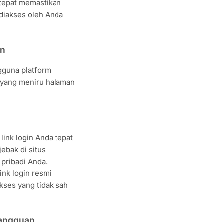
g tepat memastikan
iakses oleh Anda
an
gguna platform
yang meniru halaman
link login Anda tepat
ebak di situs
pribadi Anda.
ink login resmi
ses yang tidak sah
Gangguan