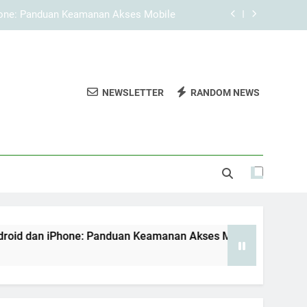
Phone: Panduan Keamanan Akses Mobile
n Tampilan Adaptif untuk Layar Ponsel
KAYA787 Login secara Aman dan Stabil
NEWSLETTER
RANDOM NEWS
hone: Panduan Keamanan Akses Mobile
Phone: Panduan Keamanan Akses Mobile
n Industri Anda.
n Tampilan Adaptif untuk Layar Ponsel
KAYA787 Login secara Aman dan Stabil
Phone: Panduan Keamanan Akses Mobile
KAYA787 Altern
3 Weeks Ago