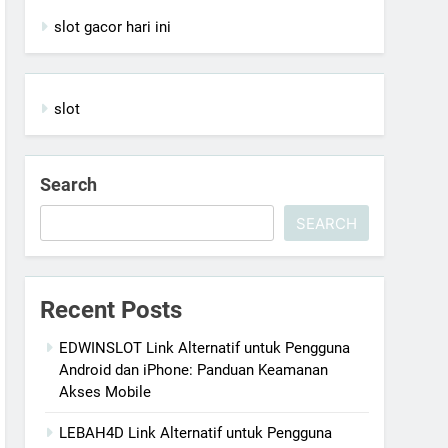
slot gacor hari ini
slot
Search
SEARCH
Recent Posts
EDWINSLOT Link Alternatif untuk Pengguna
Android dan iPhone: Panduan Keamanan
Akses Mobile
LEBAH4D Link Alternatif untuk Pengguna