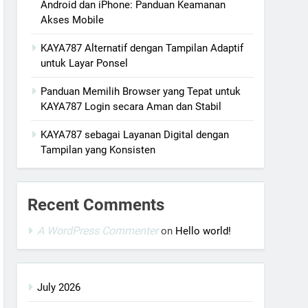
Android dan iPhone: Panduan Keamanan
Akses Mobile
KAYA787 Alternatif dengan Tampilan Adaptif
untuk Layar Ponsel
Panduan Memilih Browser yang Tepat untuk
KAYA787 Login secara Aman dan Stabil
KAYA787 sebagai Layanan Digital dengan
Tampilan yang Konsisten
Recent Comments
A WordPress Commenter
on
Hello world!
July 2026