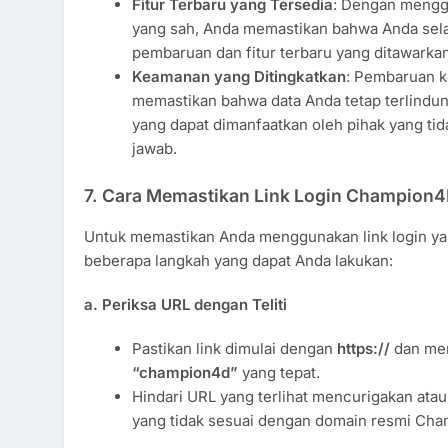
Fitur Terbaru yang Tersedia
: Dengan menggu
yang sah, Anda memastikan bahwa Anda sela
pembaruan dan fitur terbaru yang ditawark
Keamanan yang Ditingkatkan
: Pembaruan k
memastikan bahwa data Anda tetap terlindung
yang dapat dimanfaatkan oleh pihak yang ti
jawab.
7.
Cara Memastikan Link Login Champion4
Untuk memastikan Anda menggunakan link login yan
beberapa langkah yang dapat Anda lakukan:
a.
Periksa URL dengan Teliti
Pastikan link dimulai dengan
https://
dan me
“champion4d”
yang tepat.
Hindari URL yang terlihat mencurigakan atau 
yang tidak sesuai dengan domain resmi Ch