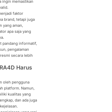
a ingin memastikan
alid.
menjadi faktor
 brand, tetapi juga
n yang aman,
ator apa saja yang
ya.
t pandang informatif,
akun, pengalaman
esmi secara lebih
ARA4D Harus
an oleh pengguna
ah platform. Namun,
liki kualitas yang
lengkap, dan ada juga
ejelasan.