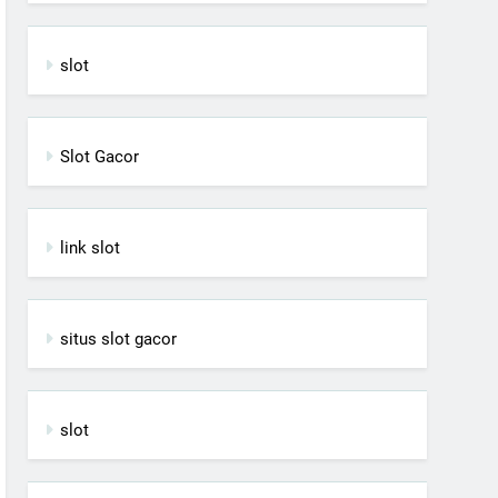
slot
Slot Gacor
link slot
situs slot gacor
slot