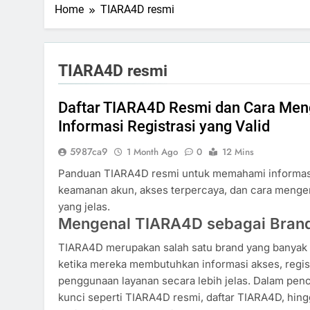
Home
TIARA4D resmi
TIARA4D resmi
Daftar TIARA4D Resmi dan Cara Men
Informasi Registrasi yang Valid
5987ca9
1 Month Ago
0
12 Mins
Panduan TIARA4D resmi untuk memahami informasi r
keamanan akun, akses terpercaya, dan cara menge
yang jelas.
Mengenal TIARA4D sebagai Brand 
TIARA4D merupakan salah satu brand yang banyak 
ketika mereka membutuhkan informasi akses, regis
penggunaan layanan secara lebih jelas. Dalam penc
kunci seperti TIARA4D resmi, daftar TIARA4D, hing