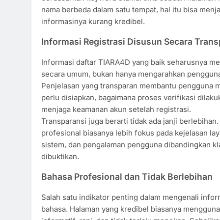
nama berbeda dalam satu tempat, hal itu bisa menj
informasinya kurang kredibel.
Informasi Registrasi Disusun Secara Tran
Informasi daftar TIARA4D yang baik seharusnya me
secara umum, bukan hanya mengarahkan pengguna
Penjelasan yang transparan membantu pengguna 
perlu disiapkan, bagaimana proses verifikasi dilak
menjaga keamanan akun setelah registrasi.
Transparansi juga berarti tidak ada janji berlebihan
profesional biasanya lebih fokus pada kejelasan l
sistem, dan pengalaman pengguna dibandingkan kla
dibuktikan.
Bahasa Profesional dan Tidak Berlebihan
Salah satu indikator penting dalam mengenali infor
bahasa. Halaman yang kredibel biasanya menggun