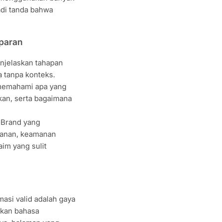
adi tanda bahwa
sparan
njelaskan tahapan
 tanpa konteks.
memahami apa yang
ukan, serta bagaimana
. Brand yang
ayanan, keamanan
im yang sulit
masi valid adalah gaya
akan bahasa