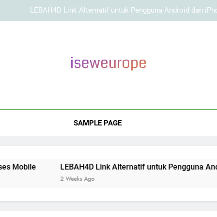
LEBAH4D Link Alternatif untuk Pengguna Android dan i
KAYA787 Alternatif denga
Panduan Memilih Browser yang Tepat untuk 
EDWINSLOT Link Alternatif untuk Pengguna Android dan iP
W Europe
LEBAH4D Link Alternatif untuk Pengguna Android dan i
Layanan Teknik Dan Kejuruan Dari ISEW Europe Untuk Kebutuha
KAYA787 Alternatif denga
SAMPLE PAGE
Panduan Memilih Browser yang Tepat untuk 
LEBAH4D Link Alternatif untuk Pengguna Android dan i
2 Weeks Ago