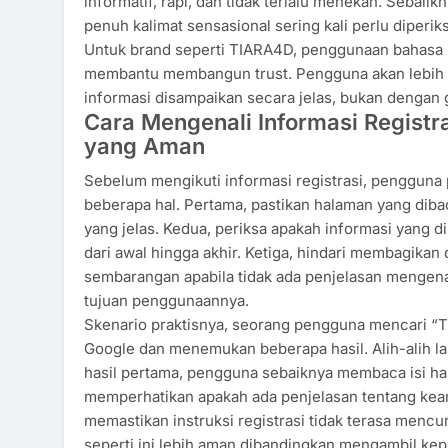
informatif, rapi, dan tidak terlalu menekan. Sebali
penuh kalimat sensasional sering kali perlu diperiksa
Untuk brand seperti TIARA4D, penggunaan bahasa 
membantu membangun trust. Pengguna akan lebih 
informasi disampaikan secara jelas, bukan dengan
Cara Mengenali Informasi Regist
yang Aman
Sebelum mengikuti informasi registrasi, pengguna
beberapa hal. Pertama, pastikan halaman yang dibac
yang jelas. Kedua, periksa apakah informasi yang 
dari awal hingga akhir. Ketiga, hindari membagikan 
sembarangan apabila tidak ada penjelasan mengen
tujuan penggunaannya.
Skenario praktisnya, seorang pengguna mencari “
Google dan menemukan beberapa hasil. Alih-alih l
hasil pertama, pengguna sebaiknya membaca isi ha
memperhatikan apakah ada penjelasan tentang kea
memastikan instruksi registrasi tidak terasa menc
seperti ini lebih aman dibandingkan mengambil ke