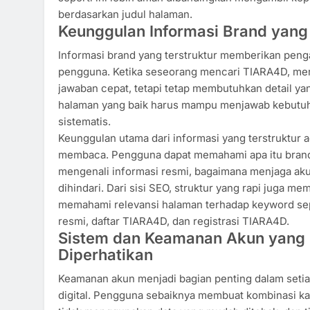
berdasarkan judul halaman.
Keunggulan Informasi Brand yang 
Informasi brand yang terstruktur memberikan penga
pengguna. Ketika seseorang mencari TIARA4D, mer
jawaban cepat, tetapi tetap membutuhkan detail yan
halaman yang baik harus mampu menjawab kebutuh
sistematis.
Keunggulan utama dari informasi yang terstruktur
membaca. Pengguna dapat memahami apa itu bran
mengenali informasi resmi, bagaimana menjaga aku
dihindari. Dari sisi SEO, struktur yang rapi juga m
memahami relevansi halaman terhadap keyword se
resmi, daftar TIARA4D, dan registrasi TIARA4D.
Sistem dan Keamanan Akun yang 
Diperhatikan
Keamanan akun menjadi bagian penting dalam setiap
digital. Pengguna sebaiknya membuat kombinasi kat