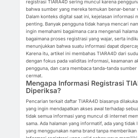
registrasi TIARA4D sering muncul karena penggun
bahwa sumber yang mereka temukan benar-benar v
Dalam konteks digital saat ini, kejelasan informasi 
penting. Banyak pengguna tidak hanya mencari nama
ingin memahami bagaimana cara mengenali halama
bagaimana proses registrasi yang wajar, serta indik
menunjukkan bahwa suatu informasi dapat diperca
Karena itu, artikel ini membahas TIARA4D dari sudu
dengan fokus pada validitas informasi, keamanan 
pengguna, dan cara membaca tanda-tanda sumber r
cermat.
Mengapa Informasi Registrasi TI
Diperiksa?
Pencarian terkait daftar TIARA4D biasanya dilakuk
yang ingin mendapatkan akses awal terhadap sebu
tidak semua informasi yang muncul di internet memi
sama. Ada halaman yang informatif, ada yang tidak 
yang menggunakan nama brand tanpa memberikan k