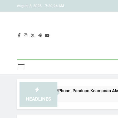
Skip
August 8, 2026
7:20:27 AM
to
content
ISE
Dapatkan 
gguna Android dan iPhone: Panduan Keamanan Akses Mobile
HEADLINES