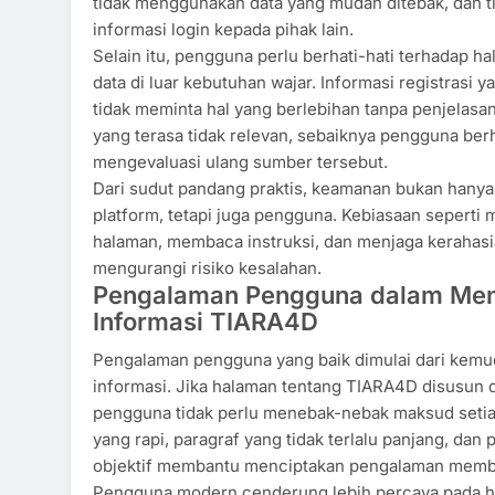
tidak menggunakan data yang mudah ditebak, dan 
informasi login kepada pihak lain.
Selain itu, pengguna perlu berhati-hati terhadap 
data di luar kebutuhan wajar. Informasi registrasi y
tidak meminta hal yang berlebihan tanpa penjelasan
yang terasa tidak relevan, sebaiknya pengguna ber
mengevaluasi ulang sumber tersebut.
Dari sudut pandang praktis, keamanan bukan hany
platform, tetapi juga pengguna. Kebiasaan seperti
halaman, membaca instruksi, dan menjaga kerahasi
mengurangi risiko kesalahan.
Pengalaman Pengguna dalam Me
Informasi TIARA4D
Pengalaman pengguna yang baik dimulai dari ke
informasi. Jika halaman tentang TIARA4D disusun d
pengguna tidak perlu menebak-nebak maksud setia
yang rapi, paragraf yang tidak terlalu panjang, dan
objektif membantu menciptakan pengalaman memb
Pengguna modern cenderung lebih percaya pada 