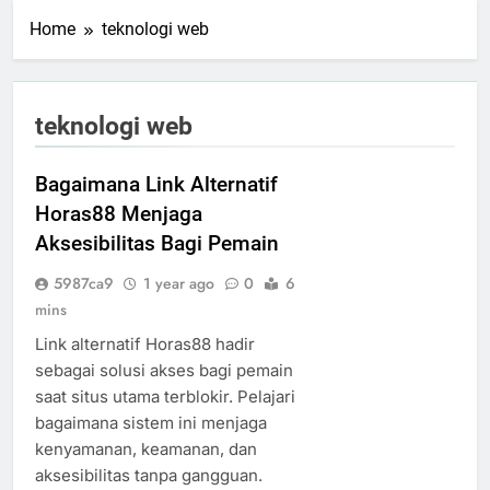
Home
teknologi web
teknologi web
Bagaimana Link Alternatif
Horas88 Menjaga
Aksesibilitas Bagi Pemain
5987ca9
1 year ago
0
6
mins
Link alternatif Horas88 hadir
sebagai solusi akses bagi pemain
saat situs utama terblokir. Pelajari
bagaimana sistem ini menjaga
kenyamanan, keamanan, dan
aksesibilitas tanpa gangguan.