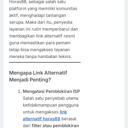
Horas88, sebagai salah satu
platform yang memiliki komunitas
aktif, menghadapi tantangan
serupa. Maka dari itu, penyedia
layanan ini rutin memperbarui dan
membagikan link alternatif resmi
guna memastikan para pemain
tetap bisa mengakses layanan
mereka tanpa hambatan teknis.
Mengapa Link Alternatif
Menjadi Penting?
Mengatasi Pemblokiran ISP
Salah satu penyebab utama
ketidakmampuan pengguna
untuk mengakses
link
alternatif horas88
berasal
dari
filter atau pemblokiran