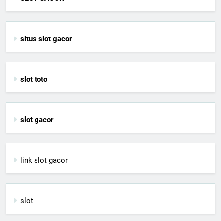
situs slot gacor
slot toto
slot gacor
link slot gacor
slot