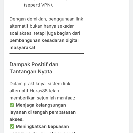
(seperti VPN).
Dengan demikian, penggunaan link
alternatif bukan hanya sekadar
soal akses, tetapi juga bagian dari
pembangunan kesadaran digital
masyarakat
.
Dampak Positif dan
Tantangan Nyata
Dalam praktiknya, sistem link
alternatif Horas88 telah
memberikan sejumlah manfaat:
Menjaga kelangsungan
layanan di tengah pembatasan
akses.
Meningkatkan kepuasan