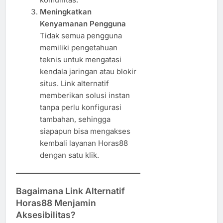
Meningkatkan
Kenyamanan Pengguna
Tidak semua pengguna
memiliki pengetahuan
teknis untuk mengatasi
kendala jaringan atau blokir
situs. Link alternatif
memberikan solusi instan
tanpa perlu konfigurasi
tambahan, sehingga
siapapun bisa mengakses
kembali layanan Horas88
dengan satu klik.
Bagaimana Link Alternatif
Horas88 Menjamin
Aksesibilitas?