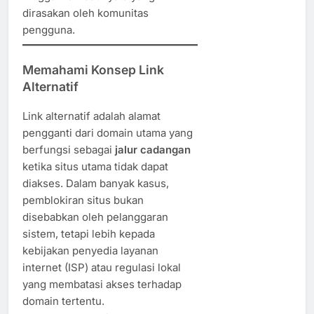
dirasakan oleh komunitas
pengguna.
Memahami Konsep Link
Alternatif
Link alternatif adalah alamat
pengganti dari domain utama yang
berfungsi sebagai
jalur cadangan
ketika situs utama tidak dapat
diakses. Dalam banyak kasus,
pemblokiran situs bukan
disebabkan oleh pelanggaran
sistem, tetapi lebih kepada
kebijakan penyedia layanan
internet (ISP) atau regulasi lokal
yang membatasi akses terhadap
domain tertentu.