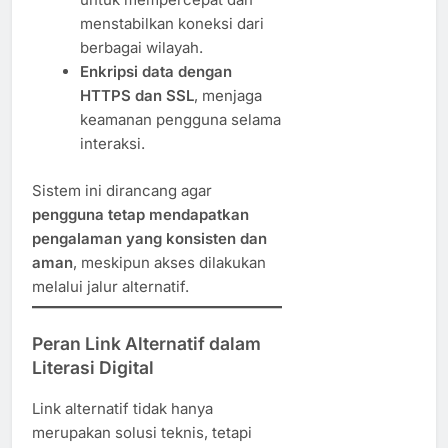
menstabilkan koneksi dari
berbagai wilayah.
Enkripsi data dengan
HTTPS dan SSL
, menjaga
keamanan pengguna selama
interaksi.
Sistem ini dirancang agar
pengguna tetap mendapatkan
pengalaman yang konsisten dan
aman
, meskipun akses dilakukan
melalui jalur alternatif.
Peran Link Alternatif dalam
Literasi Digital
Link alternatif tidak hanya
merupakan solusi teknis, tetapi