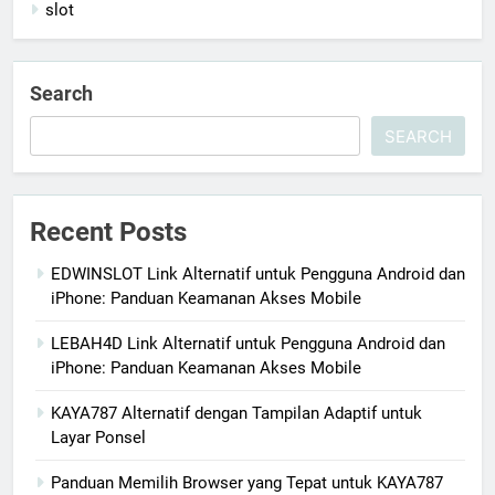
slot
Search
SEARCH
Recent Posts
EDWINSLOT Link Alternatif untuk Pengguna Android dan
iPhone: Panduan Keamanan Akses Mobile
LEBAH4D Link Alternatif untuk Pengguna Android dan
iPhone: Panduan Keamanan Akses Mobile
KAYA787 Alternatif dengan Tampilan Adaptif untuk
Layar Ponsel
Panduan Memilih Browser yang Tepat untuk KAYA787