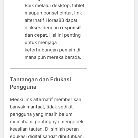
Baik melalui desktop, tablet,
maupun ponsel pintar, link
alternatif Horas88 dapat
diakses dengan
responsif
dan cepat
. Hal ini penting
untuk menjaga
keterhubungan pemain di
mana pun mereka berada.
Tantangan dan Edukasi
Pengguna
Meski link alternatif memberikan
banyak manfaat, tidak sedikit
pengguna yang masih belum
memahami pentingnya mengecek
keaslian tautan. Di sinilah peran
edukasi digital sangat dibutuhkan.