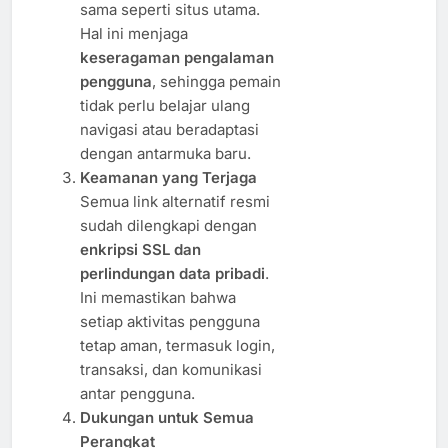
sama seperti situs utama.
Hal ini menjaga
keseragaman pengalaman
pengguna
, sehingga pemain
tidak perlu belajar ulang
navigasi atau beradaptasi
dengan antarmuka baru.
Keamanan yang Terjaga
Semua link alternatif resmi
sudah dilengkapi dengan
enkripsi SSL dan
perlindungan data pribadi
.
Ini memastikan bahwa
setiap aktivitas pengguna
tetap aman, termasuk login,
transaksi, dan komunikasi
antar pengguna.
Dukungan untuk Semua
Perangkat