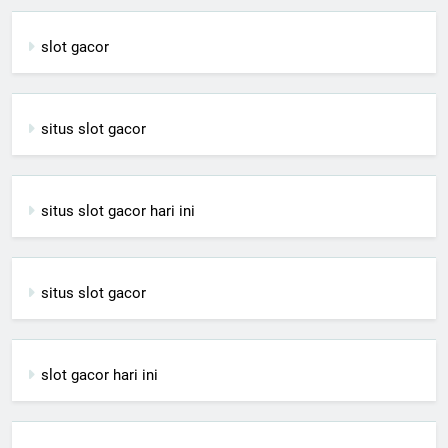
slot gacor
situs slot gacor
situs slot gacor hari ini
situs slot gacor
slot gacor hari ini