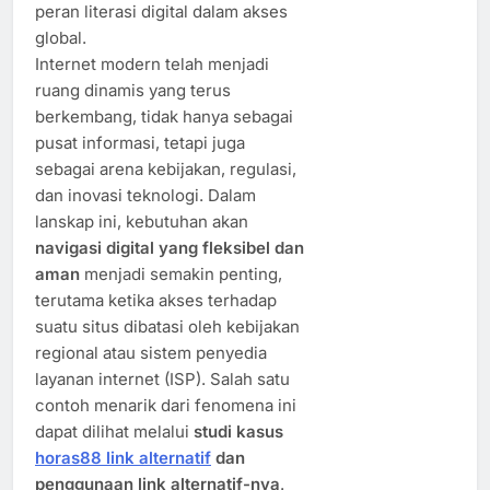
peran literasi digital dalam akses
global.
Internet modern telah menjadi
ruang dinamis yang terus
berkembang, tidak hanya sebagai
pusat informasi, tetapi juga
sebagai arena kebijakan, regulasi,
dan inovasi teknologi. Dalam
lanskap ini, kebutuhan akan
navigasi digital yang fleksibel dan
aman
menjadi semakin penting,
terutama ketika akses terhadap
suatu situs dibatasi oleh kebijakan
regional atau sistem penyedia
layanan internet (ISP). Salah satu
contoh menarik dari fenomena ini
dapat dilihat melalui
studi kasus
horas88 link alternatif
dan
penggunaan link alternatif-nya
.