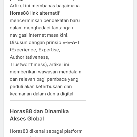
Artikel ini membahas bagaimana
Horas88 link alternatif
mencerminkan pendekatan baru
dalam menghadapi tantangan
navigasi internet masa kini.
Disusun dengan prinsip
E-E-A-T
(Experience, Expertise,
Authoritativeness,
Trustworthiness), artikel ini
memberikan wawasan mendalam
dan relevan bagi pembaca yang
peduli akan keterbukaan dan
keamanan dalam dunia digital.
Horas88 dan Dinamika
Akses Global
Horas88 dikenal sebagai platform