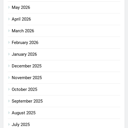
May 2026
April 2026
March 2026
February 2026
January 2026
December 2025
November 2025
October 2025
September 2025
August 2025
July 2025