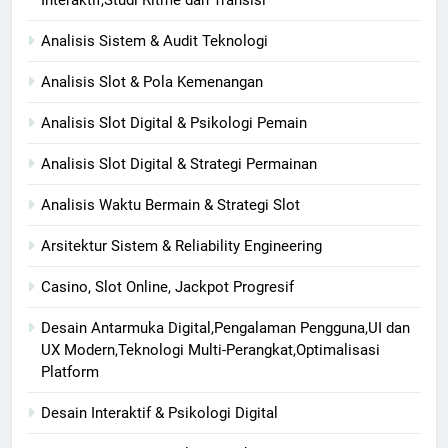
Interaktif,Studi Ritme dan Transisi
Analisis Sistem & Audit Teknologi
Analisis Slot & Pola Kemenangan
Analisis Slot Digital & Psikologi Pemain
Analisis Slot Digital & Strategi Permainan
Analisis Waktu Bermain & Strategi Slot
Arsitektur Sistem & Reliability Engineering
Casino, Slot Online, Jackpot Progresif
Desain Antarmuka Digital,Pengalaman Pengguna,UI dan
UX Modern,Teknologi Multi-Perangkat,Optimalisasi
Platform
Desain Interaktif & Psikologi Digital