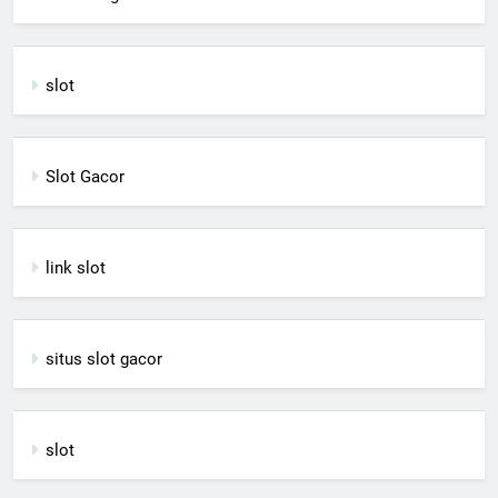
slot
Slot Gacor
link slot
situs slot gacor
slot