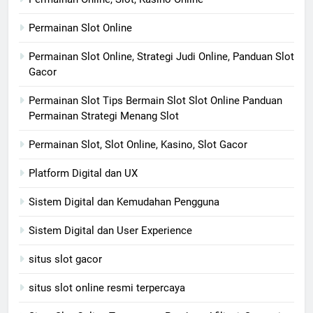
Permainan Slot Online
Permainan Slot Online, Strategi Judi Online, Panduan Slot
Gacor
Permainan Slot Tips Bermain Slot Slot Online Panduan
Permainan Strategi Menang Slot
Permainan Slot, Slot Online, Kasino, Slot Gacor
Platform Digital dan UX
Sistem Digital dan Kemudahan Pengguna
Sistem Digital dan User Experience
situs slot gacor
situs slot online resmi terpercaya