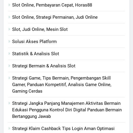
Slot Online, Pembayaran Cepat, Horas88
Slot Online, Strategi Permainan, Judi Online
Slot, Judi Online, Mesin Slot
Solusi Akses Platform
Statistik & Analisis Slot
Strategi Bermain & Analisis Slot
Strategi Game, Tips Bermain, Pengembangan Skill
Gamer, Panduan Kompetitif, Analisis Game Online,
Gaming Cerdas
Strategi Jangka Panjang Manajemen Aktivitas Bermain
Edukasi Pengguna Kontrol Diri Digital Panduan Bermain
Bertanggung Jawab
Strategi Klaim Cashback Tips Login Aman Optimasi