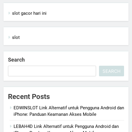
slot gacor hari ini
slot
Search
SEARCH
Recent Posts
EDWINSLOT Link Alternatif untuk Pengguna Android dan
iPhone: Panduan Keamanan Akses Mobile
LEBAH4D Link Alternatif untuk Pengguna Android dan