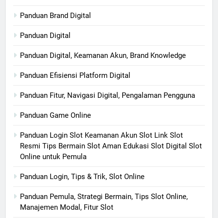
Panduan Brand Digital
Panduan Digital
Panduan Digital, Keamanan Akun, Brand Knowledge
Panduan Efisiensi Platform Digital
Panduan Fitur, Navigasi Digital, Pengalaman Pengguna
Panduan Game Online
Panduan Login Slot Keamanan Akun Slot Link Slot
Resmi Tips Bermain Slot Aman Edukasi Slot Digital Slot
Online untuk Pemula
Panduan Login, Tips & Trik, Slot Online
Panduan Pemula, Strategi Bermain, Tips Slot Online,
Manajemen Modal, Fitur Slot