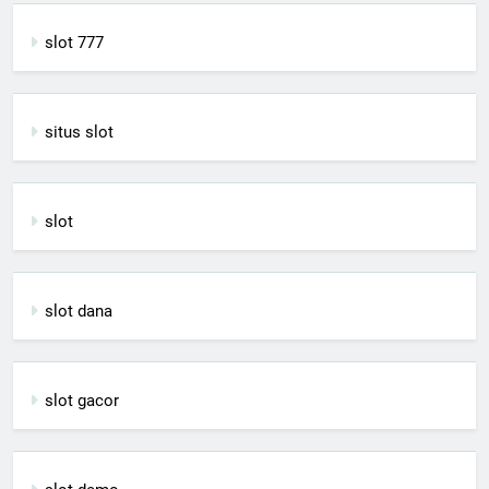
slot 777
situs slot
slot
slot dana
slot gacor