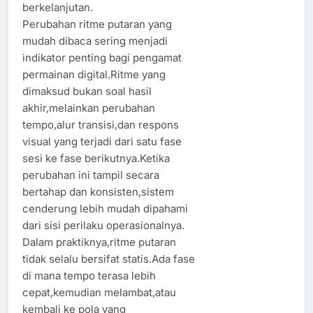
berkelanjutan.
Perubahan ritme putaran yang
mudah dibaca sering menjadi
indikator penting bagi pengamat
permainan digital.Ritme yang
dimaksud bukan soal hasil
akhir,melainkan perubahan
tempo,alur transisi,dan respons
visual yang terjadi dari satu fase
sesi ke fase berikutnya.Ketika
perubahan ini tampil secara
bertahap dan konsisten,sistem
cenderung lebih mudah dipahami
dari sisi perilaku operasionalnya.
Dalam praktiknya,ritme putaran
tidak selalu bersifat statis.Ada fase
di mana tempo terasa lebih
cepat,kemudian melambat,atau
kembali ke pola yang