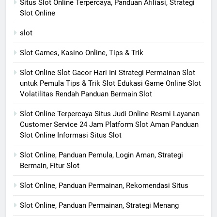
Situs Slot Online Terpercaya, Panduan Afiliasi, Strategi
Slot Online
slot
Slot Games, Kasino Online, Tips & Trik
Slot Online Slot Gacor Hari Ini Strategi Permainan Slot
untuk Pemula Tips & Trik Slot Edukasi Game Online Slot
Volatilitas Rendah Panduan Bermain Slot
Slot Online Terpercaya Situs Judi Online Resmi Layanan
Customer Service 24 Jam Platform Slot Aman Panduan
Slot Online Informasi Situs Slot
Slot Online, Panduan Pemula, Login Aman, Strategi
Bermain, Fitur Slot
Slot Online, Panduan Permainan, Rekomendasi Situs
Slot Online, Panduan Permainan, Strategi Menang