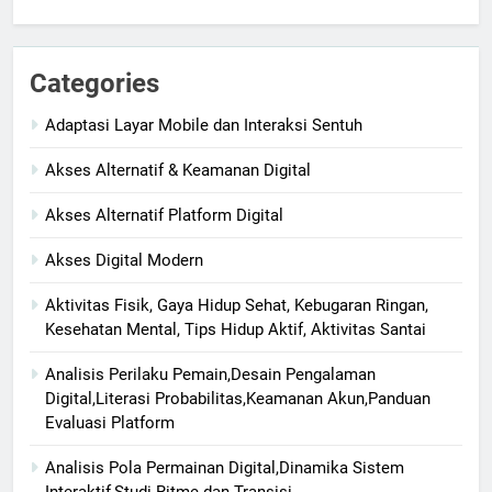
Categories
Adaptasi Layar Mobile dan Interaksi Sentuh
Akses Alternatif & Keamanan Digital
Akses Alternatif Platform Digital
Akses Digital Modern
Aktivitas Fisik, Gaya Hidup Sehat, Kebugaran Ringan,
Kesehatan Mental, Tips Hidup Aktif, Aktivitas Santai
Analisis Perilaku Pemain,Desain Pengalaman
Digital,Literasi Probabilitas,Keamanan Akun,Panduan
Evaluasi Platform
Analisis Pola Permainan Digital,Dinamika Sistem