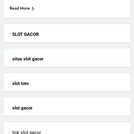
Read More
SLOT GACOR
situs slot gacor
slot toto
slot gacor
link slot gacor