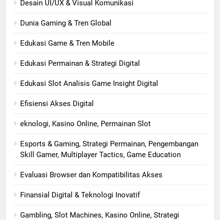
Desain UI/UX & Visual Komunikasi
Dunia Gaming & Tren Global
Edukasi Game & Tren Mobile
Edukasi Permainan & Strategi Digital
Edukasi Slot Analisis Game Insight Digital
Efisiensi Akses Digital
eknologi, Kasino Online, Permainan Slot
Esports & Gaming, Strategi Permainan, Pengembangan
Skill Gamer, Multiplayer Tactics, Game Education
Evaluasi Browser dan Kompatibilitas Akses
Finansial Digital & Teknologi Inovatif
Gambling, Slot Machines, Kasino Online, Strategi