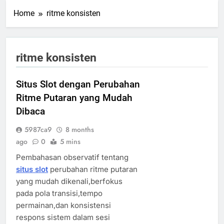
Home
ritme konsisten
ritme konsisten
Situs Slot dengan Perubahan
Ritme Putaran yang Mudah
Dibaca
5987ca9
8 months
ago
0
5 mins
Pembahasan observatif tentang
situs slot
perubahan ritme putaran
yang mudah dikenali,berfokus
pada pola transisi,tempo
permainan,dan konsistensi
respons sistem dalam sesi