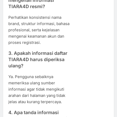
mengenali informasi
TIARA4D resmi?
Perhatikan konsistensi nama
brand, struktur informasi, bahasa
profesional, serta kejelasan
mengenai keamanan akun dan
proses registrasi.
3. Apakah informasi daftar
TIARA4D harus diperiksa
ulang?
Ya. Pengguna sebaiknya
memeriksa ulang sumber
informasi agar tidak mengikuti
arahan dari halaman yang tidak
jelas atau kurang terpercaya.
4. Apa tanda informasi