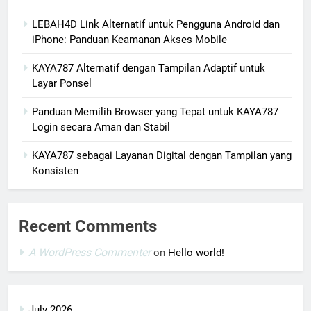
LEBAH4D Link Alternatif untuk Pengguna Android dan
iPhone: Panduan Keamanan Akses Mobile
KAYA787 Alternatif dengan Tampilan Adaptif untuk
Layar Ponsel
Panduan Memilih Browser yang Tepat untuk KAYA787
Login secara Aman dan Stabil
KAYA787 sebagai Layanan Digital dengan Tampilan yang
Konsisten
Recent Comments
A WordPress Commenter
on
Hello world!
July 2026