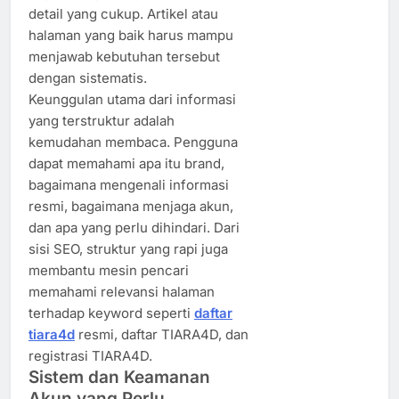
detail yang cukup. Artikel atau
halaman yang baik harus mampu
menjawab kebutuhan tersebut
dengan sistematis.
Keunggulan utama dari informasi
yang terstruktur adalah
kemudahan membaca. Pengguna
dapat memahami apa itu brand,
bagaimana mengenali informasi
resmi, bagaimana menjaga akun,
dan apa yang perlu dihindari. Dari
sisi SEO, struktur yang rapi juga
membantu mesin pencari
memahami relevansi halaman
terhadap keyword seperti
daftar
tiara4d
resmi, daftar TIARA4D, dan
registrasi TIARA4D.
Sistem dan Keamanan
Akun yang Perlu