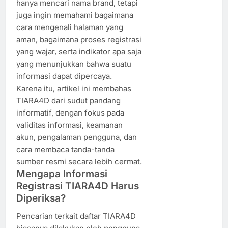
hanya mencari nama brand, tetapi
juga ingin memahami bagaimana
cara mengenali halaman yang
aman, bagaimana proses registrasi
yang wajar, serta indikator apa saja
yang menunjukkan bahwa suatu
informasi dapat dipercaya.
Karena itu, artikel ini membahas
TIARA4D dari sudut pandang
informatif, dengan fokus pada
validitas informasi, keamanan
akun, pengalaman pengguna, dan
cara membaca tanda-tanda
sumber resmi secara lebih cermat.
Mengapa Informasi
Registrasi TIARA4D Harus
Diperiksa?
Pencarian terkait daftar TIARA4D