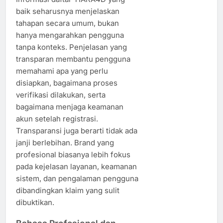
baik seharusnya menjelaskan
tahapan secara umum, bukan
hanya mengarahkan pengguna
tanpa konteks. Penjelasan yang
transparan membantu pengguna
memahami apa yang perlu
disiapkan, bagaimana proses
verifikasi dilakukan, serta
bagaimana menjaga keamanan
akun setelah registrasi.
Transparansi juga berarti tidak ada
janji berlebihan. Brand yang
profesional biasanya lebih fokus
pada kejelasan layanan, keamanan
sistem, dan pengalaman pengguna
dibandingkan klaim yang sulit
dibuktikan.