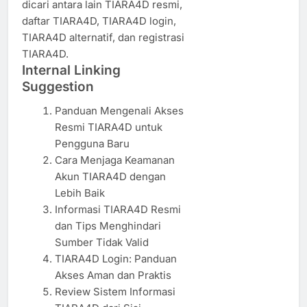
dicari antara lain TIARA4D resmi,
daftar TIARA4D, TIARA4D login,
TIARA4D alternatif, dan registrasi
TIARA4D.
Internal Linking
Suggestion
Panduan Mengenali Akses
Resmi TIARA4D untuk
Pengguna Baru
Cara Menjaga Keamanan
Akun TIARA4D dengan
Lebih Baik
Informasi TIARA4D Resmi
dan Tips Menghindari
Sumber Tidak Valid
TIARA4D Login: Panduan
Akses Aman dan Praktis
Review Sistem Informasi