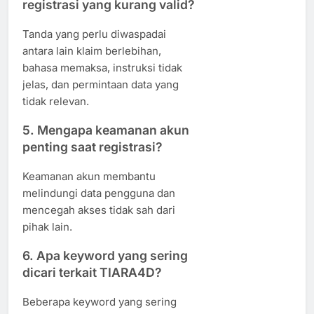
registrasi yang kurang valid?
Tanda yang perlu diwaspadai
antara lain klaim berlebihan,
bahasa memaksa, instruksi tidak
jelas, dan permintaan data yang
tidak relevan.
5. Mengapa keamanan akun
penting saat registrasi?
Keamanan akun membantu
melindungi data pengguna dan
mencegah akses tidak sah dari
pihak lain.
6. Apa keyword yang sering
dicari terkait TIARA4D?
Beberapa keyword yang sering