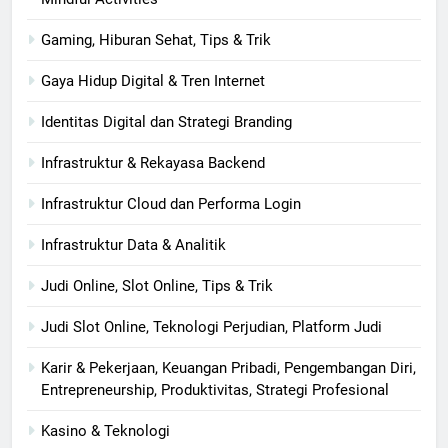
Gaming, Hiburan Sehat, Tips & Trik
Gaya Hidup Digital & Tren Internet
Identitas Digital dan Strategi Branding
Infrastruktur & Rekayasa Backend
Infrastruktur Cloud dan Performa Login
Infrastruktur Data & Analitik
Judi Online, Slot Online, Tips & Trik
Judi Slot Online, Teknologi Perjudian, Platform Judi
Karir & Pekerjaan, Keuangan Pribadi, Pengembangan Diri,
Entrepreneurship, Produktivitas, Strategi Profesional
Kasino & Teknologi