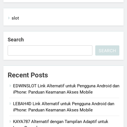
slot
Search
SEARCH
Recent Posts
EDWINSLOT Link Alternatif untuk Pengguna Android dan
iPhone: Panduan Keamanan Akses Mobile
LEBAH4D Link Alternatif untuk Pengguna Android dan
iPhone: Panduan Keamanan Akses Mobile
KAYA787 Alternatif dengan Tampilan Adaptif untuk