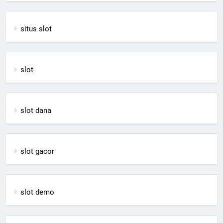
situs slot
slot
slot dana
slot gacor
slot demo