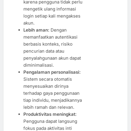
karena pengguna tidak perlu
mengetik ulang informasi
login setiap kali mengakses
akun.
Lebih aman:
Dengan
memanfaatkan autentikasi
berbasis konteks, risiko
pencurian data atau
penyalahgunaan akun dapat
diminimalisasi.
Pengalaman personalisasi:
Sistem secara otomatis
menyesuaikan dirinya
terhadap gaya penggunaan
tiap individu, menjadikannya
lebih ramah dan relevan.
Produktivitas meningkat:
Pengguna dapat langsung
fokus pada aktivitas inti