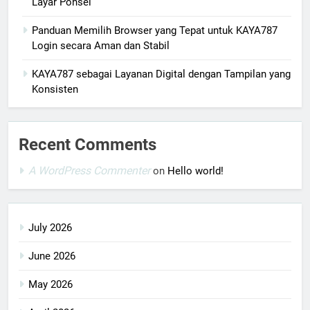
Layar Ponsel
Panduan Memilih Browser yang Tepat untuk KAYA787
Login secara Aman dan Stabil
KAYA787 sebagai Layanan Digital dengan Tampilan yang
Konsisten
Recent Comments
A WordPress Commenter
on
Hello world!
July 2026
June 2026
May 2026