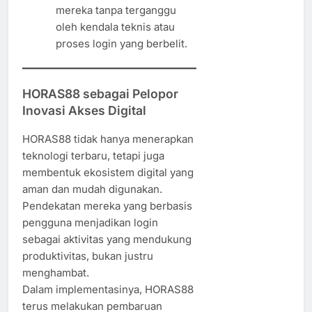
mereka tanpa terganggu
oleh kendala teknis atau
proses login yang berbelit.
HORAS88 sebagai Pelopor
Inovasi Akses Digital
HORAS88 tidak hanya menerapkan
teknologi terbaru, tetapi juga
membentuk ekosistem digital yang
aman dan mudah digunakan.
Pendekatan mereka yang berbasis
pengguna menjadikan login
sebagai aktivitas yang mendukung
produktivitas, bukan justru
menghambat.
Dalam implementasinya, HORAS88
terus melakukan pembaruan