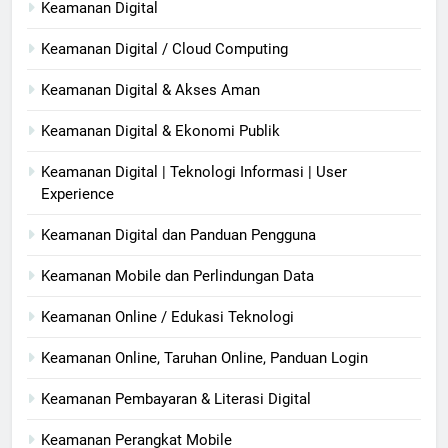
Keamanan Digital
Keamanan Digital / Cloud Computing
Keamanan Digital & Akses Aman
Keamanan Digital & Ekonomi Publik
Keamanan Digital | Teknologi Informasi | User
Experience
Keamanan Digital dan Panduan Pengguna
Keamanan Mobile dan Perlindungan Data
Keamanan Online / Edukasi Teknologi
Keamanan Online, Taruhan Online, Panduan Login
Keamanan Pembayaran & Literasi Digital
Keamanan Perangkat Mobile