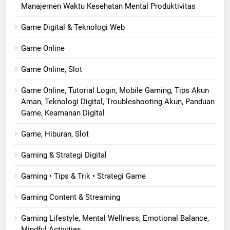
Manajemen Waktu Kesehatan Mental Produktivitas
Game Digital & Teknologi Web
Game Online
Game Online, Slot
Game Online, Tutorial Login, Mobile Gaming, Tips Akun
Aman, Teknologi Digital, Troubleshooting Akun, Panduan
Game, Keamanan Digital
Game, Hiburan, Slot
Gaming & Strategi Digital
Gaming • Tips & Trik • Strategi Game
Gaming Content & Streaming
Gaming Lifestyle, Mental Wellness, Emotional Balance,
Mindful Activities