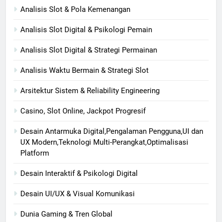
Analisis Slot & Pola Kemenangan
Analisis Slot Digital & Psikologi Pemain
Analisis Slot Digital & Strategi Permainan
Analisis Waktu Bermain & Strategi Slot
Arsitektur Sistem & Reliability Engineering
Casino, Slot Online, Jackpot Progresif
Desain Antarmuka Digital,Pengalaman Pengguna,UI dan
UX Modern,Teknologi Multi-Perangkat,Optimalisasi
Platform
Desain Interaktif & Psikologi Digital
Desain UI/UX & Visual Komunikasi
Dunia Gaming & Tren Global