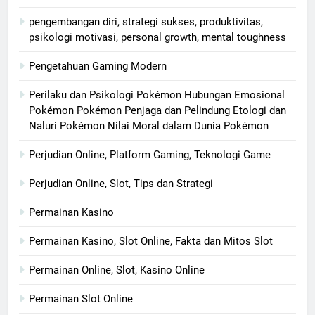
pengembangan diri, strategi sukses, produktivitas,
psikologi motivasi, personal growth, mental toughness
Pengetahuan Gaming Modern
Perilaku dan Psikologi Pokémon Hubungan Emosional
Pokémon Pokémon Penjaga dan Pelindung Etologi dan
Naluri Pokémon Nilai Moral dalam Dunia Pokémon
Perjudian Online, Platform Gaming, Teknologi Game
Perjudian Online, Slot, Tips dan Strategi
Permainan Kasino
Permainan Kasino, Slot Online, Fakta dan Mitos Slot
Permainan Online, Slot, Kasino Online
Permainan Slot Online