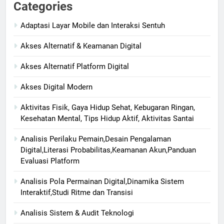
Categories
Adaptasi Layar Mobile dan Interaksi Sentuh
Akses Alternatif & Keamanan Digital
Akses Alternatif Platform Digital
Akses Digital Modern
Aktivitas Fisik, Gaya Hidup Sehat, Kebugaran Ringan,
Kesehatan Mental, Tips Hidup Aktif, Aktivitas Santai
Analisis Perilaku Pemain,Desain Pengalaman
Digital,Literasi Probabilitas,Keamanan Akun,Panduan
Evaluasi Platform
Analisis Pola Permainan Digital,Dinamika Sistem
Interaktif,Studi Ritme dan Transisi
Analisis Sistem & Audit Teknologi