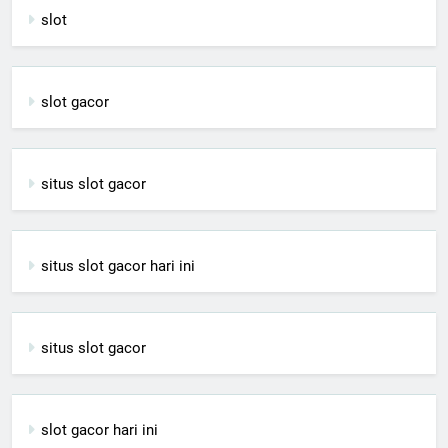
slot
slot gacor
situs slot gacor
situs slot gacor hari ini
situs slot gacor
slot gacor hari ini