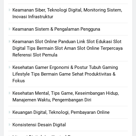
Keamanan Siber, Teknologi Digital, Monitoring Sistem,
Inovasi Infrastruktur
Keamanan Sistem & Pengalaman Pengguna
Keamanan Slot Online Panduan Link Slot Edukasi Slot
Digital Tips Bermain Slot Aman Slot Online Terpercaya
Referensi Slot Pemula
Kesehatan Gamer Ergonomi & Postur Tubuh Gaming
Lifestyle Tips Bermain Game Sehat Produktivitas &
Fokus
Kesehatan Mental, Tips Game, Keseimbangan Hidup,
Manajemen Waktu, Pengembangan Diri
Keuangan Digital, Teknologi, Pembayaran Online
Konsistensi Desain Digital