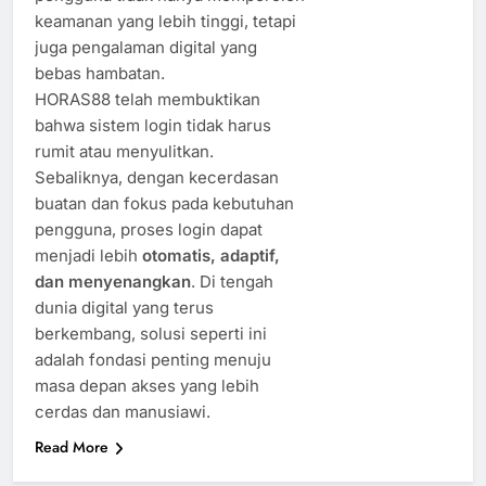
keamanan yang lebih tinggi, tetapi
juga pengalaman digital yang
bebas hambatan.
HORAS88 telah membuktikan
bahwa sistem login tidak harus
rumit atau menyulitkan.
Sebaliknya, dengan kecerdasan
buatan dan fokus pada kebutuhan
pengguna, proses login dapat
menjadi lebih
otomatis, adaptif,
dan menyenangkan
. Di tengah
dunia digital yang terus
berkembang, solusi seperti ini
adalah fondasi penting menuju
masa depan akses yang lebih
cerdas dan manusiawi.
Read More