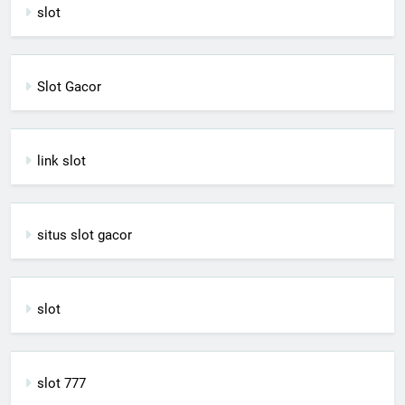
slot
Slot Gacor
link slot
situs slot gacor
slot
slot 777