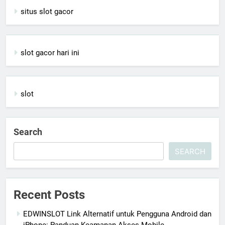
situs slot gacor
slot gacor hari ini
slot
Search
SEARCH
Recent Posts
EDWINSLOT Link Alternatif untuk Pengguna Android dan