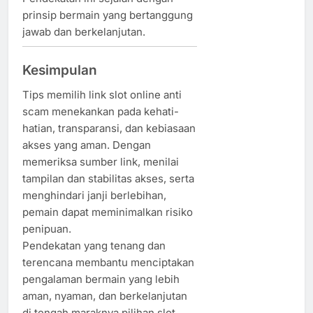
prinsip bermain yang bertanggung
jawab dan berkelanjutan.
Kesimpulan
Tips memilih link slot online anti
scam menekankan pada kehati-
hatian, transparansi, dan kebiasaan
akses yang aman. Dengan
memeriksa sumber link, menilai
tampilan dan stabilitas akses, serta
menghindari janji berlebihan,
pemain dapat meminimalkan risiko
penipuan.
Pendekatan yang tenang dan
terencana membantu menciptakan
pengalaman bermain yang lebih
aman, nyaman, dan berkelanjutan
di tengah maraknya pilihan slot