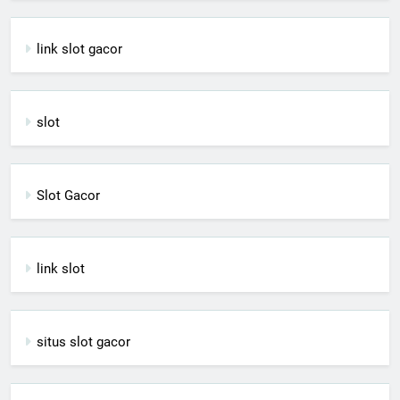
link slot gacor
slot
Slot Gacor
link slot
situs slot gacor