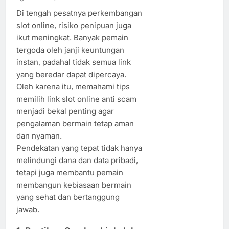
Di tengah pesatnya perkembangan
slot online, risiko penipuan juga
ikut meningkat. Banyak pemain
tergoda oleh janji keuntungan
instan, padahal tidak semua link
yang beredar dapat dipercaya.
Oleh karena itu, memahami tips
memilih link slot online anti scam
menjadi bekal penting agar
pengalaman bermain tetap aman
dan nyaman.
Pendekatan yang tepat tidak hanya
melindungi dana dan data pribadi,
tetapi juga membantu pemain
membangun kebiasaan bermain
yang sehat dan bertanggung
jawab.