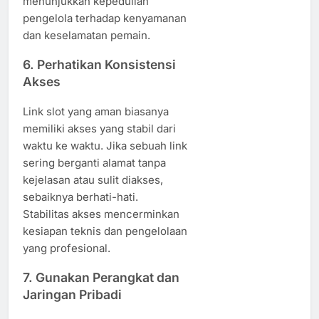
menunjukkan kepedulian
pengelola terhadap kenyamanan
dan keselamatan pemain.
6. Perhatikan Konsistensi
Akses
Link slot yang aman biasanya
memiliki akses yang stabil dari
waktu ke waktu. Jika sebuah link
sering berganti alamat tanpa
kejelasan atau sulit diakses,
sebaiknya berhati-hati.
Stabilitas akses mencerminkan
kesiapan teknis dan pengelolaan
yang profesional.
7. Gunakan Perangkat dan
Jaringan Pribadi