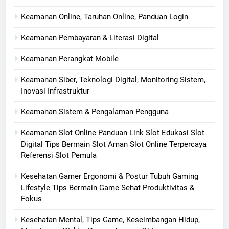
Keamanan Online, Taruhan Online, Panduan Login
Keamanan Pembayaran & Literasi Digital
Keamanan Perangkat Mobile
Keamanan Siber, Teknologi Digital, Monitoring Sistem,
Inovasi Infrastruktur
Keamanan Sistem & Pengalaman Pengguna
Keamanan Slot Online Panduan Link Slot Edukasi Slot
Digital Tips Bermain Slot Aman Slot Online Terpercaya
Referensi Slot Pemula
Kesehatan Gamer Ergonomi & Postur Tubuh Gaming
Lifestyle Tips Bermain Game Sehat Produktivitas &
Fokus
Kesehatan Mental, Tips Game, Keseimbangan Hidup,