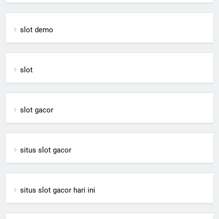
slot demo
slot
slot gacor
situs slot gacor
situs slot gacor hari ini