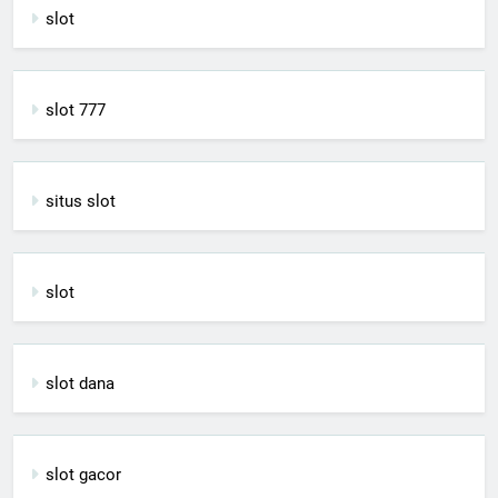
slot
slot 777
situs slot
slot
slot dana
slot gacor