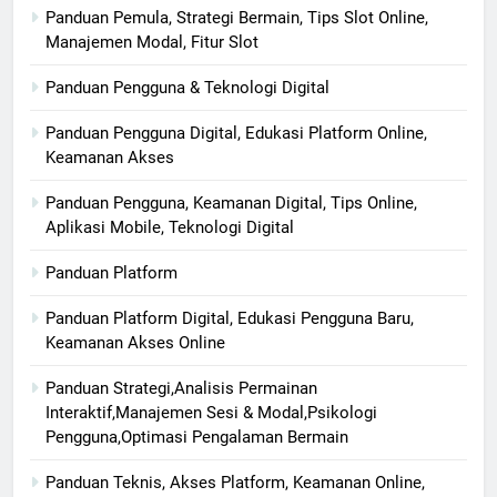
Panduan Pemula, Strategi Bermain, Tips Slot Online,
Manajemen Modal, Fitur Slot
Panduan Pengguna & Teknologi Digital
Panduan Pengguna Digital, Edukasi Platform Online,
Keamanan Akses
Panduan Pengguna, Keamanan Digital, Tips Online,
Aplikasi Mobile, Teknologi Digital
Panduan Platform
Panduan Platform Digital, Edukasi Pengguna Baru,
Keamanan Akses Online
Panduan Strategi,Analisis Permainan
Interaktif,Manajemen Sesi & Modal,Psikologi
Pengguna,Optimasi Pengalaman Bermain
Panduan Teknis, Akses Platform, Keamanan Online,