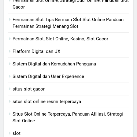
Permainan Slot Online, Strategi Judi Online, Panduan Slot
Gacor
Permainan Slot Tips Bermain Slot Slot Online Panduan
Permainan Strategi Menang Slot
Permainan Slot, Slot Online, Kasino, Slot Gacor
Platform Digital dan UX
Sistem Digital dan Kemudahan Pengguna
Sistem Digital dan User Experience
situs slot gacor
situs slot online resmi terpercaya
Situs Slot Online Terpercaya, Panduan Afiliasi, Strategi
Slot Online
slot