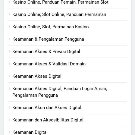
Kasino Online, Panduan Pemain, Permainan Slot
Kasino Online, Slot Online, Panduan Permainan
Kasino Online, Slot, Permainan Kasino
Keamanan & Pengalaman Pengguna
Keamanan Akses & Privasi Digital
Keamanan Akses & Validasi Domain
Keamanan Akses Digital
Keamanan Akses Digital, Panduan Login Aman,
Pengalaman Pengguna
Keamanan Akun dan Akses Digital
Keamanan dan Aksesibilitas Digital
Keamanan Digital