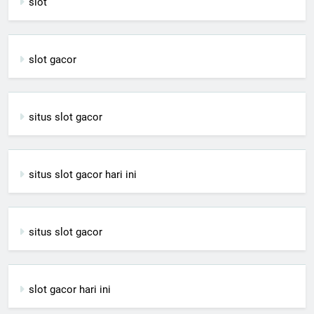
slot
slot gacor
situs slot gacor
situs slot gacor hari ini
situs slot gacor
slot gacor hari ini