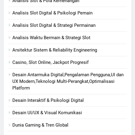
Analisis Slot & Pola Kemenangan
Analisis Slot Digital & Psikologi Pemain
Analisis Slot Digital & Strategi Permainan
Analisis Waktu Bermain & Strategi Slot
Arsitektur Sistem & Reliability Engineering
Casino, Slot Online, Jackpot Progresif
Desain Antarmuka Digital,Pengalaman Pengguna,UI dan
UX Modern,Teknologi Multi-Perangkat,Optimalisasi
Platform
Desain Interaktif & Psikologi Digital
Desain UI/UX & Visual Komunikasi
Dunia Gaming & Tren Global