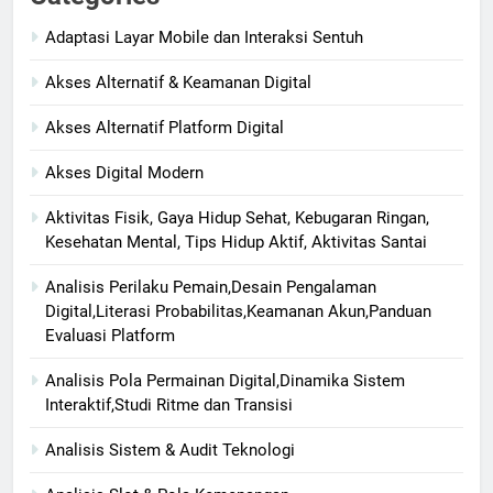
Adaptasi Layar Mobile dan Interaksi Sentuh
Akses Alternatif & Keamanan Digital
Akses Alternatif Platform Digital
Akses Digital Modern
Aktivitas Fisik, Gaya Hidup Sehat, Kebugaran Ringan,
Kesehatan Mental, Tips Hidup Aktif, Aktivitas Santai
Analisis Perilaku Pemain,Desain Pengalaman
Digital,Literasi Probabilitas,Keamanan Akun,Panduan
Evaluasi Platform
Analisis Pola Permainan Digital,Dinamika Sistem
Interaktif,Studi Ritme dan Transisi
Analisis Sistem & Audit Teknologi