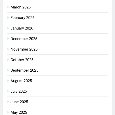
March 2026
February 2026
January 2026
December 2025
November 2025
October 2025
September 2025
August 2025
July 2025
June 2025
May 2025