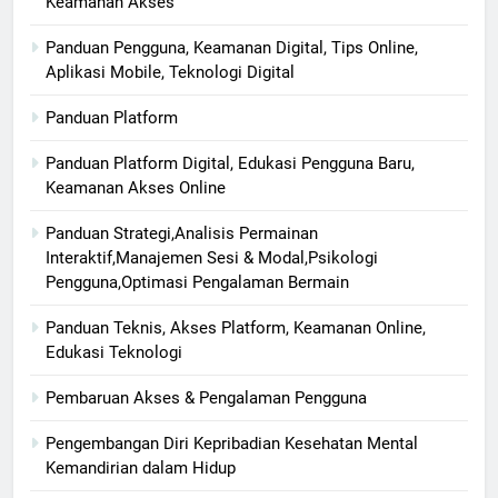
Keamanan Akses
Panduan Pengguna, Keamanan Digital, Tips Online,
Aplikasi Mobile, Teknologi Digital
Panduan Platform
Panduan Platform Digital, Edukasi Pengguna Baru,
Keamanan Akses Online
Panduan Strategi,Analisis Permainan
Interaktif,Manajemen Sesi & Modal,Psikologi
Pengguna,Optimasi Pengalaman Bermain
Panduan Teknis, Akses Platform, Keamanan Online,
Edukasi Teknologi
Pembaruan Akses & Pengalaman Pengguna
Pengembangan Diri Kepribadian Kesehatan Mental
Kemandirian dalam Hidup