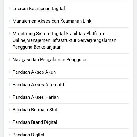
Literasi Keamanan Digital
Manajemen Akses dan Keamanan Link
Monitoring Sistem Digital,Stabilitas Platform
Online,Manajemen Infrastruktur Server,Pengalaman
Pengguna Berkelanjutan
Navigasi dan Pengalaman Pengguna
Panduan Akses Akun
Panduan Akses Alternatif
Panduan Akses Harian
Panduan Bermain Slot
Panduan Brand Digital
Panduan Digital