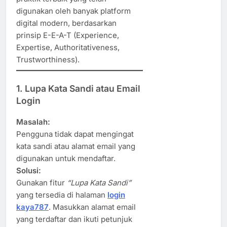
digunakan oleh banyak platform
digital modern, berdasarkan
prinsip E-E-A-T (Experience,
Expertise, Authoritativeness,
Trustworthiness).
1.
Lupa Kata Sandi atau Email
Login
Masalah:
Pengguna tidak dapat mengingat
kata sandi atau alamat email yang
digunakan untuk mendaftar.
Solusi:
Gunakan fitur
“Lupa Kata Sandi”
yang tersedia di halaman
login
kaya787
. Masukkan alamat email
yang terdaftar dan ikuti petunjuk